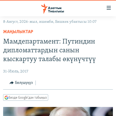
Линктер
Мазмунга
өтүңүз
8-Август, 2026-жыл, ишемби, Бишкек убактысы 10:07
Навигацияга
ЖАҢЫЛЫКТАР
өтүңүз
ЖАҢЫЛЫКТАР
КЫРГЫЗСТАН
Издөөгө
Мамдепартамент: Путиндин
салыңыз
ДҮЙНӨ
КЫРГЫЗСТАН
дипломаттардын санын
УКРАИНА
САЯСАТ
ДҮЙНӨ
кыскартуу талабы өкүнүчтүү
АТАЙЫН ИЛИКТӨӨ
ЭКОНОМИКА
БОРБОР АЗИЯ
31-Июль, 2017
ТВ ПРОГРАММАЛАР
МАДАНИЯТ
Бөлүшүңүз
ПОДКАСТ
БҮГҮН АЗАТТЫКТА
ӨЗГӨЧӨ ПИКИР
ЭКСПЕРТТЕР ТАЛДАЙТ
Бизди Google'дан табыңыз
БИЗ ЖАНА ДҮЙНӨ
Русский
ДАНИСТЕ