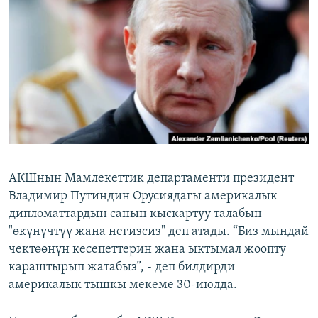
ОНЛАЙН ШЕРИНЕ
ЭЖЕ-СИҢДИЛЕР
АЗАТТЫК+
ЫҢГАЙСЫЗ СУРООЛОР
ЭЕ/АРнун бардык сайттары
АКШнын Мамлекеттик департаменти президент
Владимир Путиндин Орусиядагы америкалык
дипломаттардын санын кыскартуу талабын
"өкүнүчтүү жана негизсиз" деп атады. “Биз мындай
чектөөнүн кесепеттерин жана ыктымал жоопту
караштырып жатабыз”, - деп билдирди
америкалык тышкы мекеме 30-июлда.