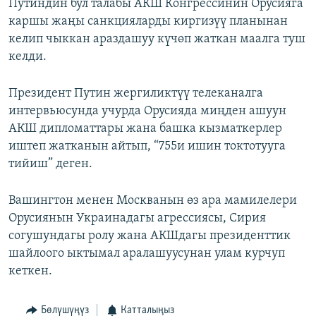
Путиндин бул талабы АКШ Конгрессинин Орусияга
каршы жаңы санкцияларды киргизүү планынан
келип чыккан араздашуу күчөп жаткан маалга туш
келди.
Президент Путин жергиликтүү телеканалга
интервьюсунда учурда Орусияда миңден ашуун
АКШ дипломаттары жана башка кызматкерлер
иштеп жатканын айтып, “755и ишин токтотууга
тийиш” деген.
Вашингтон менен Москванын өз ара мамилелери
Орусиянын Украинадагы агрессиясы, Сирия
согушундагы ролу жана АКШдагы президенттик
шайлоого ыктымал аралашуусунан улам курчуп
кеткен.
Бөлүшүңүз
Катталыңыз