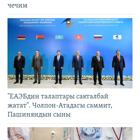
чечим
"ЕАЭБдин талаптары сакталбай
жатат". Чолпон-Атадагы саммит,
Пашиняндын сыны