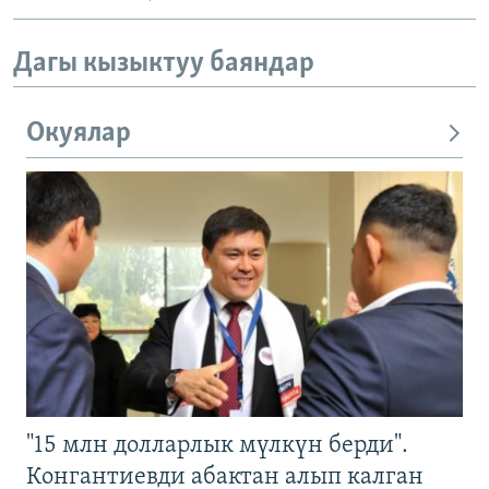
Дагы кызыктуу баяндар
Окуялар
"15 млн долларлык мүлкүн берди".
Конгантиевди абактан алып калган