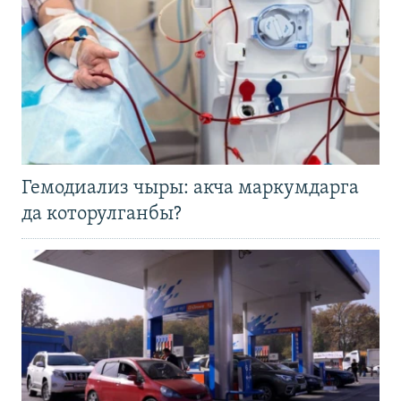
Гемодиализ чыры: акча маркумдарга
да которулганбы?