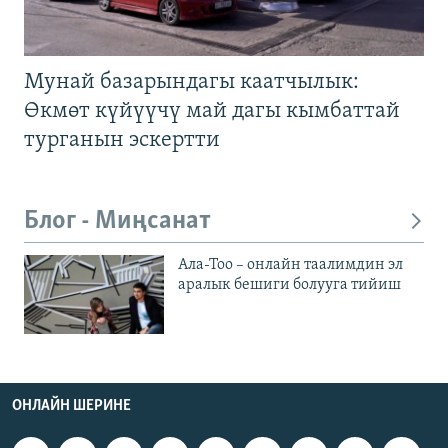
Мунай базарындагы каатчылык:
Өкмөт күйүүчү май дагы кымбаттай
турганын эскертти
Блог - Миңсанат
Ала-Тоо – онлайн таалимдин эл
аралык бешиги болууга тийиш
ОНЛАЙН ШЕРИНЕ