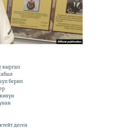
ү кыргыз
кабыл
куп берип
ер
лкөнүн
гунан
ктейт деген