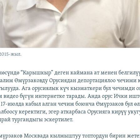
2015-жыл.
өсүндө “Карышкыр” деген каймана ат менен белгилү
алим Өмүрзаковду Орусиядан депортациялоо чечими 
ылууда. Ага орусиялык күч кызматкери бул чечимди о
 видео бүгүн интернетке тарады. Анда орус Ички ишт
17-июлда кабыл алган чечим боюнча Өмүрзаков бул ө
лбоосу керектиги, эгер аткарбаса Орусияга кирүү уку
рай тургандыгы эскертилет.
үрзаков Москвада кылмыштуу топтордун бирин жете