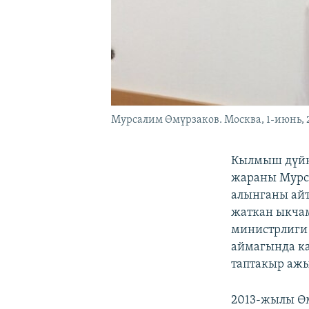
Мурсалим Өмүрзаков. Москва, 1-июнь, 
Кылмыш дүйн
жараны Мурс
алынганы айт
жаткан ыкчам
министрлиги 
аймагында ка
таптакыр ажы
2013-жылы Өм