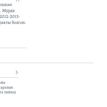
уюшкан
. Мурда
2012-2013-
акты болгон.
айн
 аралык
га тийиш