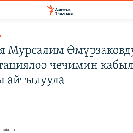
Р
я Мурсалим Өмүрзаковд
тациялоо чечимин кабы
ы айтылууда
з
ан табыңыз