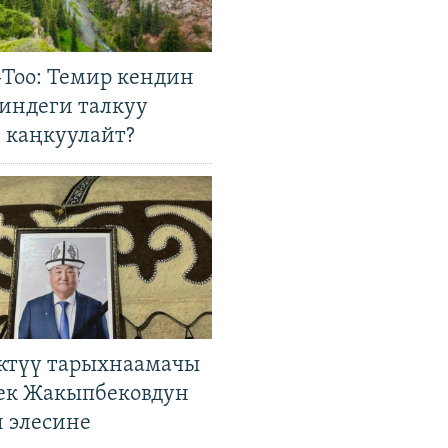
Тоо: Темир кендин
гиндеги талкуу
 каңкуулайт?
ктүү тарыхнаамачы
к Жакыпбековдун
 элесине