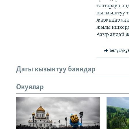
топтордун он
кылмыштуу то
жарандар ала
жылы ишкерди
Азыр андай ж
Бөлүшүңү
Дагы кызыктуу баяндар
Окуялар