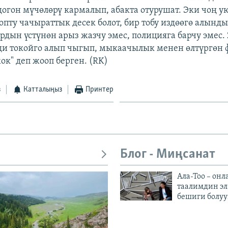
догон мүчөлөрү кармалып, абакта отурушат. Эки чоң 
пту чачыраттык десек болот, бир тобу издөөгө алынды
рдын үстүнөн арыз жазчу эмес, полицияга барчу эмес. 
 токойго алып чыгып, мыкаачылык менен өлтүргөн ф
ок" деп жооп берген. (RK)
з
Катталыңыз
Принтер
Блог - Миңсанат
Ала-Тоо – онл
таалимдин эл
бешиги болуу