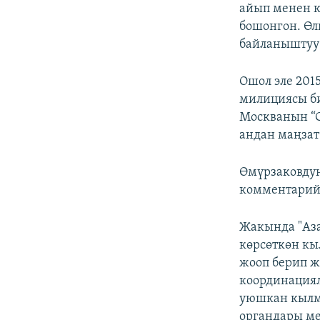
айып менен 
бошонгон. Өл
байланыштуу
Ошол эле 201
милициясы б
Москванын “С
андан маңзат
Өмүрзаковду
комментарий 
Жакында "Аз
көрсөткөн кы
жооп берип 
координациял
уюшкан кылмы
органдары м