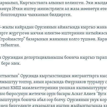
кармалып, Кыргызстанга алынып келинген. Эки жылд
көнүн Ички иштер министрлиги ал жаза мөөнөтүн өтө
 боштондукка чыкканын билдирген.
5-жылы кайрадан Орусиянын аймагында кыргыз жана 
ирге жүргүзгөн ыкчам иликтөө иштеринин натыйжас
троймастер” базарынын жанынан колго түшкөн. Карм
 табылган.
н Орусиядан депортацияланышы боюнча кыргыз тара
бере элек.
аттыктын" Орусияда кыргызстандык мигранттарга кы
лмыштуу топтор, анын арасында Өмүрзаков тууралуу 
жатып КМШ мамлекеттеринин уюшкан кылмыштуулук
оо бюросунун жетекчи орун басары Аскат Алиев "Буга
штуулук боюнча абал оор болчу. Орусиянын укук кор
енен биргеликте аткарылган иштин жыйынтыгында 