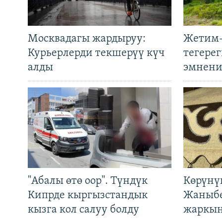
Москвадагы жардыруу:
Жетим-
Курьерлерди текшерүү күч
тегере
алды
эмнени
"Абалы өтө оор". Түндүк
Көрүнү
Кипрде кыргызстандык
Жаныбе
кызга кол салуу болду
жаркын