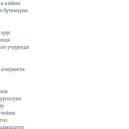
ан кийин
п бүткөнүнө
орус
ында
оо учурунда
п азырынча
сым
суроосуна
ту
 чейин
гоо
кылмыштуу