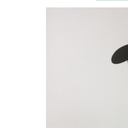
ЭЖЕ-СИҢДИЛЕР
АЗАТТЫК+
ЫҢГАЙСЫЗ СУРООЛОР