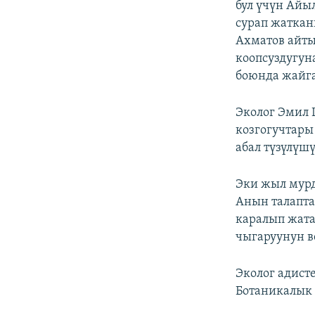
бул үчүн Айы
сурап жатка
Ахматов айты
коопсуздугун
боюнда жайга
Эколог Эмил 
козгогучтары
абал түзүлүш
Эки жыл мур
Анын талапта
каралып жата
чыгаруунун в
Эколог адист
Ботаникалык 