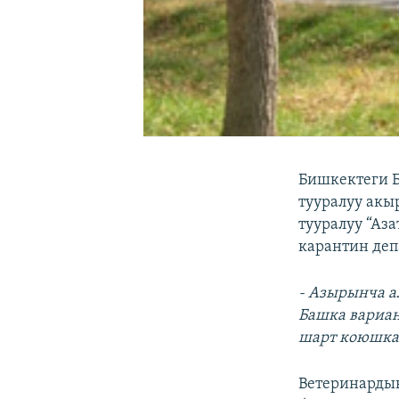
Бишкектеги Б
тууралуу акыр
тууралуу “Аз
карантин деп
- Азырынча ал
Башка вариан
шарт коюшка
Ветеринардык