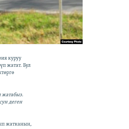
ия куруу
үп жатат. Бул
ктөргө
п жатабыз.
сун деген
ып жатканын,