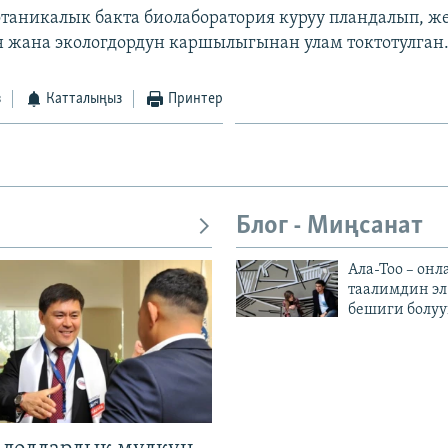
отаникалык бакта биолаборатория куруу пландалып, ж
 жана экологдордун каршылыгынан улам токтотулган.
з
Катталыңыз
Принтер
Блог - Миңсанат
Ала-Тоо – онл
таалимдин эл
бешиги болуу