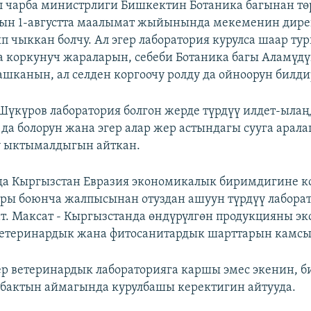
л чарба министрлиги Бишкектин Ботаника багынан тө
нын 1-августта маалымат жыйынында мекеменин дире
п чыккан болчу. Ал эгер лаборатория курулса шаар т
а коркунуч жараларын, себеби Ботаника багы Аламүдү
шканын, ал селден коргоочу ролду да ойноорун билди
Шүкүров лаборатория болгон жерде түрдүү илдет-ыла
 да болорун жана эгер алар жер астындагы сууга арала
ү ыктымалдыгын айткан.
да Кыргызстан Евразия экономикалык биримдигине к
ры боюнча жалпысынан отуздан ашуун түрдүү лаборат
т. Максат - Кыргызстанда өндүрүлгөн продукцияны эк
етеринардык жана фитосанитардык шарттарын камсы
ер ветеринардык лабораторияга каршы эмес экенин, б
бактын аймагында курулбашы керектигин айтууда.