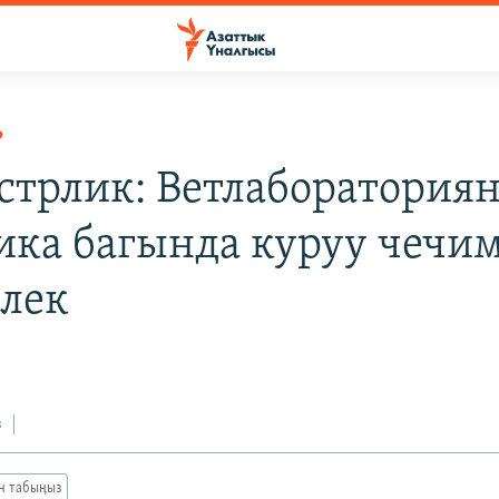
Р
трлик: Ветлаборатория
ика багында куруу чечи
элек
з
ан табыңыз