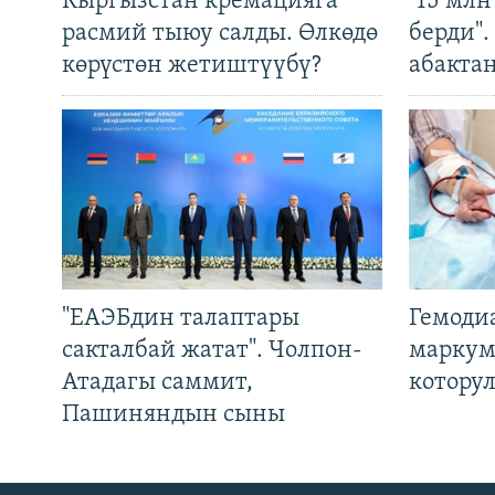
Кыргызстан кремацияга
"15 мл
расмий тыюу салды. Өлкөдө
берди"
көрүстөн жетиштүүбү?
абакта
"ЕАЭБдин талаптары
Гемоди
сакталбай жатат". Чолпон-
маркум
Атадагы саммит,
котору
Пашиняндын сыны