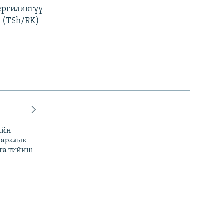
ергиликтүү
 (TSh/RK)
айн
 аралык
га тийиш