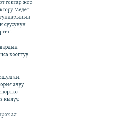
рт гектар жер
ктору Медет
ургундарынын
н суусунун
рген.
ңдардын
шса кооптуу
ошулган.
ория ачуу
спортко
з кылуу.
ирок ал