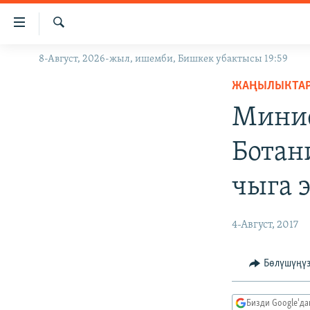
Линктер
Мазмунга
өтүңүз
Издөө
8-Август, 2026-жыл, ишемби, Бишкек убактысы 19:59
ЖАҢЫЛЫКТАР
Навигацияга
өтүңүз
ЖАҢЫЛЫКТА
КЫРГЫЗСТАН
Издөөгө
Минис
ДҮЙНӨ
КЫРГЫЗСТАН
салыңыз
УКРАИНА
САЯСАТ
ДҮЙНӨ
Ботан
АТАЙЫН ИЛИКТӨӨ
ЭКОНОМИКА
БОРБОР АЗИЯ
чыга 
ТВ ПРОГРАММАЛАР
МАДАНИЯТ
ПОДКАСТ
БҮГҮН АЗАТТЫКТА
4-Август, 2017
ӨЗГӨЧӨ ПИКИР
ЭКСПЕРТТЕР ТАЛДАЙТ
БИЗ ЖАНА ДҮЙНӨ
Бөлүшүңү
ДАНИСТЕ
Бизди Google'д