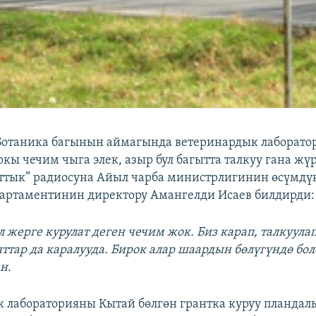
отаника багынын аймагында ветеринардык лаборатор
кы чечим чыга элек, азыр бул багытта талкуу гана жүр
аттык” радиосуна Айыл чарба министрлигинин өсүмдү
артаментинин директору Амангелди Исаев билдирди:
 жерге курулат деген чечим жок. Биз карап, талкуула
ттар да каралууда. Бирок алар шаардын бөлүгүндө бол
н.
 лабораторияны Кытай бөлгөн грантка куруу пландал