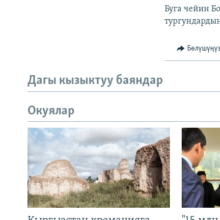
Буга чейин Б
тургундардын
Бөлүшүңү
Дагы кызыктуу баяндар
Окуялар