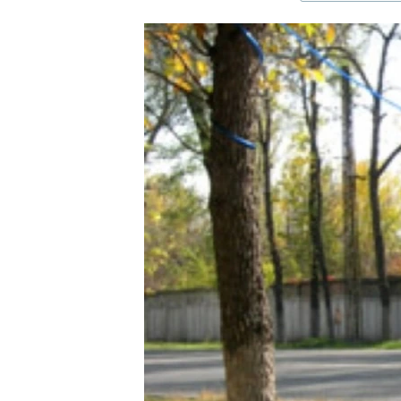
ЭЖЕ-СИҢДИЛЕР
АЗАТТЫК+
ЫҢГАЙСЫЗ СУРООЛОР