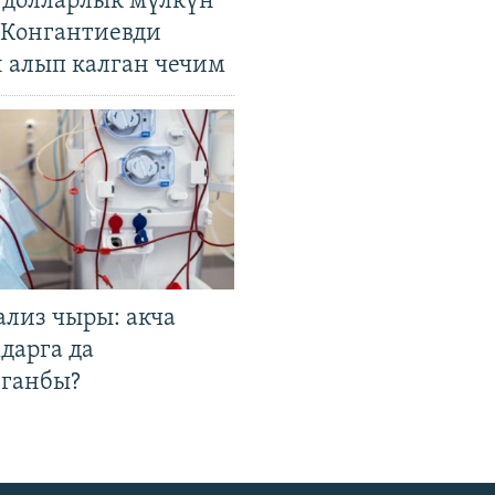
н долларлык мүлкүн
. Конгантиевди
н алып калган чечим
ализ чыры: акча
дарга да
лганбы?