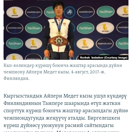
ОНЛАЙН ШЕРИНЕ
ЭЖЕ-СИҢДИЛЕР
АЗАТТЫК+
ЫҢГАЙСЫЗ СУРООЛОР
ЭЕ/АРнун бардык сайттары
Кыз-келиндер күрөшү боюнча жаштар арасында дүйнө
чемпиону Айпери Медет кызы. 4-август, 2017-ж.
Финляндия.
Кыргызстандык Айпери Медет кызы ушул күндөрү
Финляндиянын Тампере шаарында өтүп жаткан
спорттук күрөш боюнча жаштар арасындагы дүйнө
чемпиондугунда жеңүүчү аталды. Биргелешкен
күрөш дүйнөсү уюмунун расмий сайтындагы