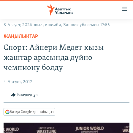
Линктер
Мазмунга
өтүңүз
8-Август, 2026-жыл, ишемби, Бишкек убактысы 17:56
Навигацияга
ЖАҢЫЛЫКТАР
өтүңүз
ЖАҢЫЛЫКТАР
КЫРГЫЗСТАН
Издөөгө
Спорт: Айпери Медет кызы
салыңыз
ДҮЙНӨ
КЫРГЫЗСТАН
жаштар арасында дүйнө
УКРАИНА
САЯСАТ
ДҮЙНӨ
чемпиону болду
АТАЙЫН ИЛИКТӨӨ
ЭКОНОМИКА
БОРБОР АЗИЯ
4-Август, 2017
ТВ ПРОГРАММАЛАР
МАДАНИЯТ
Бөлүшүңүз
ПОДКАСТ
БҮГҮН АЗАТТЫКТА
ӨЗГӨЧӨ ПИКИР
ЭКСПЕРТТЕР ТАЛДАЙТ
Бизди Google'дан табыңыз
БИЗ ЖАНА ДҮЙНӨ
Русский
ДАНИСТЕ