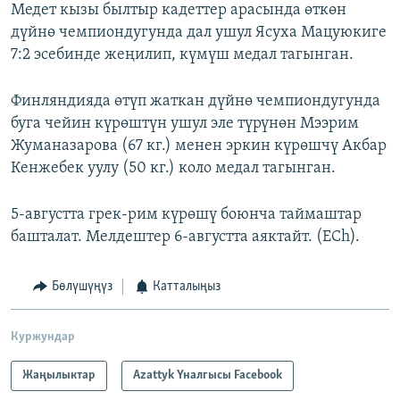
Медет кызы былтыр кадеттер арасында өткөн
дүйнө чемпиондугунда дал ушул Ясуха Мацуюкиге
7:2 эсебинде жеңилип, күмүш медал тагынган.
Финляндияда өтүп жаткан дүйнө чемпиондугунда
буга чейин күрөштүн ушул эле түрүнөн Мээрим
Жуманазарова (67 кг.) менен эркин күрөшчү Акбар
Кенжебек уулу (50 кг.) коло медал тагынган.
5-августта грек-рим күрөшү боюнча таймаштар
башталат. Мелдештер 6-августта аяктайт. (ECh).
Бөлүшүңүз
Катталыңыз
Куржундар
Жаңылыктар
Azattyk Үналгысы Facebook