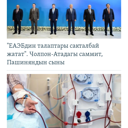
"ЕАЭБдин талаптары сакталбай
жатат". Чолпон-Атадагы саммит,
Пашиняндын сыны