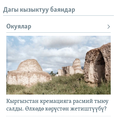
Дагы кызыктуу баяндар
Окуялар
Кыргызстан кремацияга расмий тыюу
салды. Өлкөдө көрүстөн жетиштүүбү?