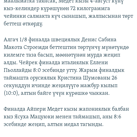
маалыматка таянсак, Медет кызы 4-август күнү
кыз-келиндер күрөшүнөн 72 килограммга
чейинки салмакта күч сынашып, жалпысынан төрт
беттеш өткөрдү.
Алгач 1/8 финалда швециялык Денис Сабина
Макота Строемди беттештин төртүнчү мүнөтүндө
килемге таза басып, мөөнөтүнөн мурда жеңип
алды. Чейрек финалда италиялык Еллени
Пьоллайды 8:0 эсебинде утту. Жарым финалдык
таймашта орусиялык Кристина Шумованы 26
секунддун ичинде жеңилүүгө мажбур кылып
(10:0), алтын байге үчүн күрөшкө чыккан.
Финалда Айпери Медет кызы жапониялык балбан
кыз Ясуха Мацуюки менен таймашып, аны 8:6
эсебинде жеңип, алтын медал тагынды.