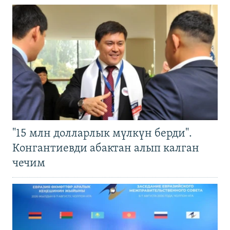
"15 млн долларлык мүлкүн берди".
Конгантиевди абактан алып калган
чечим