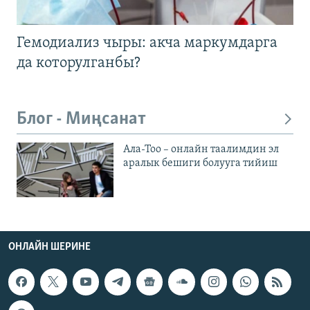
Гемодиализ чыры: акча маркумдарга
да которулганбы?
Блог - Миңсанат
Ала-Тоо – онлайн таалимдин эл
аралык бешиги болууга тийиш
ОНЛАЙН ШЕРИНЕ