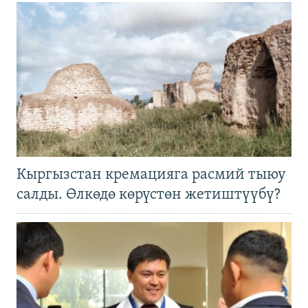
Кыргызстан кремацияга расмий тыюу
салды. Өлкөдө көрүстөн жетиштүүбү?