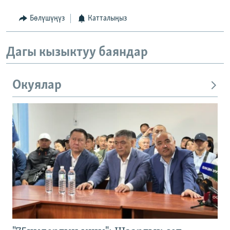
Бөлүшүңүз
Катталыңыз
Дагы кызыктуу баяндар
Окуялар