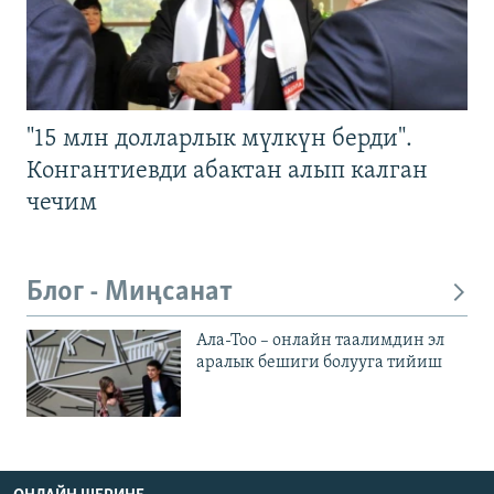
"15 млн долларлык мүлкүн берди".
Конгантиевди абактан алып калган
чечим
Блог - Миңсанат
Ала-Тоо – онлайн таалимдин эл
аралык бешиги болууга тийиш