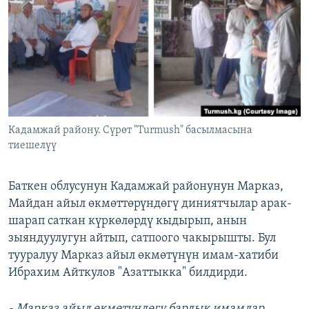
ОНЛАЙН ШЕРИНЕ
ЭЖЕ-СИҢДИЛЕР
АЗАТТЫК+
ЫҢГАЙСЫЗ СУРООЛОР
ЭЕ/АРнун бардык сайттары
Кадамжай району. Сүрөт "Turmush" басылмасына
тиешелүү
Баткен облусунун Кадамжай районунун Марказ,
Майдан айыл өкмөттөрүндөгү диниятчылар арак-
шарап саткан күркөлөрдү кыдырып, анын
зыяндуулугун айтып, сатпоого чакырышты. Бул
тууралуу Марказ айыл өкмөтүнүн имам-хатиби
Ибрахим Айткулов "Азаттыкка" билдирди.
- Марказ айыл өкмөтүндөгү бардык имамдар