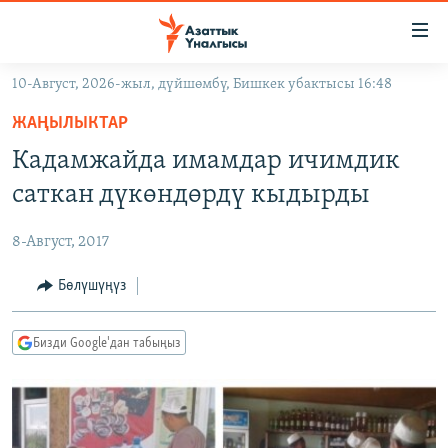
Линктер
Мазмунга
өтүңүз
10-Август, 2026-жыл, дүйшөмбү, Бишкек убактысы 16:48
Навигацияга
ЖАҢЫЛЫКТАР
өтүңүз
ЖАҢЫЛЫКТАР
КЫРГЫЗСТАН
Издөөгө
Кадамжайда имамдар ичимдик
салыңыз
ДҮЙНӨ
КЫРГЫЗСТАН
саткан дүкөндөрдү кыдырды
УКРАИНА
САЯСАТ
ДҮЙНӨ
8-Август, 2017
АТАЙЫН ИЛИКТӨӨ
ЭКОНОМИКА
БОРБОР АЗИЯ
ТВ ПРОГРАММАЛАР
Бөлүшүңүз
МАДАНИЯТ
ПОДКАСТ
БҮГҮН АЗАТТЫКТА
Бизди Google'дан табыңыз
ӨЗГӨЧӨ ПИКИР
ЭКСПЕРТТЕР ТАЛДАЙТ
БИЗ ЖАНА ДҮЙНӨ
Русский
ДАНИСТЕ