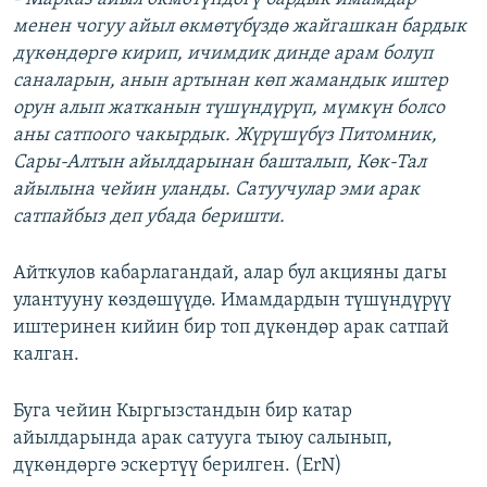
менен чогуу айыл өкмөтүбүздө жайгашкан бардык
дүкөндөргө кирип, ичимдик динде арам болуп
саналарын, анын артынан көп жамандык иштер
орун алып жатканын түшүндүрүп, мүмкүн болсо
аны сатпоого чакырдык. Жүрүшүбүз Питомник,
Сары-Алтын айылдарынан башталып, Көк-Тал
айылына чейин уланды. Сатуучулар эми арак
сатпайбыз деп убада беришти.
Айткулов кабарлагандай, алар бул акцияны дагы
улантууну көздөшүүдө. Имамдардын түшүндүрүү
иштеринен кийин бир топ дүкөндөр арак сатпай
калган.
Буга чейин Кыргызстандын бир катар
айылдарында арак сатууга тыюу салынып,
дүкөндөргө эскертүү берилген. (ErN)