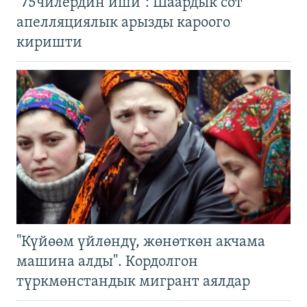
"75чилердин иши": Шаардык сот
апелляциялык арызды кароого
киришти
"Күйөөм үйлөндү, жөнөткөн акчама
машина алды". Кордолгон
түркмөнстандык мигрант аялдар