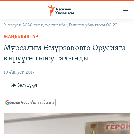
Линктер
Мазмунга
өтүңүз
9-Август, 2026-жыл, жекшемби, Бишкек убактысы 00:22
Навигацияга
ЖАҢЫЛЫКТАР
өтүңүз
ЖАҢЫЛЫКТАР
КЫРГЫЗСТАН
Издөөгө
Мурсалим Өмүрзаковго Орусияга
салыңыз
ДҮЙНӨ
КЫРГЫЗСТАН
кирүүгө тыюу салынды
УКРАИНА
САЯСАТ
ДҮЙНӨ
10-Август, 2017
АТАЙЫН ИЛИКТӨӨ
ЭКОНОМИКА
БОРБОР АЗИЯ
ТВ ПРОГРАММАЛАР
Бөлүшүңүз
МАДАНИЯТ
ПОДКАСТ
БҮГҮН АЗАТТЫКТА
Бизди Google'дан табыңыз
ӨЗГӨЧӨ ПИКИР
ЭКСПЕРТТЕР ТАЛДАЙТ
БИЗ ЖАНА ДҮЙНӨ
Русский
ДАНИСТЕ