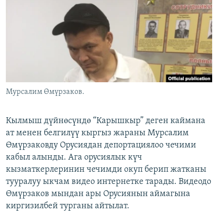
ОНЛАЙН ШЕРИНЕ
ЭЖЕ-СИҢДИЛЕР
АЗАТТЫК+
ЫҢГАЙСЫЗ СУРООЛОР
ЭЕ/АРнун бардык сайттары
Мурсалим Өмүрзаков.
Кылмыш дүйнөсүндө “Карышкыр” деген каймана
ат менен белгилүү кыргыз жараны Мурсалим
Өмүрзаковду Орусиядан депортациялоо чечими
кабыл алынды. Ага орусиялык күч
кызматкерлеринин чечимди окуп берип жатканы
тууралуу ыкчам видео интернетке тарады. Видеодо
Өмүрзаков мындан ары Орусиянын аймагына
киргизилбей турганы айтылат.