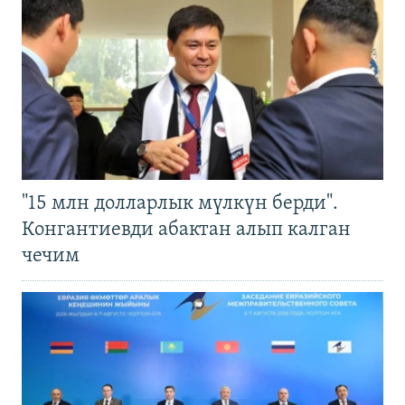
"15 млн долларлык мүлкүн берди".
Конгантиевди абактан алып калган
чечим