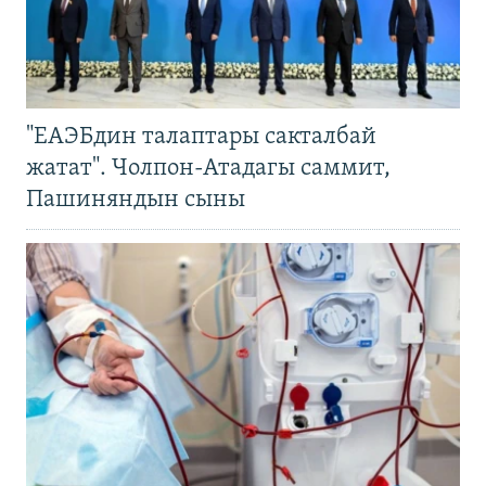
"ЕАЭБдин талаптары сакталбай
жатат". Чолпон-Атадагы саммит,
Пашиняндын сыны