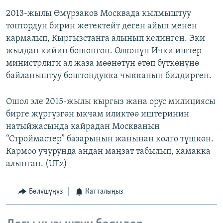
2013-жылы Өмүрзаков Москвада кылмыштуу
топтордун бирин жетектейт деген айып менен
кармалып, Кыргызстанга алынып келинген. Эки
жылдан кийин бошонгон. Өлкөнүн Ички иштер
министрлиги ал жаза мөөнөтүн өтөп бүткөнүнө
байланыштуу боштондукка чыкканын билдирген.
Ошол эле 2015-жылы кыргыз жана орус милициясы
бирге жүргүзгөн ыкчам иликтөө иштеринин
натыйжасында кайрадан Москванын
“Строймастер” базарынын жанынан колго түшкөн.
Кармоо учурунда андан маңзат табылып, камакка
алынган. (UEz)
Бөлүшүңүз
Катталыңыз