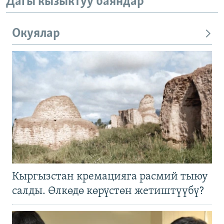
Дагы кызыктуу баяндар
Окуялар
Кыргызстан кремацияга расмий тыюу
салды. Өлкөдө көрүстөн жетиштүүбү?