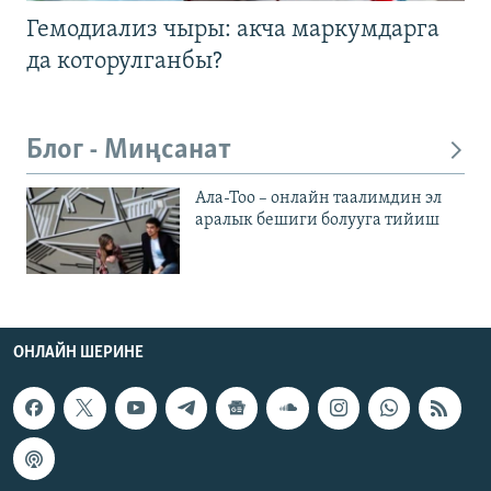
Гемодиализ чыры: акча маркумдарга
да которулганбы?
Блог - Миңсанат
Ала-Тоо – онлайн таалимдин эл
аралык бешиги болууга тийиш
ОНЛАЙН ШЕРИНЕ