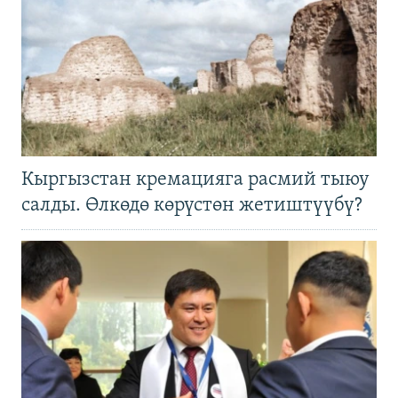
Кыргызстан кремацияга расмий тыюу
салды. Өлкөдө көрүстөн жетиштүүбү?