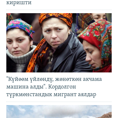
киришти
"Күйөөм үйлөндү, жөнөткөн акчама
машина алды". Кордолгон
түркмөнстандык мигрант аялдар