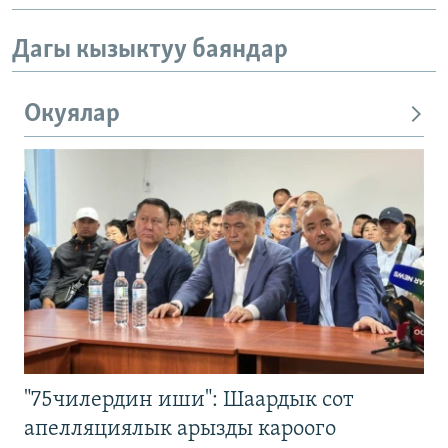
Дагы кызыктуу баяндар
Окуялар
"75чилердин иши": Шаардык сот
апелляциялык арызды кароого