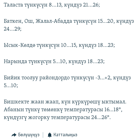
Таласта түнкүсүн 8...13, күндүз 21...26;
Баткен, Ош, Жалал-Абадда түнкүсүн 15...20, күндүз
24...29;
Ысык-Көлдө түнкүсүн 10...15, күндүз 18...23;
Нарында түнкүсүн 5...10, күндүз 18...23;
Бийик тоолуу райондордо түнкүсүн -3...+2, күндүз
5...10;
​Бишкекте жаан жаап, күн күркүрөшү ыктымал.
Абанын түнкү төмөнкү температурасы 16…18°,
күндүзгү жогорку температурасы 24…26°.
Бөлүшүңүз
Катталыңыз