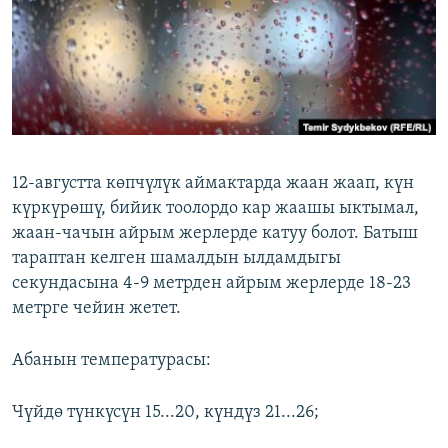
ОНЛАЙН ШЕРИНЕ
ЭЖЕ-СИҢДИЛЕР
АЗАТТЫК+
ЫҢГАЙСЫЗ СУРООЛОР
ЭЕ/АРнун бардык сайттары
12-августта көпчүлүк аймактарда жаан жаап, күн
күркүрөшү, бийик тоолордо кар жаашы ыктымал,
жаан-чачын айрым жерлерде катуу болот. Батыш
тараптан келген шамалдын ылдамдыгы
секундасына 4-9 метрден айрым жерлерде 18-23
метрге чейин жетет.
Абанын температурасы:
Чүйдө түнкүсүн 15...20, күндүз 21...26;