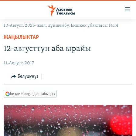
Линктер
Мазмунга
өтүңүз
10-Август, 2026-жыл, дүйшөмбү, Бишкек убактысы 14:14
Навигацияга
ЖАҢЫЛЫКТАР
өтүңүз
ЖАҢЫЛЫКТАР
КЫРГЫЗСТАН
Издөөгө
12-августтун аба ырайы
салыңыз
ДҮЙНӨ
КЫРГЫЗСТАН
11-Август, 2017
УКРАИНА
САЯСАТ
ДҮЙНӨ
АТАЙЫН ИЛИКТӨӨ
ЭКОНОМИКА
БОРБОР АЗИЯ
Бөлүшүңүз
ТВ ПРОГРАММАЛАР
МАДАНИЯТ
Бизди Google'дан табыңыз
ПОДКАСТ
БҮГҮН АЗАТТЫКТА
ӨЗГӨЧӨ ПИКИР
ЭКСПЕРТТЕР ТАЛДАЙТ
БИЗ ЖАНА ДҮЙНӨ
Русский
ДАНИСТЕ