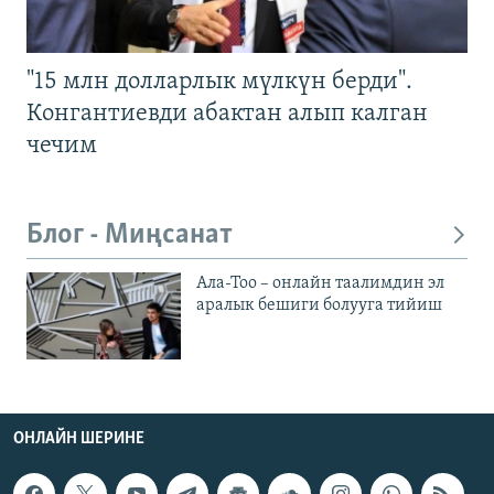
"15 млн долларлык мүлкүн берди".
Конгантиевди абактан алып калган
чечим
Блог - Миңсанат
Ала-Тоо – онлайн таалимдин эл
аралык бешиги болууга тийиш
ОНЛАЙН ШЕРИНЕ