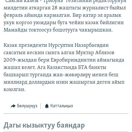
"Саясий калем - Трибуна" гезитинин редакторунун
милдетин аткарган 28 жаштагы журналист быйыл
февраль айында кармалган. Бир катар эл аралык
укук коргоо уюмдары буга чейин казак бийлигин
Мамайды токтоосуз бошотууга чакырышкан.
Казак президенти Нурсултан Назарбаевдин
саясатын кескин сынга алган Муктар Аблязов
2009-жылдан бери Евробиримдиктин аймагында
жашап келет. Ага Казакстанда БTA банкты
башкарып турганда жан-жөкөрлөрү менен беш
миллиард доллардын изин жашырган деген айып
коюлган.
Бөлүшүңүз
Катталыңыз
Дагы кызыктуу баяндар