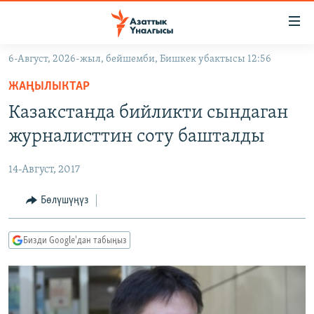
Линктер
Мазмунга
өтүңүз
6-Август, 2026-жыл, бейшемби, Бишкек убактысы 12:56
Навигацияга
ЖАҢЫЛЫКТАР
өтүңүз
ЖАҢЫЛЫКТАР
КЫРГЫЗСТАН
Издөөгө
Казакстанда бийликти сындаган
салыңыз
ДҮЙНӨ
КЫРГЫЗСТАН
журналисттин соту башталды
УКРАИНА
САЯСАТ
ДҮЙНӨ
14-Август, 2017
АТАЙЫН ИЛИКТӨӨ
ЭКОНОМИКА
БОРБОР АЗИЯ
ТВ ПРОГРАММАЛАР
Бөлүшүңүз
МАДАНИЯТ
ПОДКАСТ
БҮГҮН АЗАТТЫКТА
Бизди Google'дан табыңыз
ӨЗГӨЧӨ ПИКИР
ЭКСПЕРТТЕР ТАЛДАЙТ
БИЗ ЖАНА ДҮЙНӨ
Русский
ДАНИСТЕ