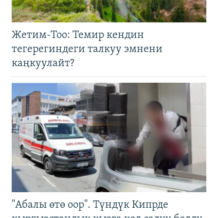
Жетим-Тоо: Темир кендин
тегерегиндеги талкуу эмнени
каңкуулайт?
"Абалы өтө оор". Түндүк Кипрде