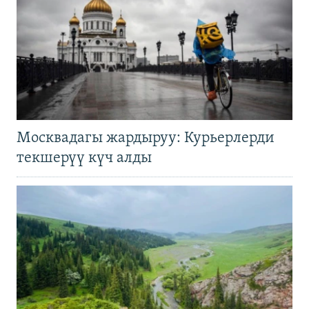
Москвадагы жардыруу: Курьерлерди
текшерүү күч алды