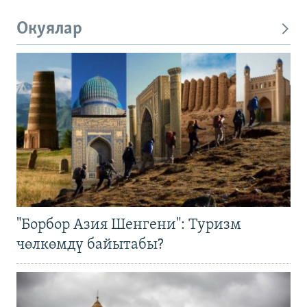
Окуялар
"Борбор Азия Шенгени": Туризм
чөлкөмдү байытабы?