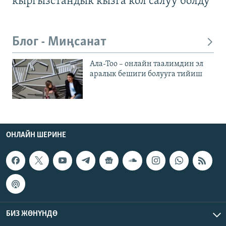
кыргызстандык кызга кол салуу болду
Блог - Миңсанат
Ала-Тоо – онлайн таалимдин эл
аралык бешиги болууга тийиш
ОНЛАЙН ШЕРИНЕ
БИЗ ЖӨНҮНДӨ