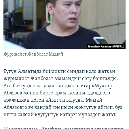
ОНЛАЙН ШЕРИНЕ
ЭЖЕ-СИҢДИЛЕР
АЗАТТЫК+
ЫҢГАЙСЫЗ СУРООЛОР
ЭЕ/АРнун бардык сайттары
Журналист Жанболат Мамай.
Бүгүн Алматыда бийликти сындап келе жаткан
журналист Жанболат Мамайдын соту башталды.
Ага бозгундагы казакстандык олигархМухтар
Аблязов менен бирге арам акчаны адалдоого
аралашкан деген айып тагылууда. Мамай
Аблязовго эч кандай тиешеси жоктугун айтып, бул
ишти саясий куугунтук катары мүнөздөп жатат.