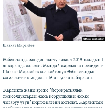
ОНЛАЙН ШЕРИНЕ
ЭЖЕ-СИҢДИЛЕР
АЗАТТЫК+
ЫҢГАЙСЫЗ СУРООЛОР
ЭЕ/АРнун бардык сайттары
Шавкат Мирзиёев
Өзбекстанда өлкөдөн чыгуу визасы 2019-жылдын 1-
январында жоюлат. Мындай жарлыкка президент
Шавкат Мирзиёев кол койгонун Өзбекстандын
мамлекеттик медиасы 16-августта кабарлады.
Жарлыкта жаңы эреже "бюрократиялык
тоскоолдуктарды жана коррупцияны жокко
чыгаруу үчүн" киргизилгени айтылат. Жарлыктын