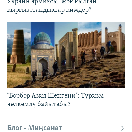
Украин армиясы "жок кылган"
кыргызстандыктар кимдер?
"Борбор Азия Шенгени": Туризм
чөлкөмдү байытабы?
Блог - Миңсанат