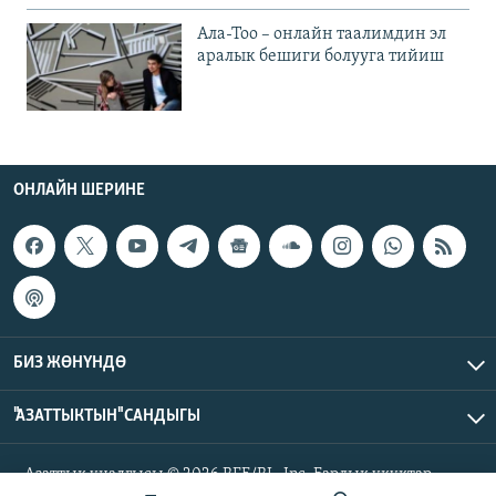
Ала-Тоо – онлайн таалимдин эл
аралык бешиги болууга тийиш
ОНЛАЙН ШЕРИНЕ
БИЗ ЖӨНҮНДӨ
"АЗАТТЫКТЫН" САНДЫГЫ
Азаттык үналгысы © 2026 RFE/RL, Inc. Бардык укуктар