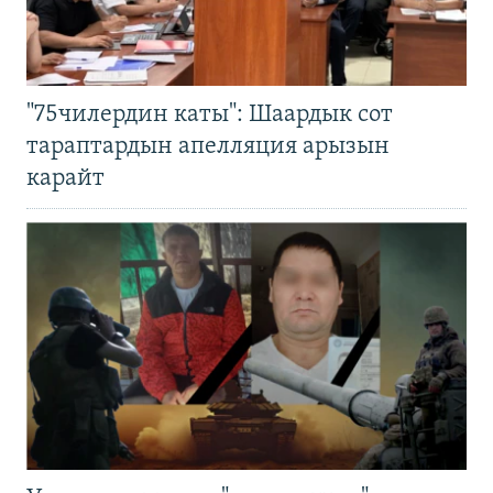
"75чилердин каты": Шаардык сот
тараптардын апелляция арызын
карайт