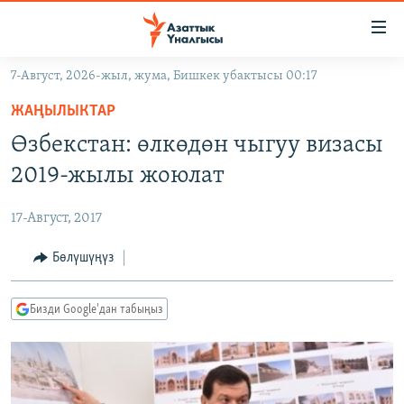
Линктер
Мазмунга
өтүңүз
7-Август, 2026-жыл, жума, Бишкек убактысы 00:17
Навигацияга
ЖАҢЫЛЫКТАР
өтүңүз
ЖАҢЫЛЫКТАР
КЫРГЫЗСТАН
Издөөгө
Өзбекстан: өлкөдөн чыгуу визасы
салыңыз
ДҮЙНӨ
КЫРГЫЗСТАН
2019-жылы жоюлат
УКРАИНА
САЯСАТ
ДҮЙНӨ
17-Август, 2017
АТАЙЫН ИЛИКТӨӨ
ЭКОНОМИКА
БОРБОР АЗИЯ
ТВ ПРОГРАММАЛАР
Бөлүшүңүз
МАДАНИЯТ
ПОДКАСТ
БҮГҮН АЗАТТЫКТА
Бизди Google'дан табыңыз
ӨЗГӨЧӨ ПИКИР
ЭКСПЕРТТЕР ТАЛДАЙТ
БИЗ ЖАНА ДҮЙНӨ
Русский
ДАНИСТЕ