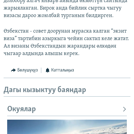
долбоору алгач январь айында өкмөттүн сайтында
жарыяланган. Бирок анда бийлик сыртка чыгуу
визасы дароо жоюлбай турганын билдирген.
Өзбекстан - совет доорунан мураска калган “экзит
виза” тартибин азыркыга чейин сактап келе жатат.
Ал визаны Өзбекстандын жарандары өлкөдөн
чыгаар алдында алышы керек.
Бөлүшүңүз
Катталыңыз
Дагы кызыктуу баяндар
Окуялар