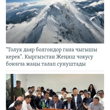
"Толук даяр болгондор гана чыгышы
керек". Кыргызстан Жеңиш чокусу
боюнча жаңы талап сунуштады