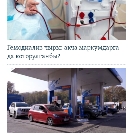
Гемодиализ чыры: акча маркумдарга
да которулганбы?