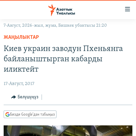
Линктер
Мазмунга
өтүңүз
7-Август, 2026-жыл, жума, Бишкек убактысы 21:20
Навигацияга
ЖАҢЫЛЫКТАР
өтүңүз
ЖАҢЫЛЫКТАР
КЫРГЫЗСТАН
Издөөгө
Киев украин заводун Пхеньянга
салыңыз
ДҮЙНӨ
КЫРГЫЗСТАН
байланыштырган кабарды
УКРАИНА
САЯСАТ
ДҮЙНӨ
иликтейт
АТАЙЫН ИЛИКТӨӨ
ЭКОНОМИКА
БОРБОР АЗИЯ
17-Август, 2017
ТВ ПРОГРАММАЛАР
МАДАНИЯТ
Бөлүшүңүз
ПОДКАСТ
БҮГҮН АЗАТТЫКТА
ӨЗГӨЧӨ ПИКИР
ЭКСПЕРТТЕР ТАЛДАЙТ
Бизди Google'дан табыңыз
БИЗ ЖАНА ДҮЙНӨ
Русский
ДАНИСТЕ