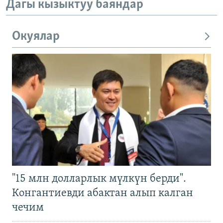
Дагы кызыктуу баяндар
Окуялар
"15 млн долларлык мүлкүн берди".
Конгантиевди абактан алып калган
чечим