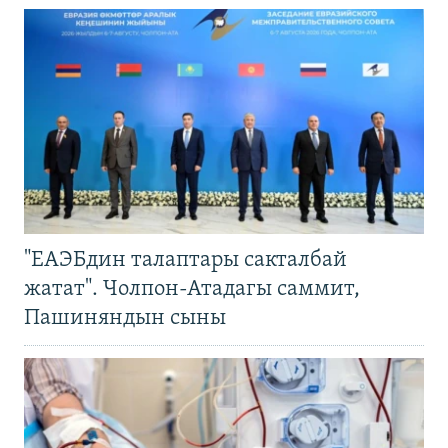
"ЕАЭБдин талаптары сакталбай
жатат". Чолпон-Атадагы саммит,
Пашиняндын сыны