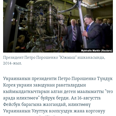
ОНЛАЙН ШЕРИНЕ
ЭЖЕ-СИҢДИЛЕР
АЗАТТЫК+
ЫҢГАЙСЫЗ СУРООЛОР
ЭЕ/АРнун бардык сайттары
Президент Петро Порошенко "Южмаш" ишканасында,
2014-жыл.
Украинанын президенти Петро Порошенко Түндүк
Корея украин заводунан ракеталардын
кыймылдаткычтарын алган деген маалыматты "тез
арада иликтөөгө" буйрук берди. Ал 16-августта
Фейсбук барагына жазгандай, иликтөөнү
Украинанын Улуттук коопсуздук жана коргонуу