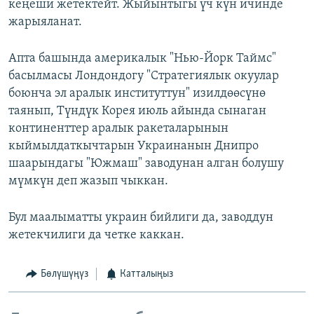
кеңеши жетектейт. Жыйынтыгы үч күн ичинде
жарыяланат.
Апта башында америкалык "Нью-Йорк Таймс"
басылмасы Лондондогу "Стратегиялык окуулар
боюнча эл аралык институттун" изилдөөсүнө
таянып, Түндүк Корея июль айында сынаган
континенттер аралык ракеталарынын
кыймылдаткычтарын Украинанын Днипро
шаарындагы "Южмаш" заводунан алган болушу
мүмкүн деп жазып чыккан.
Бул маалыматты украин бийлиги да, заводдун
жетекчилиги да четке каккан.
Бөлүшүңүз
Катталыңыз