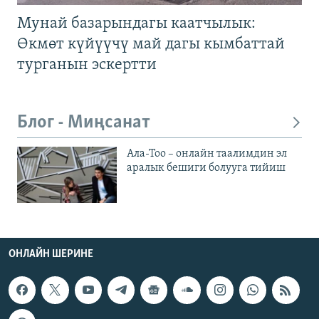
Мунай базарындагы каатчылык:
Өкмөт күйүүчү май дагы кымбаттай
турганын эскертти
Блог - Миңсанат
Ала-Тоо – онлайн таалимдин эл
аралык бешиги болууга тийиш
ОНЛАЙН ШЕРИНЕ