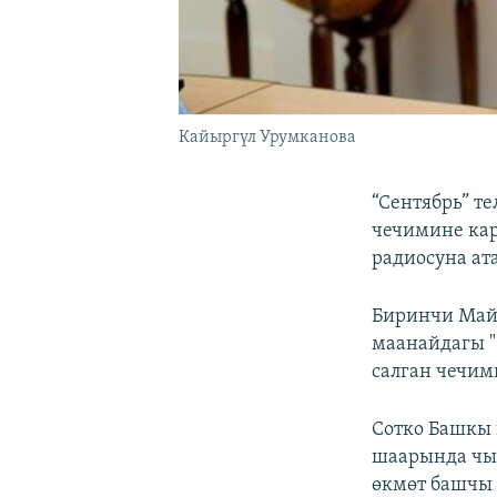
Кайыргүл Урумканова
“Сентябрь” т
чечимине кар
радиосуна ат
Биринчи Май 
маанайдагы 
салган чечим
Сотко Башкы 
шаарында чыг
өкмөт башчы