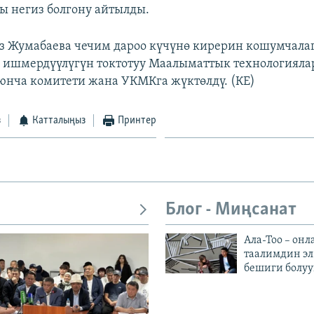
 негиз болгону айтылды.
 Жумабаева чечим дароо күчүнө кирерин кошумчала
 ишмердүүлүгүн токтотуу Маалыматтык технологияла
нча комитети жана УКМКга жүктөлдү. (КЕ)
з
Катталыңыз
Принтер
Блог - Миңсанат
Ала-Тоо – онл
таалимдин эл
бешиги болуу