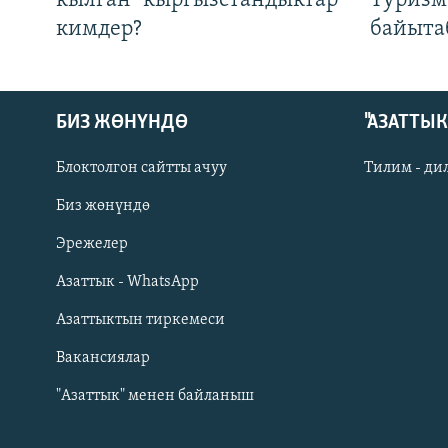
кылган" кыргызстандыктар
Туризм
кимдер?
байыта
БИЗ ЖӨНҮНДӨ
"АЗАТТЫ
Блоктолгон сайтты ачуу
Тилим - ди
Биз жөнүндө
Русский
Эрежелер
Азаттык - WhatsApp
ОНЛАЙН ШЕРИНЕ
Азаттыктын тиркемеси
Вакансиялар
"Азаттык" менен байланыш
ЭЕ/АРнун бардык сайттары