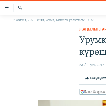
Линктер
Мазмунга
өтүңүз
Издөө
7-Август, 2026-жыл, жума, Бишкек убактысы 04:37
ЖАҢЫЛЫКТАР
Навигацияга
өтүңүз
ЖАҢЫЛЫКТА
КЫРГЫЗСТАН
Издөөгө
Урумк
ДҮЙНӨ
КЫРГЫЗСТАН
салыңыз
УКРАИНА
САЯСАТ
ДҮЙНӨ
күрөш
АТАЙЫН ИЛИКТӨӨ
ЭКОНОМИКА
БОРБОР АЗИЯ
ТВ ПРОГРАММАЛАР
МАДАНИЯТ
23-Август, 2017
ПОДКАСТ
БҮГҮН АЗАТТЫКТА
Бөлүшүңү
ӨЗГӨЧӨ ПИКИР
ЭКСПЕРТТЕР ТАЛДАЙТ
БИЗ ЖАНА ДҮЙНӨ
Бизди Google'д
ДАНИСТЕ