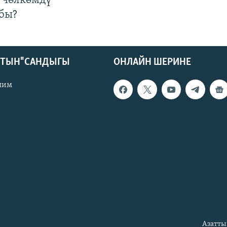
 чөлкөмдү
бы?
КТЫН" САНДЫГЫ
ОНЛАЙН ШЕРИНЕ
лим
Азатты