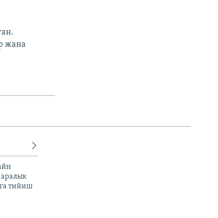
ган.
р жана
айн
 аралык
га тийиш