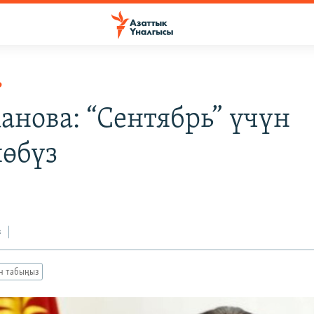
Р
анова: “Сентябрь” үчүн
өбүз
з
ан табыңыз