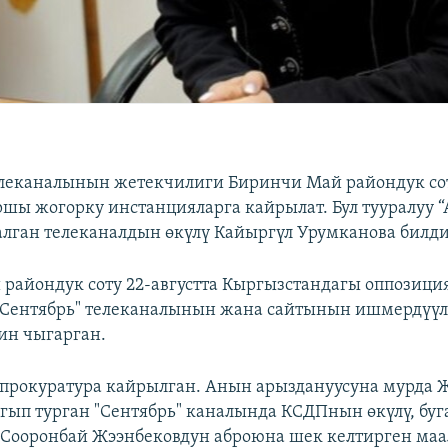
елеканалынын жетекчилиги Биринчи Май райондук со
шы жогорку инстанцияларга кайрылат. Бул тууралуу “
алган телеканалдын өкүлү Кайыргүл Урумканова билд
райондук соту 22-августта Кыргызстандагы оппозици
"Сентябрь" телеканалынын жана сайтынын ишмердүүл
ин чыгарган.
прокуратура кайрылган. Анын арыздануусуна мурда 
ып турган "Сентябрь" каналында КСДПнын өкүлү, буг
 Сооронбай Жээнбековдун аброюна шек келтирген ма