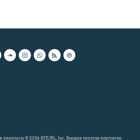
к үналгысы © 2026 RFE/RL, Inc. Бардык укуктар корголгон.