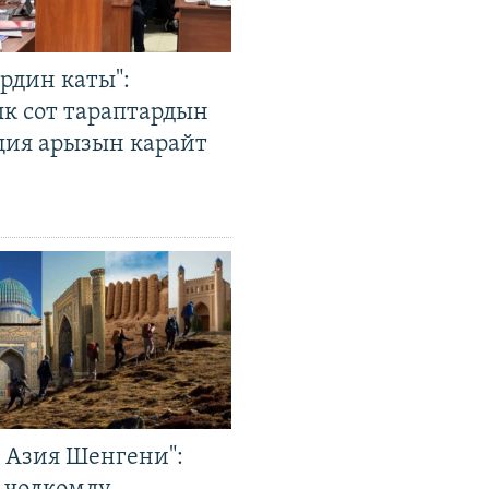
рдин каты":
к сот тараптардын
ция арызын карайт
р Азия Шенгени":