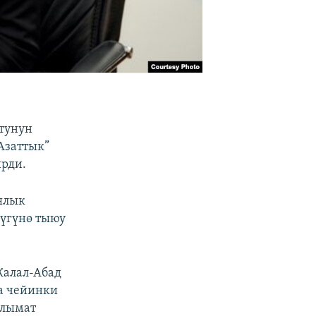
тунун
Азаттык”
ирди.
ялык
үгүнө тыюу
Жалал-Абад
а чейинки
алымат