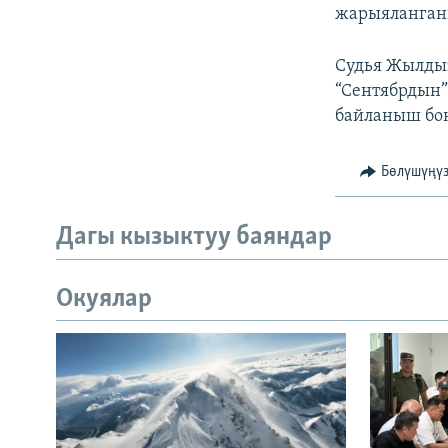
жарыяланганы
Судья Жылдыз
“Сентябрдын”
байланыш бою
Бөлүшүңү
Дагы кызыктуу баяндар
Окуялар