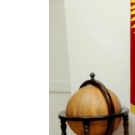
ЭЖЕ-СИҢДИЛЕР
АЗАТТЫК+
ЫҢГАЙСЫЗ СУРООЛОР