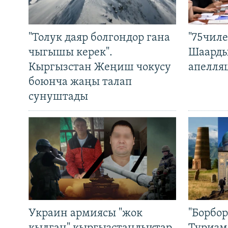
"Толук даяр болгондор гана
"75чиле
чыгышы керек".
Шаарды
Кыргызстан Жеңиш чокусу
апелля
боюнча жаңы талап
сунуштады
Украин армиясы "жок
"Борбо