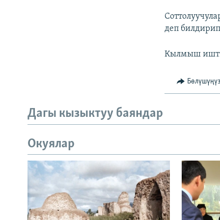
Соттолуучула
деп билдирип
Кылмыш ишти 
Бөлүшүңү
Дагы кызыктуу баяндар
Окуялар