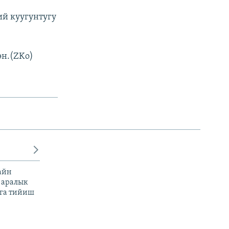
ий куугунтугу
н.(ZKo)
айн
 аралык
га тийиш