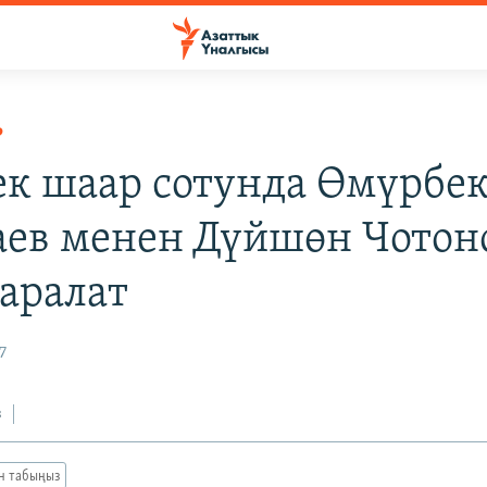
Р
к шаар сотунда Өмүрбе
аев менен Дүйшөн Чотон
аралат
7
з
ан табыңыз