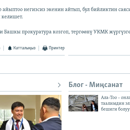
р айыптоо негизсиз экенин айтып, бул бийликтин саяс
 келишет.
Башкы прокуратура козгоп, тергөөнү УКМК жүргүзгө
з
Катталыңыз
Принтер
Блог - Миңсанат
Ала-Тоо – онл
таалимдин эл
бешиги болуу