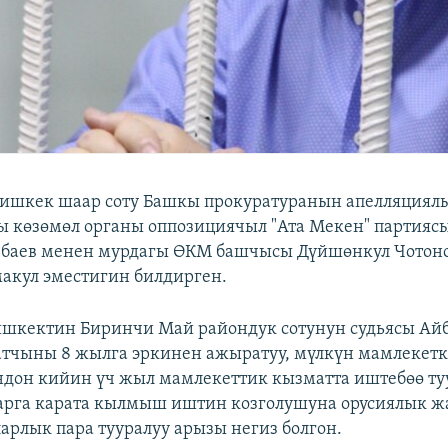
Бишкек шаар соту Башкы прокуратуранын апелляциял
ы көзөмөл органы оппозициячыл "Ата Мекен" партия
ебаев менен мурдагы ӨКМ башчысы Дүйшөнкул Чотон
макул эместигин билдирген.
Бишкектин Биринчи Май райондук сотунун судьясы Ай
сатчыны 8 жылга эркинен ажыратуу, мүлкүн мамлекетк
дон кийин үч жыл мамлекеттик кызматта иштебөө ту
арга карата кылмыш иштин козголушуна орусиялык 
арлык пара тууралуу арызы негиз болгон.