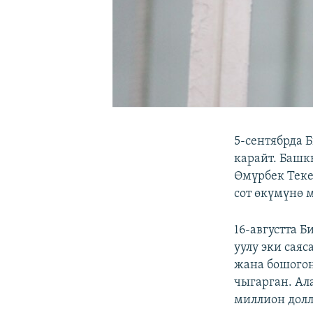
5-сентябрда 
карайт. Башк
Өмүрбек Тек
сот өкүмүнө 
16-августта 
уулу эки сая
жана бошогон
чыгарган. Ал
миллион долл