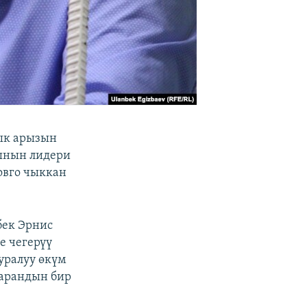
ык арызын
сынын лидери
овго чыккан
бек Эрнис
е чегерүү
уралуу өкүм
жарандын бир