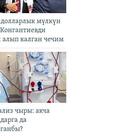
н долларлык мүлкүн
. Конгантиевди
н алып калган чечим
ализ чыры: акча
дарга да
лганбы?