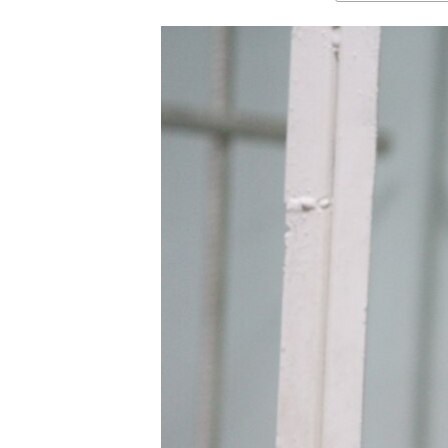
ЭЖЕ-СИҢДИЛЕР
АЗАТТЫК+
ЫҢГАЙСЫЗ СУРООЛОР