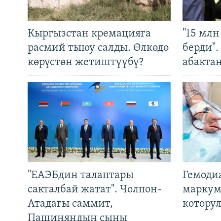
Кыргызстан кремацияга
"15 мл
расмий тыюу салды. Өлкөдө
берди"
көрүстөн жетиштүүбү?
абакта
"ЕАЭБдин талаптары
Гемоди
сакталбай жатат". Чолпон-
маркум
Атадагы саммит,
котору
Пашиняндын сыны