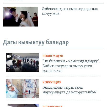
Өзбекстандагы кыргыздарда ала
качуу жок
Дагы кызыктуу баяндар
КООПСУЗДУК
"Эң биринчи – камсыздандыруу".
Бийик чокуларга чыгуу үчүн
жаңы талап
КОРРУПЦИЯ
Гемодиализ чыры: акча
маркумдарга да которулганбы?