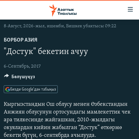
Линктер
Мазмунга
өтүңүз
8-Август, 2026-жыл, ишемби, Бишкек убактысы 09:22
Навигацияга
ЖАҢЫЛЫКТАР
өтүңүз
БОРБОР АЗИЯ
КЫРГЫЗСТАН
Издөөгө
"Достук" бекетин ачуу
салыңыз
ДҮЙНӨ
КЫРГЫЗСТАН
УКРАИНА
6-Сентябрь, 2017
САЯСАТ
ДҮЙНӨ
Бөлүшүңүз
АТАЙЫН ИЛИКТӨӨ
ЭКОНОМИКА
БОРБОР АЗИЯ
ТВ ПРОГРАММАЛАР
МАДАНИЯТ
Бизди Google'дан табыңыз
ПОДКАСТ
БҮГҮН АЗАТТЫКТА
Кыргызстандын Ош облусу менен Өзбекстандын
ӨЗГӨЧӨ ПИКИР
ЭКСПЕРТТЕР ТАЛДАЙТ
Анжиян облусунун ортосундагы мамлекеттик чек
ара тилкесинде жайгашкан, 2010-жылдагы
БИЗ ЖАНА ДҮЙНӨ
Русский
окуялардан кийин жабылган “Достук” өткөрмө
ДАНИСТЕ
бекети бүгүн, 6-сентябрда ачылууда.