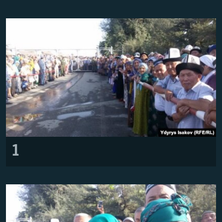
ОНЛАЙН ШЕРИНЕ
ЭЖЕ-СИҢДИЛЕР
АЗАТТЫК+
ЫҢГАЙСЫЗ СУРООЛОР
ЭЕ/АРнун бардык сайттары
1