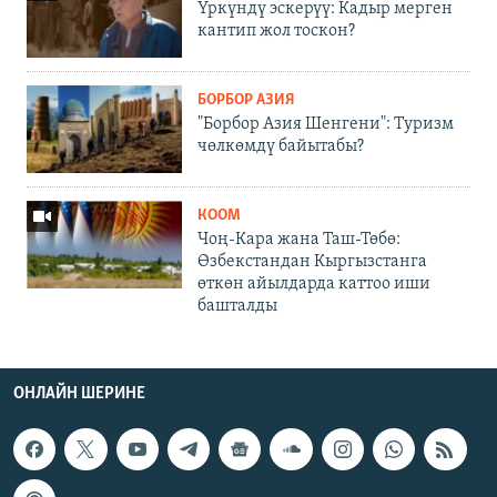
Үркүндү эскерүү: Кадыр мерген
кантип жол тоскон?
БОРБОР АЗИЯ
"Борбор Азия Шенгени": Туризм
чөлкөмдү байытабы?
КООМ
Чоң-Кара жана Таш-Төбө:
Өзбекстандан Кыргызстанга
өткөн айылдарда каттоо иши
башталды
ОНЛАЙН ШЕРИНЕ