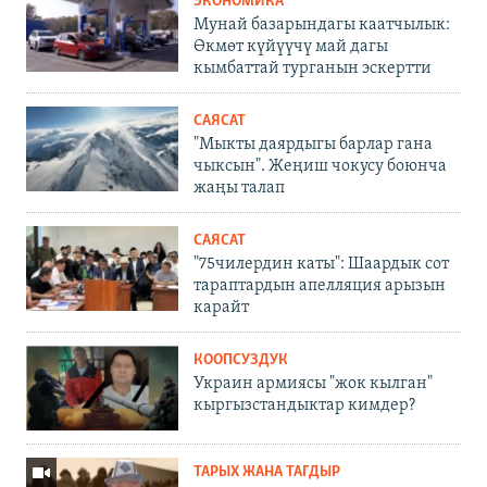
ЭКОНОМИКА
Мунай базарындагы каатчылык:
Өкмөт күйүүчү май дагы
кымбаттай турганын эскертти
САЯСАТ
"Мыкты даярдыгы барлар гана
чыксын". Жеңиш чокусу боюнча
жаңы талап
САЯСАТ
"75чилердин каты": Шаардык сот
тараптардын апелляция арызын
карайт
КООПСУЗДУК
Украин армиясы "жок кылган"
кыргызстандыктар кимдер?
ТАРЫХ ЖАНА ТАГДЫР