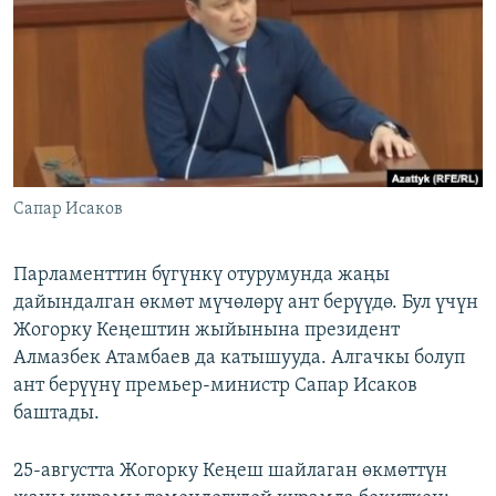
ОНЛАЙН ШЕРИНЕ
ЭЖЕ-СИҢДИЛЕР
АЗАТТЫК+
ЫҢГАЙСЫЗ СУРООЛОР
ЭЕ/АРнун бардык сайттары
Сапар Исаков
Парламенттин бүгүнкү отурумунда жаңы
дайындалган өкмөт мүчөлөрү ант берүүдө. Бул үчүн
Жогорку Кеңештин жыйынына президент
Алмазбек Атамбаев да катышууда. Алгачкы болуп
ант берүүнү премьер-министр Сапар Исаков
баштады.
25-августта Жогорку Кеңеш шайлаган өкмөттүн