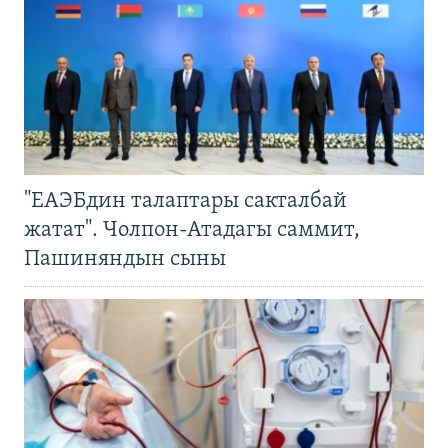
"ЕАЭБдин талаптары сакталбай
жатат". Чолпон-Атадагы саммит,
Пашиняндын сыны