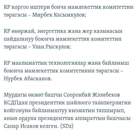
КР коргоо иштери бонча мамлекеттик комитеттин
төрагасы – Мирбек Касымкулов;
КР өнөржай, энергетика жана жер казынасын
пайдалануу боюнча мамлекеттик комитеттин
төрагасы – Улан Рыскулов;
КР маалыматтык технологиялар жана байланыш
боюнча мамлекеттик комитетинин төрагасы –
Нурбек Абасканов.
Мурдагы өкмөт башчы Сооронбай Жээнбеков
КСДПдан президенттик шайлоого талапкерлигин
койгонуна байланыштуу кызматын тапшырып,
анын ордуна президенттик аппараттын башчысы
Сапар Исаков келген. (SDz)