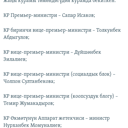
жаңы курамы төмөндөгүдөй курамда бекиткен:
КР Премьер-министри – Сапар Исаков;
КР биринчи вице-премьер-министри – Толкунбек
Абдыгулов;
КР вице-премьер-министри – Дүйшөнбек
Зилалиев;
КР вице-премьер-министри (социалдык блок) –
Чолпон Султанбекова;
КР вице-премьер-министри (коопсуздук блогу) –
Темир Жумакадыров;
КР Өкмөтүнүн Аппарат жетекчиси – министр
Нурханбек Момуналиев;