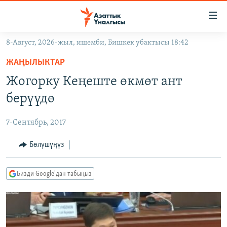
Линктер
Мазмунга
өтүңүз
8-Август, 2026-жыл, ишемби, Бишкек убактысы 18:42
Навигацияга
ЖАҢЫЛЫКТАР
өтүңүз
ЖАҢЫЛЫКТАР
КЫРГЫЗСТАН
Издөөгө
Жогорку Кеңеште өкмөт ант
салыңыз
ДҮЙНӨ
КЫРГЫЗСТАН
берүүдө
УКРАИНА
САЯСАТ
ДҮЙНӨ
7-Сентябрь, 2017
АТАЙЫН ИЛИКТӨӨ
ЭКОНОМИКА
БОРБОР АЗИЯ
ТВ ПРОГРАММАЛАР
Бөлүшүңүз
МАДАНИЯТ
ПОДКАСТ
БҮГҮН АЗАТТЫКТА
Бизди Google'дан табыңыз
ӨЗГӨЧӨ ПИКИР
ЭКСПЕРТТЕР ТАЛДАЙТ
БИЗ ЖАНА ДҮЙНӨ
Русский
ДАНИСТЕ