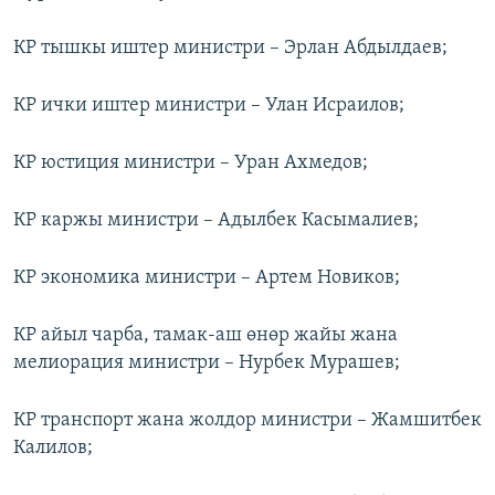
КР тышкы иштер министри – Эрлан Абдылдаев;
КР ички иштер министри – Улан Исраилов;
КР юстиция министри – Уран Ахмедов;
КР каржы министри – Адылбек Касымалиев;
КР экономика министри – Артем Новиков;
КР айыл чарба, тамак-аш өнөр жайы жана
мелиорация министри – Нурбек Мурашев;
КР транспорт жана жолдор министри – Жамшитбек
Калилов;