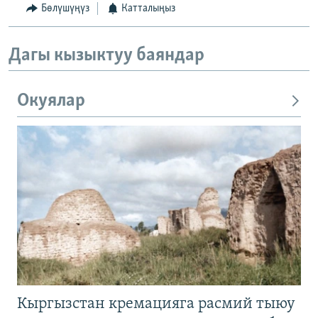
Бөлүшүңүз
Катталыңыз
Дагы кызыктуу баяндар
Окуялар
Кыргызстан кремацияга расмий тыюу