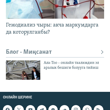
Гемодиализ чыры: акча маркумдарга
да которулганбы?
Блог - Миңсанат
Ала-Тоо – онлайн таалимдин эл
аралык бешиги болууга тийиш
ОНЛАЙН ШЕРИНЕ