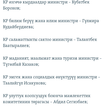
КР өзгөчө кырдаалдар министри – Кубатбек
Боронов;
КР билим берүү жана илим министри – Гүлмира
Кудайбердиева;
КР саламаттыкты сактоо министри – Талантбек
Баатыралиев;
КР маданият, маалымат жана туризм министри –
Түгөлбай Казаков;
КР эмгек жана социалдык өнүктүрүү министри –
Таалайгүл Исакунова;
КР улуттук коопсуздук боюнча мамлекеттик
комитетинин төрагасы – Абдил Сегизбаев;