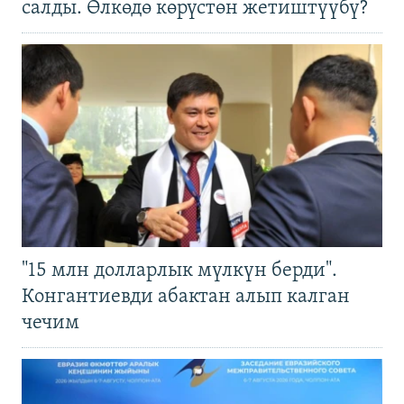
салды. Өлкөдө көрүстөн жетиштүүбү?
"15 млн долларлык мүлкүн берди".
Конгантиевди абактан алып калган
чечим