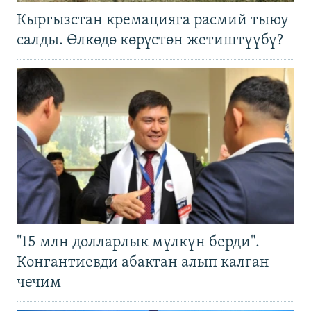
Кыргызстан кремацияга расмий тыюу
салды. Өлкөдө көрүстөн жетиштүүбү?
"15 млн долларлык мүлкүн берди".
Конгантиевди абактан алып калган
чечим