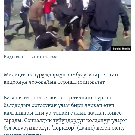
ОНЛАЙН ШЕРИНЕ
ЭЖЕ-СИҢДИЛЕР
АЗАТТЫК+
ЫҢГАЙСЫЗ СУРООЛОР
ЭЕ/АРнун бардык сайттары
Видеодон алынган тасма
Милиция өспүрүмдөрдүн зомбулугу тартылган
видеонун чоо-жайын териштирип жатат.
Бүгүн интернетте эки катар тизилип турган
балдардын ортосунан улам бири чуркап өтүп,
калгандары аны ур-тепкиге алып жаткан видео
тарады. Социалдык түйүндөрдүн колдонуучулары
бул өспүрүмдөрдүн "коридор" (далис) деген оюну