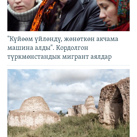
"Күйөөм үйлөндү, жөнөткөн акчама
машина алды". Кордолгон
түркмөнстандык мигрант аялдар