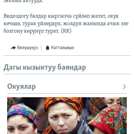
экенин айтууда.
Видеодогу балдар кыргызча сүйлөп жатат, окуя
көчөдө, турак үйлөрдүн, жолдун жанында ачык эле
болгону көрүнүп турат. (RK)
Бөлүшүңүз
Катталыңыз
Дагы кызыктуу баяндар
Окуялар