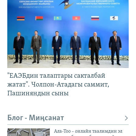
"ЕАЭБдин талаптары сакталбай
жатат". Чолпон-Атадагы саммит,
Пашиняндын сыны
Блог - Миңсанат
Ала-Тоо – онлайн таалимдин эл