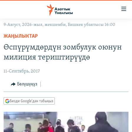
Линктер
Мазмунга
өтүңүз
9-Август, 2026-жыл, жекшемби, Бишкек убактысы 16:00
Навигацияга
ЖАҢЫЛЫКТАР
өтүңүз
ЖАҢЫЛЫКТАР
КЫРГЫЗСТАН
Издөөгө
Өспүрүмдөрдүн зомбулук оюнун
салыңыз
ДҮЙНӨ
КЫРГЫЗСТАН
милиция териштирүүдө
УКРАИНА
САЯСАТ
ДҮЙНӨ
11-Сентябрь, 2017
АТАЙЫН ИЛИКТӨӨ
ЭКОНОМИКА
БОРБОР АЗИЯ
ТВ ПРОГРАММАЛАР
Бөлүшүңүз
МАДАНИЯТ
ПОДКАСТ
БҮГҮН АЗАТТЫКТА
Бизди Google'дан табыңыз
ӨЗГӨЧӨ ПИКИР
ЭКСПЕРТТЕР ТАЛДАЙТ
БИЗ ЖАНА ДҮЙНӨ
Русский
ДАНИСТЕ