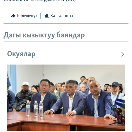
Бөлүшүңүз
Катталыңыз
Дагы кызыктуу баяндар
Окуялар