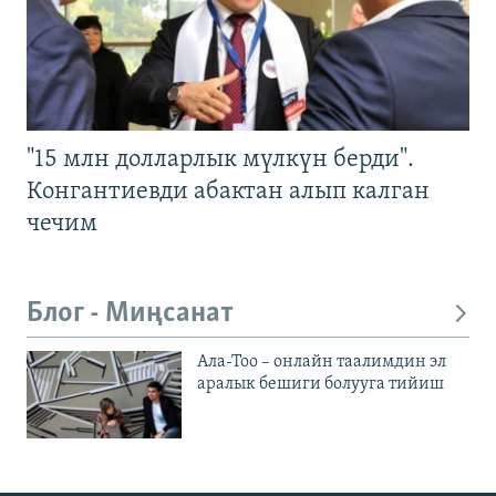
"15 млн долларлык мүлкүн берди".
Конгантиевди абактан алып калган
чечим
Блог - Миңсанат
Ала-Тоо – онлайн таалимдин эл
аралык бешиги болууга тийиш