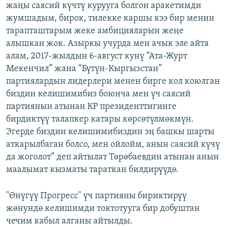
жаңы саясий күчтү курууга болгон аракетимди
жумшадым, бирок, тилекке каршы кээ бир менин
тарапташтарым жеке амбицияларын жеңе
алышкан жок. Азыркы учурда мен ачык эле айта
алам, 2017-жылдын 6-август кунү “Ата-Журт
Мекенчил” жана “Бүтүн-Кыргызстан”
партиялардын лидерлери менен бирге кол коюлган
биздин келишимибиз боюнча мен үч саясий
партиянын атынан КР президенттигинге
бирдиктүү талапкер катары көрсөтүлмөкмүн.
Эгерде биздин келишимибиздин эң башкы шарты
аткарылбаган болсо, мен ойлойм, анын саясий күчү
да жоголот” деп айтылат Төрөбаевдин атынан анын
маалымат кызматы тараткан билдирүүдө.
"Өнүгүү Прогресс" үч партияны бириктирүү
жөнундө келишимди токтотууга бир добуштан
чечим кабыл алганы айтылды.