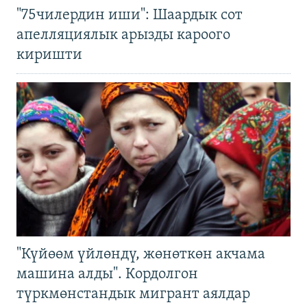
"75чилердин иши": Шаардык сот
апелляциялык арызды кароого
киришти
"Күйөөм үйлөндү, жөнөткөн акчама
машина алды". Кордолгон
түркмөнстандык мигрант аялдар