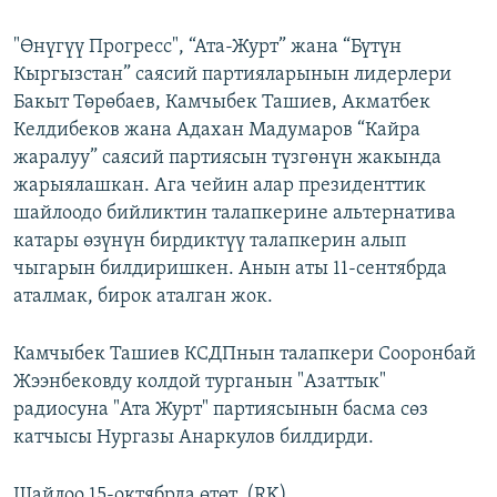
"Өнүгүү Прогресс", “Ата-Журт” жана “Бүтүн
Кыргызстан” саясий партияларынын лидерлери
Бакыт Төрөбаев, Камчыбек Ташиев, Акматбек
Келдибеков жана Адахан Мадумаров “Кайра
жаралуу” саясий партиясын түзгөнүн жакында
жарыялашкан. Ага чейин алар президенттик
шайлоодо бийликтин талапкерине альтернатива
катары өзүнүн бирдиктүү талапкерин алып
чыгарын билдиришкен. Анын аты 11-сентябрда
аталмак, бирок аталган жок.
Камчыбек Ташиев КСДПнын талапкери Сооронбай
Жээнбековду колдой турганын "Азаттык"
радиосуна "Ата Журт" партиясынын басма сөз
катчысы Нургазы Анаркулов билдирди.
Шайлоо 15-октябрда өтөт. (RK)