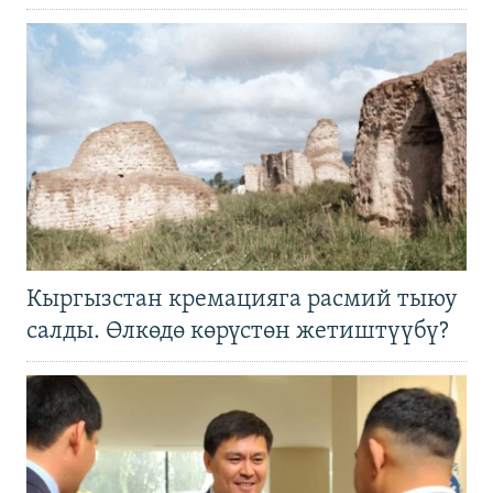
Кыргызстан кремацияга расмий тыюу
салды. Өлкөдө көрүстөн жетиштүүбү?