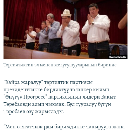
ОНЛАЙН ШЕРИНЕ
ЭЖЕ-СИҢДИЛЕР
АЗАТТЫК+
ЫҢГАЙСЫЗ СУРООЛОР
ЭЕ/АРнун бардык сайттары
Төртилтиктин эл менен жолугушууларынын биринде
"Кайра жаралуу" төртилтик партиясы
президенттикке бирдиктүү талапкер кылып
"Өнүгүү Прогресс" партиясынын лидери Бакыт
Төрөбаевди алып чыкмак. Бул тууралуу бүгүн
Төрөбаев өзү жарыялады.
“Мен саясатчыларды биримдикке чакырууга жана