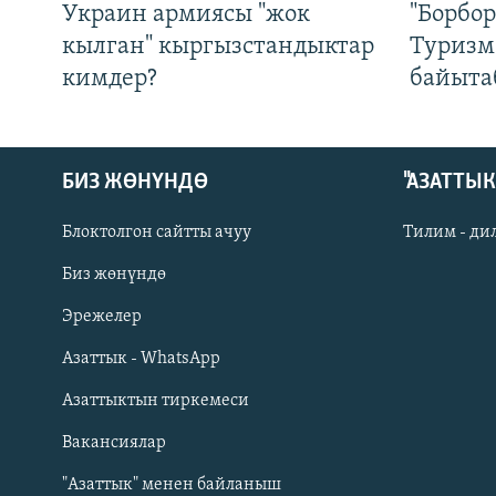
Украин армиясы "жок
"Борбо
кылган" кыргызстандыктар
Туризм
кимдер?
байыта
БИЗ ЖӨНҮНДӨ
"АЗАТТЫ
Блоктолгон сайтты ачуу
Тилим - ди
Биз жөнүндө
Русский
Эрежелер
Азаттык - WhatsApp
ОНЛАЙН ШЕРИНЕ
Азаттыктын тиркемеси
Вакансиялар
"Азаттык" менен байланыш