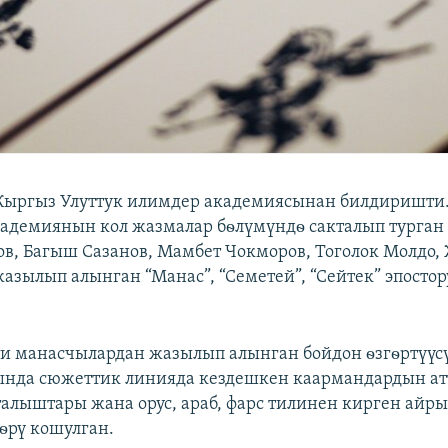
 Кыргыз Улуттук илимдер академиясынан билдиришти
кадемиянын кол жазмалар бѳлүмүндѳ сакталып турган
в, Багыш Сазанов, Мамбет Чокморов, Тоголок Молдо,
азылып алынган “Манас”, “Семетей”, “Сейтек” эпосто
ти манасчылардан жазылып алынган бойдон ѳзгѳртүүсү
ында сюжеттик линияда кездешкен каармандардын ат
аталыштары жана орус, араб, фарс тилинен кирген айр
ѳрү кошулган.