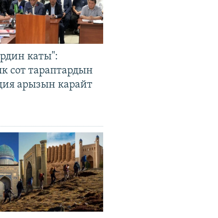
рдин каты":
к сот тараптардын
ция арызын карайт