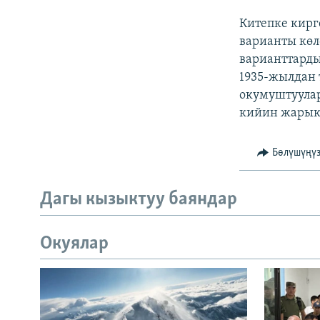
Китепке кир
варианты көл
варианттарды
1935-жылдан 
окумуштуулар
кийин жарык 
Бөлүшүңү
Дагы кызыктуу баяндар
Окуялар