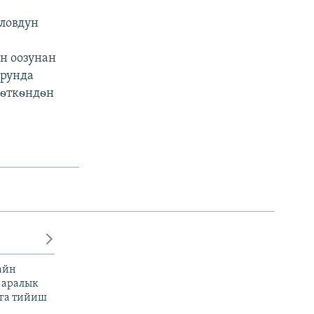
ловдун
н
н оозунан
урунда
 ѳткѳндѳн
айн
 аралык
га тийиш