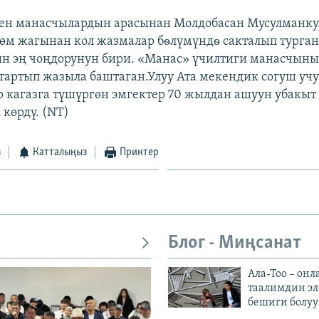
ген манасчылардын арасынан Молдобасан Мусулманку
өм жагынан кол жазмалар бѳлүмүндѳ сакталып турга
н эң чоңдорунун бири. «Манас» үчилтиги манасчыны
тартып жазыла баштаган.Улуу Ата мекендик согуш уч
 кагазга түшүргөн эмгектер 70 жылдан ашуун убакыт
көрдү. (NT)
з
Катталыңыз
Принтер
Блог - Миңсанат
Ала-Тоо – онл
таалимдин эл
бешиги болуу