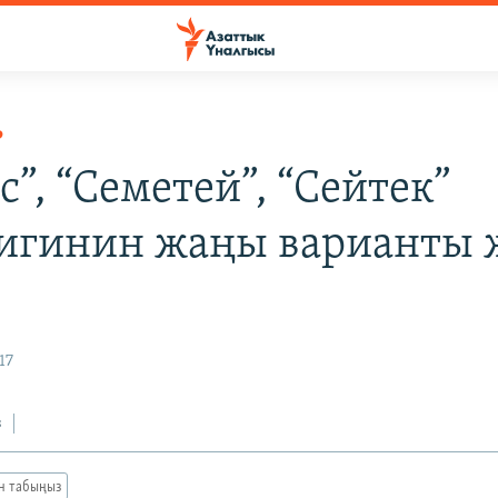
Р
”, “Семетей”, “Сейтек”
игинин жаңы варианты
17
з
ан табыңыз