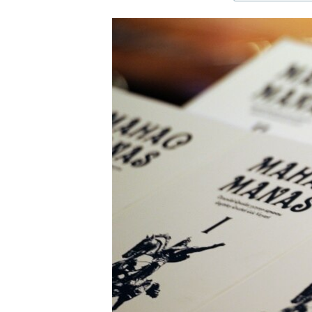
ЭЖЕ-СИҢДИЛЕР
АЗАТТЫК+
ЫҢГАЙСЫЗ СУРООЛОР