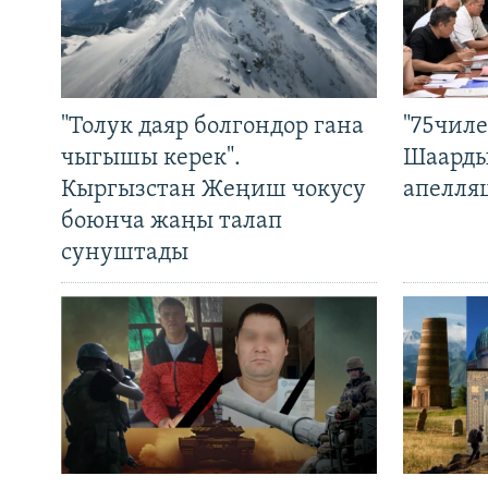
"Толук даяр болгондор гана
"75чиле
чыгышы керек".
Шаарды
Кыргызстан Жеңиш чокусу
апелля
боюнча жаңы талап
сунуштады