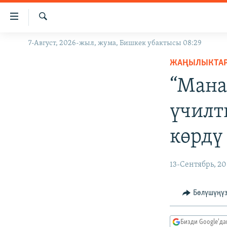
Линктер
Мазмунга
өтүңүз
Издөө
7-Август, 2026-жыл, жума, Бишкек убактысы 08:29
ЖАҢЫЛЫКТАР
Навигацияга
өтүңүз
ЖАҢЫЛЫКТА
КЫРГЫЗСТАН
Издөөгө
“Манас
ДҮЙНӨ
КЫРГЫЗСТАН
салыңыз
УКРАИНА
САЯСАТ
ДҮЙНӨ
үчилт
АТАЙЫН ИЛИКТӨӨ
ЭКОНОМИКА
БОРБОР АЗИЯ
көрдү
ТВ ПРОГРАММАЛАР
МАДАНИЯТ
ПОДКАСТ
БҮГҮН АЗАТТЫКТА
13-Сентябрь, 20
ӨЗГӨЧӨ ПИКИР
ЭКСПЕРТТЕР ТАЛДАЙТ
БИЗ ЖАНА ДҮЙНӨ
Бөлүшүңү
ДАНИСТЕ
Бизди Google'д