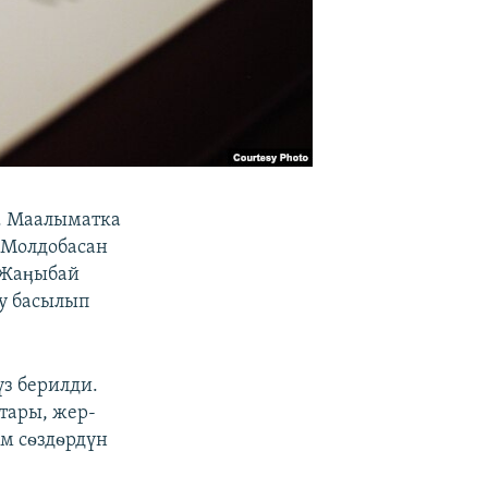
. Маалыматка
 Молдобасан
 Жаӊыбай
ру басылып
з берилди.
тары, жер-
ым сѳздѳрдүн