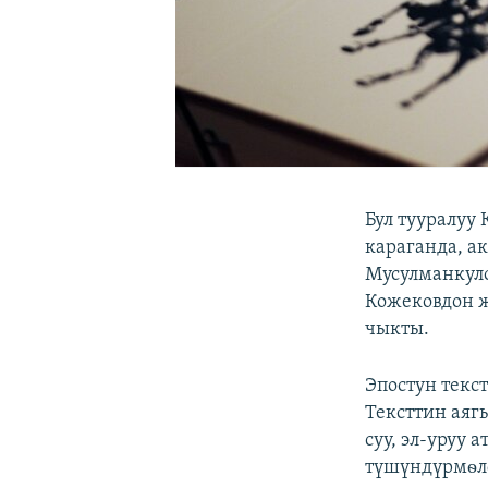
Бул тууралуу
караганда, а
Мусулманкуло
Кожековдон ж
чыкты.
Эпостун текс
Тексттин аяг
суу, эл-уруу 
түшүндүрмѳл