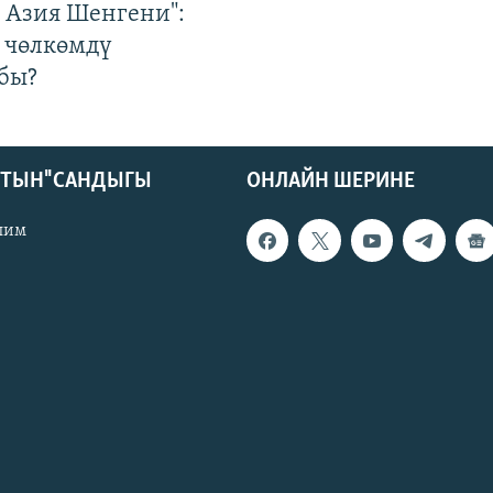
р Азия Шенгени":
 чөлкөмдү
бы?
КТЫН" САНДЫГЫ
ОНЛАЙН ШЕРИНЕ
лим