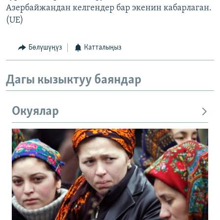
Азербайжандан келгендер бар экенин кабарлаган.
(UE)
Бөлүшүңүз
Катталыңыз
Дагы кызыктуу баяндар
Окуялар