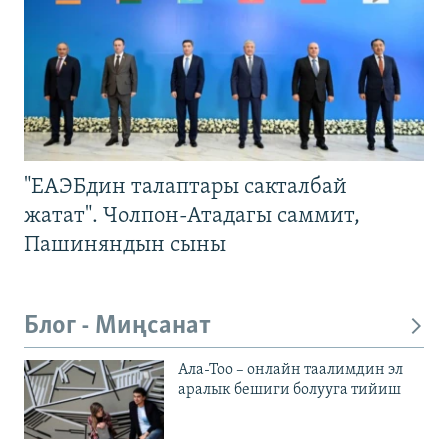
"ЕАЭБдин талаптары сакталбай
жатат". Чолпон-Атадагы саммит,
Пашиняндын сыны
Блог - Миңсанат
Ала-Тоо – онлайн таалимдин эл
аралык бешиги болууга тийиш