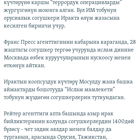
күчтөрүнө каршы “террордук операцияларды”
жүргүзгөнүн моюнга алган. Бул ИМ тобунун
орусиялык согушкери Иракта өлүм жазасына
кесилген биринчи учур.
Франс Пресс агенттигинин кабарына караганда, 28
жаштагы согушкер тергөө учурунда ислам динине
Москвада өзбек куруучуларынын нускоосу менен
өткөнүн айткан.
Ирактын коопсуздук күчтөрү Мосулду жана башка
аймактарды бошотууда “Ислам мамлекети”
тобунун жүздөгөн согушкерлерин туткундаган.
Рейтер агенттиги апта башында азыр ирак
бийликтеринин колунда согушкерлердин 1400дөй
бүлөсү - чет элдик аялдар менен балдар да
турганын, арасында Орусия, Тажикстан,