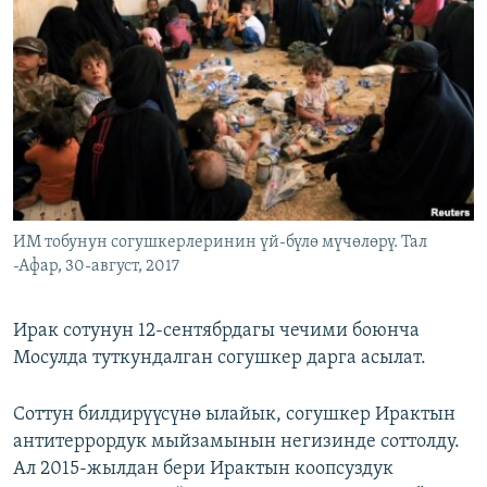
ОНЛАЙН ШЕРИНЕ
ЭЖЕ-СИҢДИЛЕР
АЗАТТЫК+
ЫҢГАЙСЫЗ СУРООЛОР
ЭЕ/АРнун бардык сайттары
ИМ тобунун согушкерлеринин үй-бүлө мүчөлөрү. Тал
-Афар, 30-август, 2017
Ирак сотунун 12-сентябрдагы чечими боюнча
Мосулда туткундалган согушкер дарга асылат.
Соттун билдирүүсүнө ылайык, согушкер Ирактын
антитеррордук мыйзамынын негизинде соттолду.
Ал 2015-жылдан бери Ирактын коопсуздук