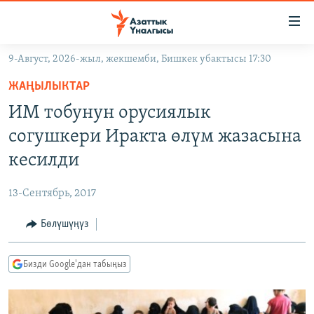
Линктер
Мазмунга
өтүңүз
9-Август, 2026-жыл, жекшемби, Бишкек убактысы 17:30
Навигацияга
ЖАҢЫЛЫКТАР
өтүңүз
ЖАҢЫЛЫКТАР
КЫРГЫЗСТАН
Издөөгө
ИМ тобунун орусиялык
салыңыз
ДҮЙНӨ
КЫРГЫЗСТАН
согушкери Иракта өлүм жазасына
УКРАИНА
САЯСАТ
ДҮЙНӨ
кесилди
АТАЙЫН ИЛИКТӨӨ
ЭКОНОМИКА
БОРБОР АЗИЯ
13-Сентябрь, 2017
ТВ ПРОГРАММАЛАР
МАДАНИЯТ
Бөлүшүңүз
ПОДКАСТ
БҮГҮН АЗАТТЫКТА
ӨЗГӨЧӨ ПИКИР
ЭКСПЕРТТЕР ТАЛДАЙТ
Бизди Google'дан табыңыз
БИЗ ЖАНА ДҮЙНӨ
Русский
ДАНИСТЕ