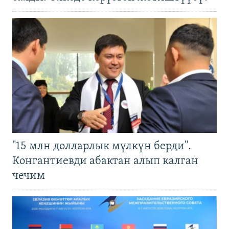
"15 млн долларлык мүлкүн берди".
Конгантиевди абактан алып калган
чечим