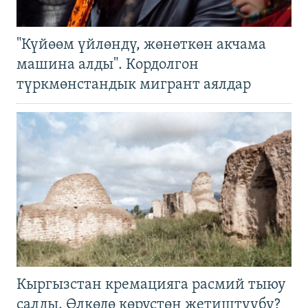
"Күйөөм үйлөндү, жөнөткөн акчама
машина алды". Кордолгон
түркмөнстандык мигрант аялдар
Кыргызстан кремацияга расмий тыюу
салды. Өлкөдө көрүстөн жетиштүүбү?