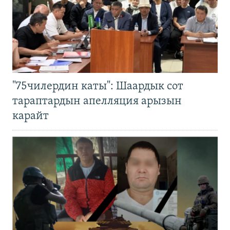
"75чилердин каты": Шаардык сот
тараптардын апелляция арызын
карайт