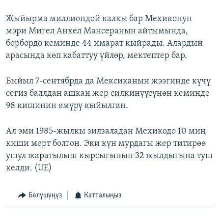
Жыйырма миллиондой калкы бар Мехиконун
мэри Мигел Анхел Мансеранын айтымында,
борбордо кеминде 44 имарат кыйрады. Алардын
арасында көп кабаттуу үйлөр, мектептер бар.
Быйыл 7-сентябрда да Мексиканын жээгинде күчү
сегиз баллдан ашкан жер силкинүүсүнөн кеминде
98 кишинин өмүрү кыйылган.
Ал эми 1985-жылкы зилзаладан Мехикодо 10 миң
киши мерт болгон. Эки күн мурдагы жер титирөө
ушул жаратылыш кырсыгынын 32 жылдыгына туш
келди. (UE)
Бөлүшүңүз
Катталыңыз