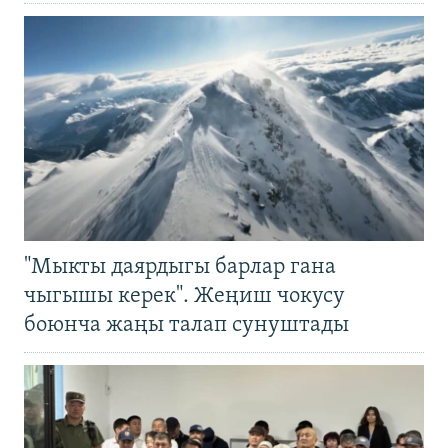
"Мыкты даярдыгы барлар гана
чыгышы керек". Жеңиш чокусу
боюнча жаңы талап сунуштады