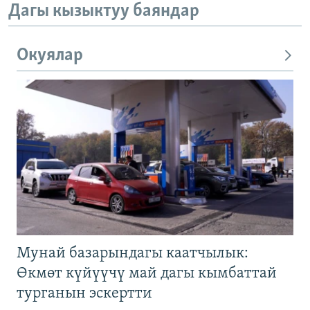
Дагы кызыктуу баяндар
Окуялар
Мунай базарындагы каатчылык:
Өкмөт күйүүчү май дагы кымбаттай
турганын эскертти