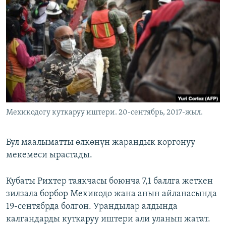
ОНЛАЙН ШЕРИНЕ
ЭЖЕ-СИҢДИЛЕР
АЗАТТЫК+
ЫҢГАЙСЫЗ СУРООЛОР
ЭЕ/АРнун бардык сайттары
Мехикодогу куткаруу иштери. 20-сентябрь, 2017-жыл.
Бул маалыматты өлкөнүн жарандык коргонуу
мекемеси ырастады.
Кубаты Рихтер таякчасы боюнча 7,1 баллга жеткен
зилзала борбор Мехикодо жана анын айланасында
19-сентябрда болгон. Урандылар алдында
калгандарды куткаруу иштери али уланып жатат.