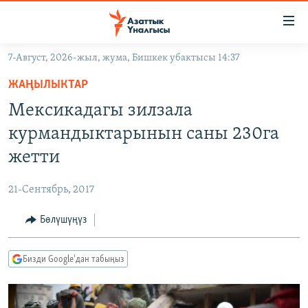
Линктер
Мазмунга
өтүңүз
7-Август, 2026-жыл, жума, Бишкек убактысы 14:37
Навигацияга
ЖАҢЫЛЫКТАР
өтүңүз
ЖАҢЫЛЫКТАР
КЫРГЫЗСТАН
Издөөгө
Мексикадагы зилзала
салыңыз
ДҮЙНӨ
КЫРГЫЗСТАН
курмандыктарынын саны 230га
УКРАИНА
САЯСАТ
ДҮЙНӨ
жетти
АТАЙЫН ИЛИКТӨӨ
ЭКОНОМИКА
БОРБОР АЗИЯ
21-Сентябрь, 2017
ТВ ПРОГРАММАЛАР
МАДАНИЯТ
Бөлүшүңүз
ПОДКАСТ
БҮГҮН АЗАТТЫКТА
ӨЗГӨЧӨ ПИКИР
ЭКСПЕРТТЕР ТАЛДАЙТ
Бизди Google'дан табыңыз
БИЗ ЖАНА ДҮЙНӨ
Русский
ДАНИСТЕ