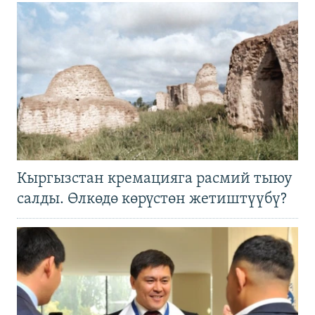
Кыргызстан кремацияга расмий тыюу
салды. Өлкөдө көрүстөн жетиштүүбү?