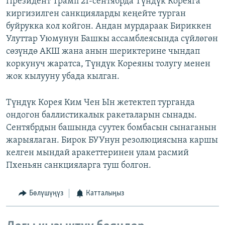
Президент Трамп 21-сентябрда Түндүк Кореяга
киргизилген санкцияларды кеңейте турган
буйрукка кол койгон. Андан мурдараак Бириккен
Улуттар Уюмунун Башкы ассамблеясында сүйлөгөн
сөзүндө АКШ жана анын шериктерине чындап
коркунуч жаратса, Түндүк Кореяны толугу менен
жок кылууну убада кылган.
Түндүк Корея Ким Чен Ын жетектеп турганда
ондогон баллистикалык ракеталарын сынады.
Сентябрдын башында суутек бомбасын сынаганын
жарыялаган. Бирок БУУнун резолюциясына каршы
келген мындай аракеттеринен улам расмий
Пхеньян санкцияларга туш болгон.
Бөлүшүңүз
Катталыңыз