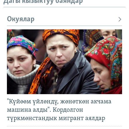
Дагы кызыктуу баяндар
Окуялар
"Күйөөм үйлөндү, жөнөткөн акчама
машина алды". Кордолгон
түркмөнстандык мигрант аялдар