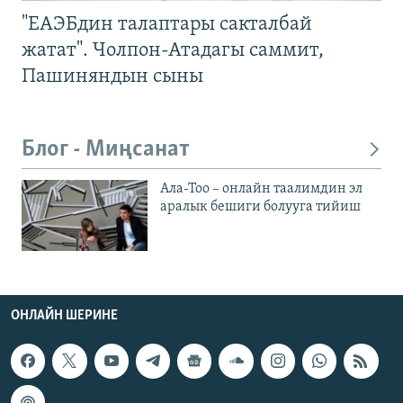
"ЕАЭБдин талаптары сакталбай
жатат". Чолпон-Атадагы саммит,
Пашиняндын сыны
Блог - Миңсанат
Ала-Тоо – онлайн таалимдин эл
аралык бешиги болууга тийиш
ОНЛАЙН ШЕРИНЕ