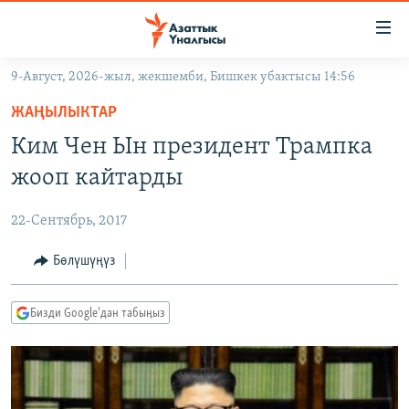
Линктер
Мазмунга
өтүңүз
9-Август, 2026-жыл, жекшемби, Бишкек убактысы 14:56
Навигацияга
ЖАҢЫЛЫКТАР
өтүңүз
ЖАҢЫЛЫКТАР
КЫРГЫЗСТАН
Издөөгө
Ким Чен Ын президент Трампка
салыңыз
ДҮЙНӨ
КЫРГЫЗСТАН
жооп кайтарды
УКРАИНА
САЯСАТ
ДҮЙНӨ
22-Сентябрь, 2017
АТАЙЫН ИЛИКТӨӨ
ЭКОНОМИКА
БОРБОР АЗИЯ
ТВ ПРОГРАММАЛАР
Бөлүшүңүз
МАДАНИЯТ
ПОДКАСТ
БҮГҮН АЗАТТЫКТА
Бизди Google'дан табыңыз
ӨЗГӨЧӨ ПИКИР
ЭКСПЕРТТЕР ТАЛДАЙТ
БИЗ ЖАНА ДҮЙНӨ
Русский
ДАНИСТЕ