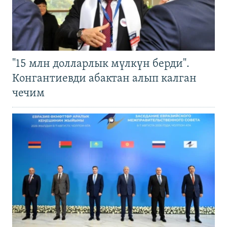
"15 млн долларлык мүлкүн берди".
Конгантиевди абактан алып калган
чечим