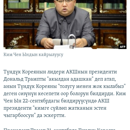
ОНЛАЙН ШЕРИНЕ
ЭЖЕ-СИҢДИЛЕР
АЗАТТЫК+
ЫҢГАЙСЫЗ СУРООЛОР
ЭЕ/АРнун бардык сайттары
Ким Чен Ындын кайрылуусу
Түндүк Кореянын лидери АКШнын президенти
Дональд Трампты "акылдан адашкан" деп атап,
анын Түндүк Кореяны "толугу менен жок кылабыз"
деген сөзүнүн кесепети оор болорун билдирди. Ким
Чен Ын 22-сентябрдагы билдирүүсүндө АКШ
президенти "кимге сүйлөп жатканын эстен
чыгарбоосун" да эскертти.