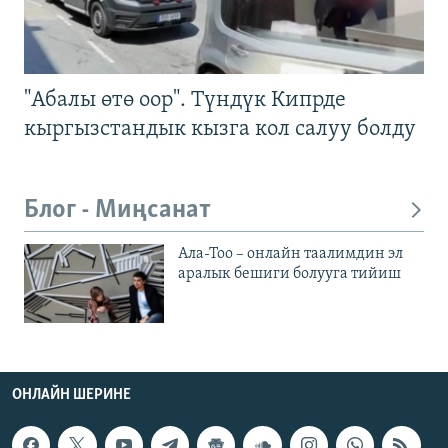
"Абалы өтө оор". Түндүк Кипрде
кыргызстандык кызга кол салуу болду
Блог - Миңсанат
Ала-Тоо – онлайн таалимдин эл
аралык бешиги болууга тийиш
ОНЛАЙН ШЕРИНЕ