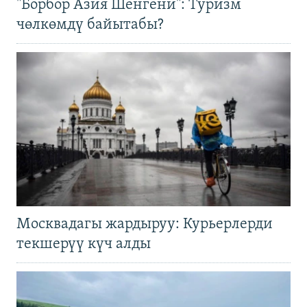
"Борбор Азия Шенгени": Туризм
чөлкөмдү байытабы?
Москвадагы жардыруу: Курьерлерди
текшерүү күч алды