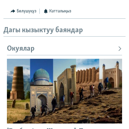
Бөлүшүңүз
Катталыңыз
Дагы кызыктуу баяндар
Окуялар