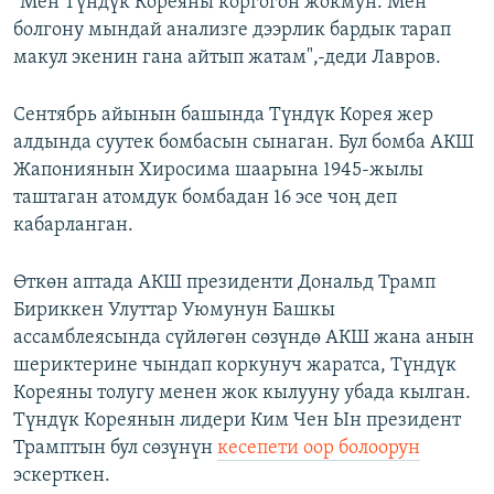
"Мен Түндүк Кореяны коргогон жокмун. Мен
болгону мындай анализге дээрлик бардык тарап
макул экенин гана айтып жатам",-деди Лавров.
Сентябрь айынын башында Түндүк Корея жер
алдында суутек бомбасын сынаган. Бул бомба АКШ
Жапониянын Хиросима шаарына 1945-жылы
таштаган атомдук бомбадан 16 эсе чоң деп
кабарланган.
Өткөн аптада АКШ президенти Дональд Трамп
Бириккен Улуттар Уюмунун Башкы
ассамблеясында сүйлөгөн сөзүндө АКШ жана анын
шериктерине чындап коркунуч жаратса, Түндүк
Кореяны толугу менен жок кылууну убада кылган.
Түндүк Кореянын лидери Ким Чен Ын президент
Трамптын бул сөзүнүн
кесепети оор болоорун
эскерткен.