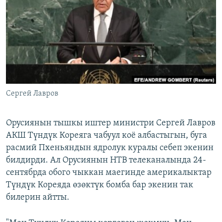
ОНЛАЙН ШЕРИНЕ
ЭЖЕ-СИҢДИЛЕР
АЗАТТЫК+
ЫҢГАЙСЫЗ СУРООЛОР
ЭЕ/АРнун бардык сайттары
Сергей Лавров
Орусиянын тышкы иштер министри Сергей Лавров
АКШ Түндүк Кореяга чабуул коё албастыгын, буга
расмий Пхеньяндын ядролук куралы себеп экенин
билдирди. Ал Орусиянын НТВ телеканалында 24-
сентябрда обого чыккан маегинде америкалыктар
Түндүк Кореяда өзөктүк бомба бар экенин так
билерин айтты.