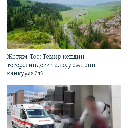
Жетим-Тоо: Темир кендин
тегерегиндеги талкуу эмнени
каңкуулайт?