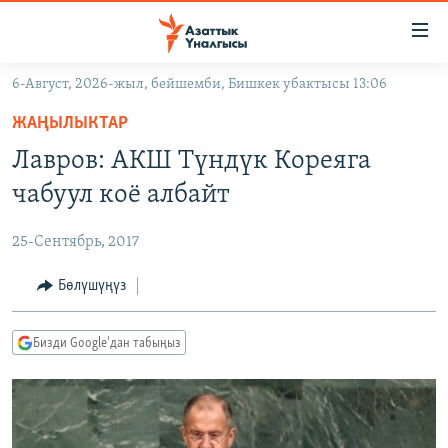
Линктер
Мазмунга
өтүңүз
6-Август, 2026-жыл, бейшемби, Бишкек убактысы 13:06
Навигацияга
ЖАҢЫЛЫКТАР
өтүңүз
ЖАҢЫЛЫКТАР
КЫРГЫЗСТАН
Издөөгө
Лавров: АКШ Түндүк Кореяга
салыңыз
ДҮЙНӨ
КЫРГЫЗСТАН
чабуул коё албайт
УКРАИНА
САЯСАТ
ДҮЙНӨ
25-Сентябрь, 2017
АТАЙЫН ИЛИКТӨӨ
ЭКОНОМИКА
БОРБОР АЗИЯ
ТВ ПРОГРАММАЛАР
Бөлүшүңүз
МАДАНИЯТ
ПОДКАСТ
БҮГҮН АЗАТТЫКТА
Бизди Google'дан табыңыз
ӨЗГӨЧӨ ПИКИР
ЭКСПЕРТТЕР ТАЛДАЙТ
БИЗ ЖАНА ДҮЙНӨ
Русский
ДАНИСТЕ