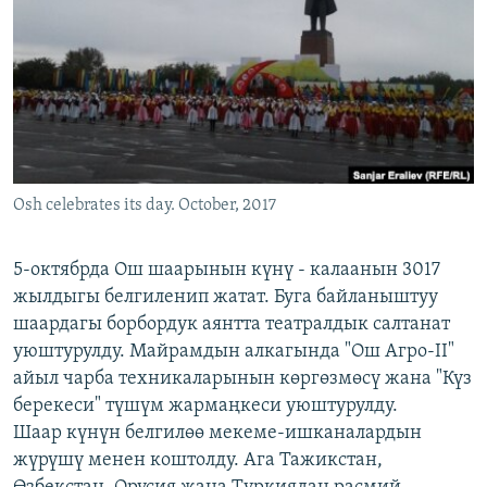
ОНЛАЙН ШЕРИНЕ
ЭЖЕ-СИҢДИЛЕР
АЗАТТЫК+
ЫҢГАЙСЫЗ СУРООЛОР
ЭЕ/АРнун бардык сайттары
Osh celebrates its day. October, 2017
5-октябрда Ош шаарынын күнү - калаанын 3017
жылдыгы белгиленип жатат. Буга байланыштуу
шаардагы борбордук аянтта театралдык салтанат
уюштурулду. Майрамдын алкагында "Ош Агро-II"
айыл чарба техникаларынын көргөзмөсү жана "Күз
берекеси" түшүм жармаңкеси уюштурулду.
Шаар күнүн белгилөө мекеме-ишканалардын
жүрүшү менен коштолду. Ага Тажикстан,