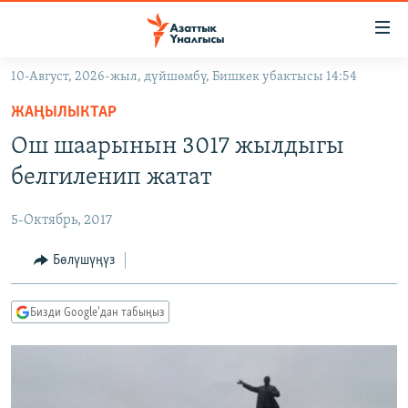
Линктер
Мазмунга
өтүңүз
10-Август, 2026-жыл, дүйшөмбү, Бишкек убактысы 14:54
Навигацияга
ЖАҢЫЛЫКТАР
өтүңүз
ЖАҢЫЛЫКТАР
КЫРГЫЗСТАН
Издөөгө
Ош шаарынын 3017 жылдыгы
салыңыз
ДҮЙНӨ
КЫРГЫЗСТАН
белгиленип жатат
УКРАИНА
САЯСАТ
ДҮЙНӨ
5-Октябрь, 2017
АТАЙЫН ИЛИКТӨӨ
ЭКОНОМИКА
БОРБОР АЗИЯ
ТВ ПРОГРАММАЛАР
Бөлүшүңүз
МАДАНИЯТ
ПОДКАСТ
БҮГҮН АЗАТТЫКТА
Бизди Google'дан табыңыз
ӨЗГӨЧӨ ПИКИР
ЭКСПЕРТТЕР ТАЛДАЙТ
БИЗ ЖАНА ДҮЙНӨ
Русский
ДАНИСТЕ