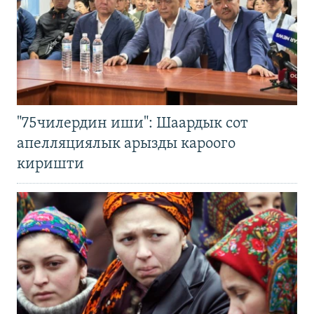
"75чилердин иши": Шаардык сот
апелляциялык арызды кароого
киришти