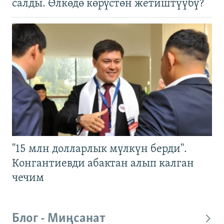
салды. Өлкөдө көрүстөн жетиштүүбү?
"15 млн долларлык мүлкүн берди".
Конгантиевди абактан алып калган
чечим
Блог - Миңсанат