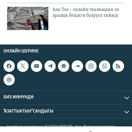
Ала-Тоо – онлайн таалимдин эл
аралык бешиги болууга тийиш
ОНЛАЙН ШЕРИНЕ
БИЗ ЖӨНҮНДӨ
"АЗАТТЫКТЫН" САНДЫГЫ
Азаттык үналгысы © 2026 RFE/RL, Inc. Бардык укуктар