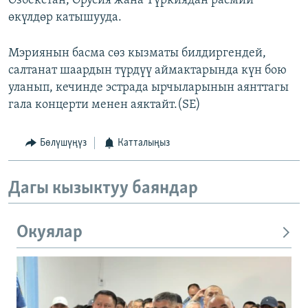
Өзбекстан, Орусия жана Түркиядан расмий
өкүлдөр катышууда.
Мэриянын басма сөз кызматы билдиргендей,
салтанат шаардын түрдүү аймактарында күн бою
уланып, кечинде эстрада ырчыларынын аянттагы
гала концерти менен аяктайт.(SE)
Бөлүшүңүз
Катталыңыз
Дагы кызыктуу баяндар
Окуялар