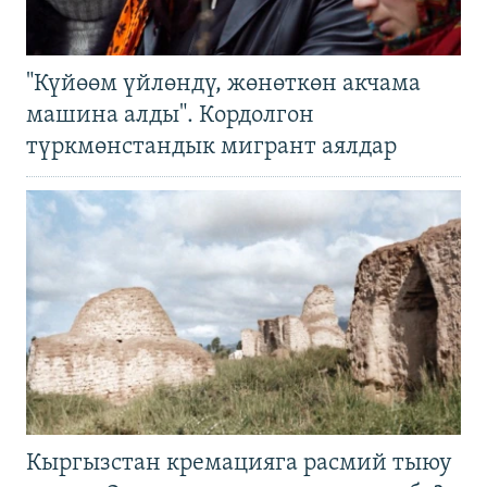
"Күйөөм үйлөндү, жөнөткөн акчама
машина алды". Кордолгон
түркмөнстандык мигрант аялдар
Кыргызстан кремацияга расмий тыюу