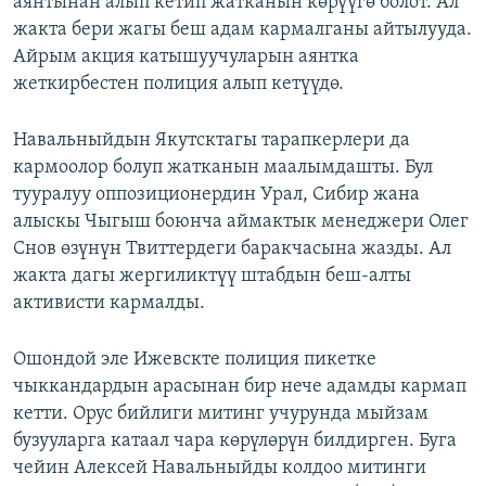
аянтынан алып кетип жатканын көрүүгө болот. Ал
жакта бери жагы беш адам кармалганы айтылууда.
Айрым акция катышуучуларын аянтка
жеткирбестен полиция алып кетүүдө.
Навальныйдын Якутсктагы тарапкерлери да
кармоолор болуп жатканын маалымдашты. Бул
тууралуу оппозиционердин Урал, Сибир жана
алыскы Чыгыш боюнча аймактык менеджери Олег
Снов өзүнүн Твиттердеги баракчасына жазды. Ал
жакта дагы жергиликтүү штабдын беш-алты
активисти кармалды.
Ошондой эле Ижевскте полиция пикетке
чыккандардын арасынан бир нече адамды кармап
кетти. Орус бийлиги митинг учурунда мыйзам
бузууларга катаал чара көрүлөрүн билдирген. Буга
чейин Алексей Навальныйды колдоо митинги