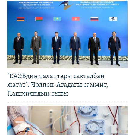
"ЕАЭБдин талаптары сакталбай
жатат". Чолпон-Атадагы саммит,
Пашиняндын сыны