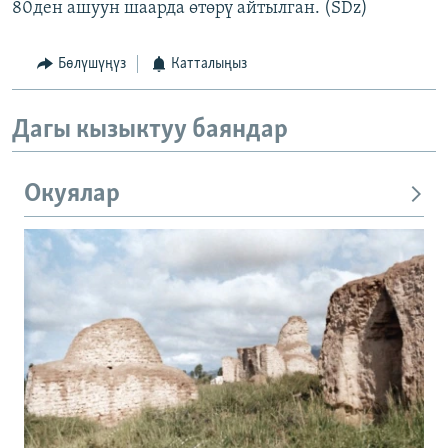
80ден ашуун шаарда өтөрү айтылган. (SDz)
Бөлүшүңүз
Катталыңыз
Дагы кызыктуу баяндар
Окуялар