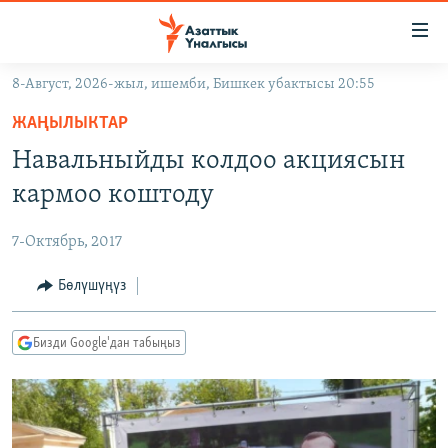
Линктер
Мазмунга
өтүңүз
8-Август, 2026-жыл, ишемби, Бишкек убактысы 20:55
Навигацияга
ЖАҢЫЛЫКТАР
өтүңүз
ЖАҢЫЛЫКТАР
КЫРГЫЗСТАН
Издөөгө
Навальныйды колдоо акциясын
салыңыз
ДҮЙНӨ
КЫРГЫЗСТАН
кармоо коштоду
УКРАИНА
САЯСАТ
ДҮЙНӨ
7-Октябрь, 2017
АТАЙЫН ИЛИКТӨӨ
ЭКОНОМИКА
БОРБОР АЗИЯ
ТВ ПРОГРАММАЛАР
Бөлүшүңүз
МАДАНИЯТ
ПОДКАСТ
БҮГҮН АЗАТТЫКТА
Бизди Google'дан табыңыз
ӨЗГӨЧӨ ПИКИР
ЭКСПЕРТТЕР ТАЛДАЙТ
БИЗ ЖАНА ДҮЙНӨ
Русский
ДАНИСТЕ