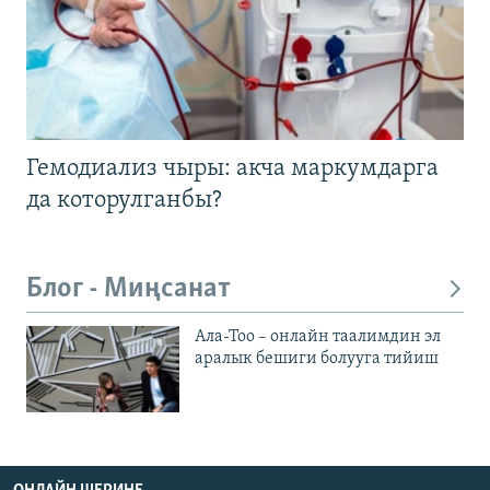
Гемодиализ чыры: акча маркумдарга
да которулганбы?
Блог - Миңсанат
Ала-Тоо – онлайн таалимдин эл
аралык бешиги болууга тийиш