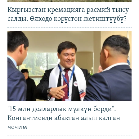
Кыргызстан кремацияга расмий тыюу
салды. Өлкөдө көрүстөн жетиштүүбү?
"15 млн долларлык мүлкүн берди".
Конгантиевди абактан алып калган
чечим