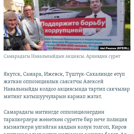
ОНЛАЙН ШЕРИНЕ
ЭЖЕ-СИҢДИЛЕР
АЗАТТЫК+
ЫҢГАЙСЫЗ СУРООЛОР
ЭЕ/АРнун бардык сайттары
Самарадагы Навальныйдын акциясы. Архивдик сүрөт
Якутск, Самара, Ижевск, Түштүк-Сахалинде өтүп
жаткан оппозициялык саясатчы Алексей
Навальныйды колдоо акциясында тартип сакчылар
митинг катышуучуларын кармап жатат.
Самарадагы митингде оппозиционердин
тарапкерлери жөнөткөн сүрөттө бир нече полиция
кызматкери улгайган аялдын колун толгоп, Киров