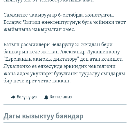
сыяктуу эле эч чектөөсүз катыша алат.
Саммитке чакыруулар 6-октябрда жөнөтүлгөн.
Беларус Чыгыш өнөктөштүгүнүн буга чейинки төрт
жыйынына чакырылган эмес.
Батыш расмийлери Беларусту 21 жылдан бери
башкарып келе жаткан Александр Лукашенкону
"Европанын акыркы диктатору" деп атап келишет.
Лукашенко өз өлкөсүндө эркиндик чектелгени
жана адам укуктары бузулганы тууралуу сындарды
бир нече ирет четке каккан.
Бөлүшүңүз
Катталыңыз
Дагы кызыктуу баяндар