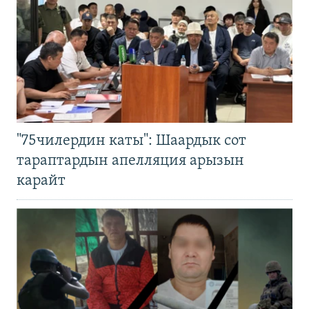
"75чилердин каты": Шаардык сот
тараптардын апелляция арызын
карайт