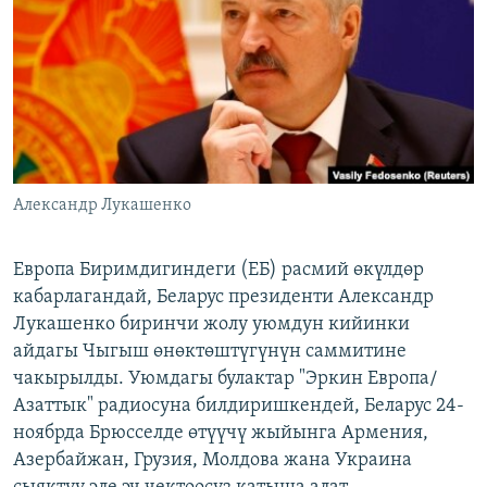
ОНЛАЙН ШЕРИНЕ
ЭЖЕ-СИҢДИЛЕР
АЗАТТЫК+
ЫҢГАЙСЫЗ СУРООЛОР
ЭЕ/АРнун бардык сайттары
Александр Лукашенко
Европа Биримдигиндеги (ЕБ) расмий өкүлдөр
кабарлагандай, Беларус президенти Александр
Лукашенко биринчи жолу уюмдун кийинки
айдагы Чыгыш өнөктөштүгүнүн саммитине
чакырылды. Уюмдагы булактар "Эркин Европа/
Азаттык" радиосуна билдиришкендей, Беларус 24-
ноябрда Брюсселде өтүүчү жыйынга Армения,
Азербайжан, Грузия, Молдова жана Украина