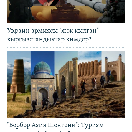
Украин армиясы "жок кылган"
кыргызстандыктар кимдер?
"Борбор Азия Шенгени": Туризм