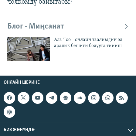
чөлкөмдү байытабы?
Блог - Миңсанат
Ала-Тоо – онлайн таалимдин эл
аралык бешиги болууга тийиш
ОНЛАЙН ШЕРИНЕ
БИЗ ЖӨНҮНДӨ