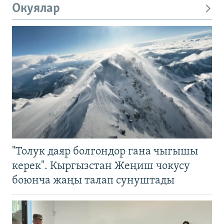
Окуялар
"Толук даяр болгондор гана чыгышы
керек". Кыргызстан Жеңиш чокусу
боюнча жаңы талап сунуштады