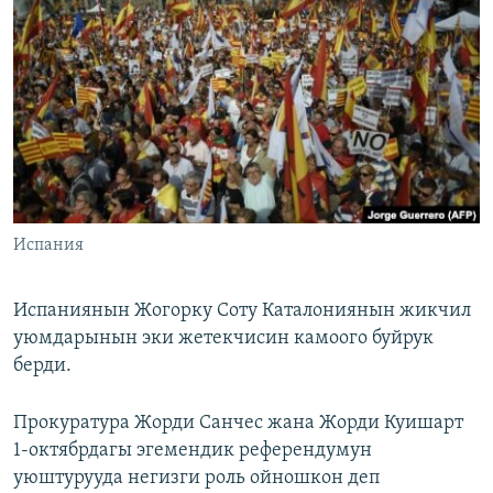
ОНЛАЙН ШЕРИНЕ
ЭЖЕ-СИҢДИЛЕР
АЗАТТЫК+
ЫҢГАЙСЫЗ СУРООЛОР
ЭЕ/АРнун бардык сайттары
Испания
Испаниянын Жогорку Соту Каталониянын жикчил
уюмдарынын эки жетекчисин камоого буйрук
берди.
Прокуратура Жорди Санчес жана Жорди Куишарт
1-октябрдагы эгемендик референдумун
уюштурууда негизги роль ойношкон деп