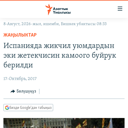
Линктер
Мазмунга
өтүңүз
8-Август, 2026-жыл, ишемби, Бишкек убактысы 08:33
Навигацияга
ЖАҢЫЛЫКТАР
өтүңүз
ЖАҢЫЛЫКТАР
КЫРГЫЗСТАН
Издөөгө
Испанияда жикчил уюмдардын
салыңыз
ДҮЙНӨ
КЫРГЫЗСТАН
эки жетекчисин камоого буйрук
УКРАИНА
САЯСАТ
ДҮЙНӨ
берилди
АТАЙЫН ИЛИКТӨӨ
ЭКОНОМИКА
БОРБОР АЗИЯ
17-Октябрь, 2017
ТВ ПРОГРАММАЛАР
МАДАНИЯТ
Бөлүшүңүз
ПОДКАСТ
БҮГҮН АЗАТТЫКТА
ӨЗГӨЧӨ ПИКИР
ЭКСПЕРТТЕР ТАЛДАЙТ
Бизди Google'дан табыңыз
БИЗ ЖАНА ДҮЙНӨ
Русский
ДАНИСТЕ