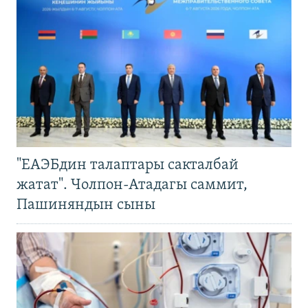
"ЕАЭБдин талаптары сакталбай
жатат". Чолпон-Атадагы саммит,
Пашиняндын сыны