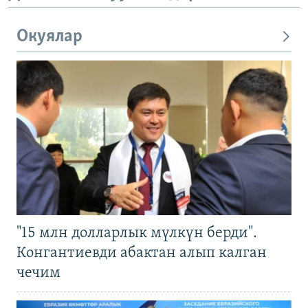
Окуялар
"15 млн долларлык мүлкүн берди".
Конгантиевди абактан алып калган
чечим