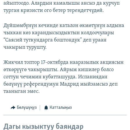
айыптоодо. Алардын камалышы ансыз да курчуп
турган кризисти ого бетер тереңдетчүдөй.
Дүйшөмбүнүн кечинде каталон өкмөтүнүн алдына
чыккан көз карандысыздыктын колдоочулары
“Саясий туткундарга боштондук" деп ураан
чакырып турушту.
Жикчил топтор 17-октябрда нааразылык акциясын
өткөрүүгө чакырышты. Айрым кишилер болсо
соттун чечимин кубатташууда. Испаниядан
бөлүнүү референдумун Мадрид мыйзамсыз деп
тааныган эмес.
Бөлүшүңүз
Катталыңыз
Дагы кызыктуу баяндар