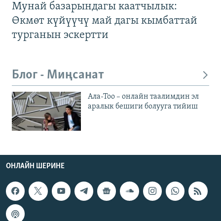
Мунай базарындагы каатчылык:
Өкмөт күйүүчү май дагы кымбаттай
турганын эскертти
Блог - Миңсанат
Ала-Тоо – онлайн таалимдин эл
аралык бешиги болууга тийиш
ОНЛАЙН ШЕРИНЕ