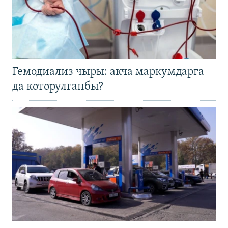
Гемодиализ чыры: акча маркумдарга
да которулганбы?