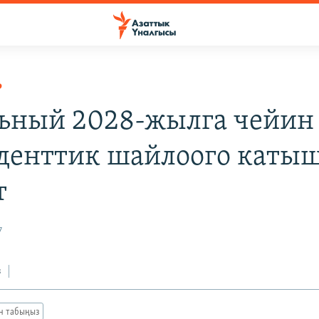
Р
ьный 2028-жылга чейин
денттик шайлоого каты
т
7
з
ан табыңыз