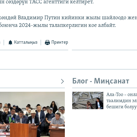
 сөздөрүн ТАСС агенттиги келтирет.
ткөндөй Владимир Путин кийинки жылы шайлоодо жең
боюнча 2024-жылы талапкерлигин кое албайт.
з
Катталыңыз
Принтер
Блог - Миңсанат
Ала-Тоо – онл
таалимдин эл
бешиги болуу