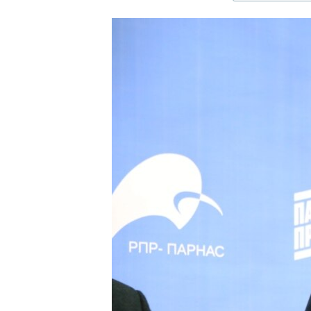
ЭЖЕ-СИҢДИЛЕР
АЗАТТЫК+
ЫҢГАЙСЫЗ СУРООЛОР