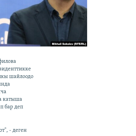
филова
зиденттикке
лкы шайлоодо
ында
нча
а катыша
п бар деп
т", - деген