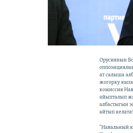
Орусиянын Б
оппозициялык
ат салыша ал
жогорку кызм
комиссия На
айыпталып ж
албастыгын э
айтып келатат
"Навальный к