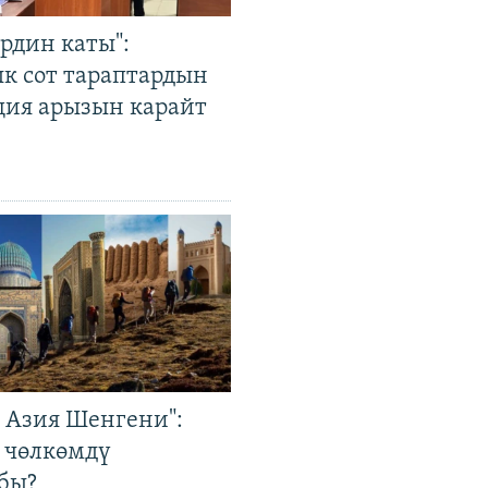
рдин каты":
к сот тараптардын
ция арызын карайт
р Азия Шенгени":
 чөлкөмдү
бы?