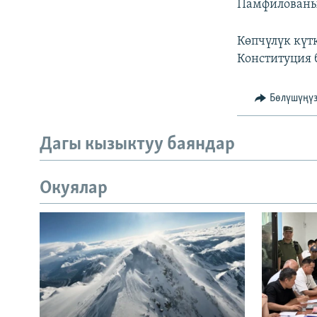
Памфилованын
Көпчүлүк кү
Конституция 
Бөлүшүңү
Дагы кызыктуу баяндар
Окуялар