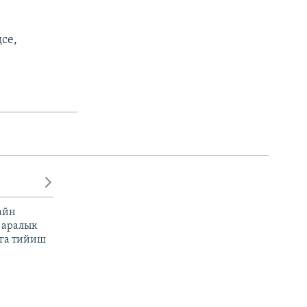
се,
айн
 аралык
га тийиш