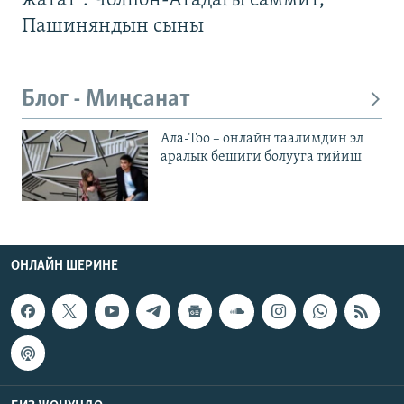
жатат". Чолпон-Атадагы саммит,
Пашиняндын сыны
Блог - Миңсанат
Ала-Тоо – онлайн таалимдин эл
аралык бешиги болууга тийиш
ОНЛАЙН ШЕРИНЕ