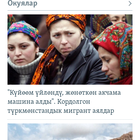
Окуялар
"Күйөөм үйлөндү, жөнөткөн акчама
машина алды". Кордолгон
түркмөнстандык мигрант аялдар