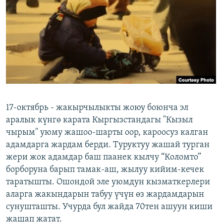
ОНЛАЙН ШЕРИНЕ
ЭЖЕ-СИҢДИЛЕР
АЗАТТЫК+
ЫҢГАЙСЫЗ СУРООЛОР
ЭЕ/АРнун бардык сайттары
17-октябрь - жакырчылыкты жоюу боюнча эл
аралык күнгө карата Кыргызстандагы "Кызыл
чырым" уюму жашоо-шарты оор, кароосуз калган
адамдарга жардам берди. Туруктуу жашай турган
жери жок адамдар баш паанек кылчу “Коломто”
борборуна барып тамак-аш, жылуу кийим-кечек
таратышты. Ошондой эле уюмдун кызматкерлери
аларга жакындарын табуу үчүн өз жардамдарын
сунушташты. Учурда бул жайда 70тен ашуун киши
жашап жатат.