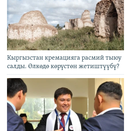
Кыргызстан кремацияга расмий тыюу
салды. Өлкөдө көрүстөн жетиштүүбү?