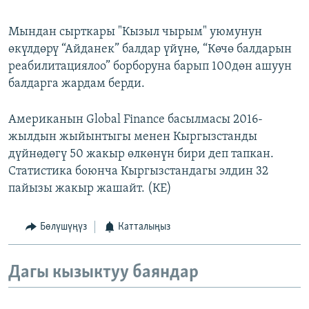
Мындан сырткары "Кызыл чырым" уюмунун
өкүлдөрү “Айданек” балдар үйүнө, “Көчө балдарын
реабилитациялоо” борборуна барып 100дөн ашуун
балдарга жардам берди.
Американын Global Finance басылмасы 2016-
жылдын жыйынтыгы менен Кыргызстанды
дүйнөдөгү 50 жакыр өлкөнүн бири деп тапкан.
Статистика боюнча Кыргызстандагы элдин 32
пайызы жакыр жашайт. (КЕ)
Бөлүшүңүз
Катталыңыз
Дагы кызыктуу баяндар