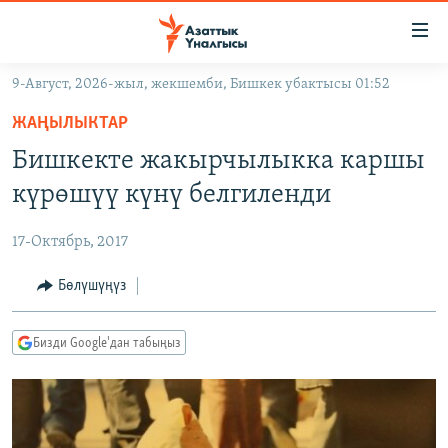
Линктер
Мазмунга
өтүңүз
9-Август, 2026-жыл, жекшемби, Бишкек убактысы 01:52
Навигацияга
ЖАҢЫЛЫКТАР
өтүңүз
ЖАҢЫЛЫКТАР
КЫРГЫЗСТАН
Издөөгө
Бишкекте жакырчылыкка каршы
салыңыз
ДҮЙНӨ
КЫРГЫЗСТАН
күрөшүү күнү белгиленди
УКРАИНА
САЯСАТ
ДҮЙНӨ
17-Октябрь, 2017
АТАЙЫН ИЛИКТӨӨ
ЭКОНОМИКА
БОРБОР АЗИЯ
ТВ ПРОГРАММАЛАР
Бөлүшүңүз
МАДАНИЯТ
ПОДКАСТ
БҮГҮН АЗАТТЫКТА
Бизди Google'дан табыңыз
ӨЗГӨЧӨ ПИКИР
ЭКСПЕРТТЕР ТАЛДАЙТ
БИЗ ЖАНА ДҮЙНӨ
Русский
ДАНИСТЕ