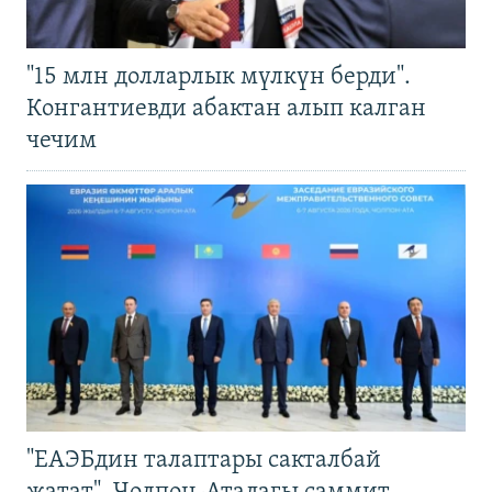
"15 млн долларлык мүлкүн берди".
Конгантиевди абактан алып калган
чечим
"ЕАЭБдин талаптары сакталбай