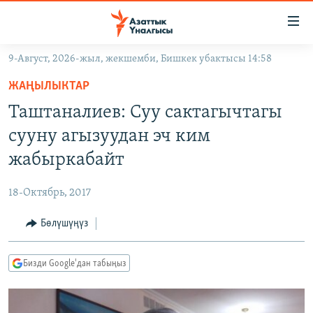
Линктер
Мазмунга
өтүңүз
9-Август, 2026-жыл, жекшемби, Бишкек убактысы 14:58
Навигацияга
ЖАҢЫЛЫКТАР
өтүңүз
ЖАҢЫЛЫКТАР
КЫРГЫЗСТАН
Издөөгө
Таштаналиев: Cуу сактагычтагы
салыңыз
ДҮЙНӨ
КЫРГЫЗСТАН
сууну агызуудан эч ким
УКРАИНА
САЯСАТ
ДҮЙНӨ
жабыркабайт
АТАЙЫН ИЛИКТӨӨ
ЭКОНОМИКА
БОРБОР АЗИЯ
18-Октябрь, 2017
ТВ ПРОГРАММАЛАР
МАДАНИЯТ
Бөлүшүңүз
ПОДКАСТ
БҮГҮН АЗАТТЫКТА
ӨЗГӨЧӨ ПИКИР
ЭКСПЕРТТЕР ТАЛДАЙТ
Бизди Google'дан табыңыз
БИЗ ЖАНА ДҮЙНӨ
Русский
ДАНИСТЕ