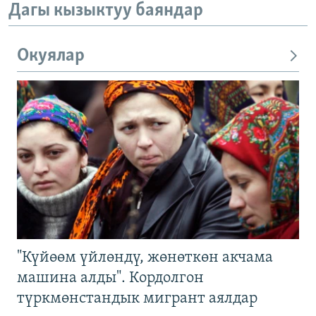
Дагы кызыктуу баяндар
Окуялар
"Күйөөм үйлөндү, жөнөткөн акчама
машина алды". Кордолгон
түркмөнстандык мигрант аялдар