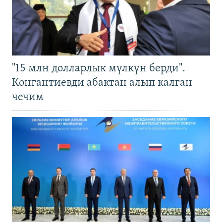
"15 млн долларлык мүлкүн берди".
Конгантиевди абактан алып калган
чечим