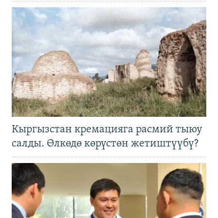
Кыргызстан кремацияга расмий тыюу
салды. Өлкөдө көрүстөн жетиштүүбү?