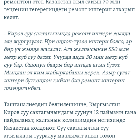
ремонттон өтөт. Казакстан жыл сайын 70 млн
теңгенин тегерегиндеги ремонт иштерин аткарып
келет.
- Киров суу сактагычында ремонт иштери жылда
эле жүргүзүлөт. Ири оңдоп-түзөө иштери болсо, ар
бир үч жылда жасалат. Ага жалпысынан 550 млн
метр куб суу батат. Учурда анда 30 млн метр куб
суу бар. Ошонун баары бир аптада агып бүтөт.
Мындан эч ким жабыркабашы керек. Азыр сугат
иштери бүткөндөн кийин биз ремонт иштерин
пландаганбыз.
Таштаналиевдин белгилешинче, Кыргызстан
Киров суу сактагычындагы суунун 12 пайызын гана
пайдаланат, калганын келишимдин негизинде
Казакстан колдонот. Суу сактагычтан суу
агызылары тууралуу маалымат анын төмөн