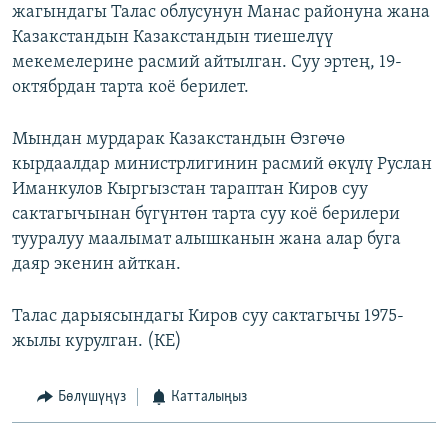
жагындагы Талас облусунун Манас районуна жана
Казакстандын Казакстандын тиешелүү
мекемелерине расмий айтылган. Суу эртең, 19-
октябрдан тарта коё берилет.
Мындан мурдарак Казакстандын Өзгөчө
кырдаалдар министрлигинин расмий өкүлү Руслан
Иманкулов Кыргызстан тараптан Киров суу
сактагычынан бүгүнтөн тарта суу коё берилери
тууралуу маалымат алышканын жана алар буга
даяр экенин айткан.
Талас дарыясындагы Киров суу сактагычы 1975-
жылы курулган. (КЕ)
Бөлүшүңүз
Катталыңыз