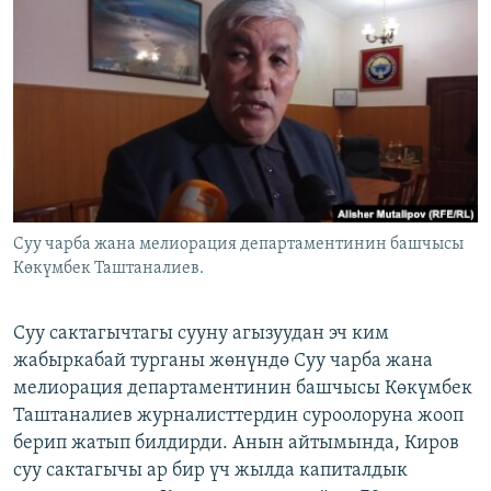
ОНЛАЙН ШЕРИНЕ
ЭЖЕ-СИҢДИЛЕР
АЗАТТЫК+
ЫҢГАЙСЫЗ СУРООЛОР
ЭЕ/АРнун бардык сайттары
Суу чарба жана мелиорация департаментинин башчысы
Көкүмбек Таштаналиев.
Суу сактагычтагы сууну агызуудан эч ким
жабыркабай турганы жөнүндө Суу чарба жана
мелиорация департаментинин башчысы Көкүмбек
Таштаналиев журналисттердин суроолоруна жооп
берип жатып билдирди. Анын айтымында, Киров
суу сактагычы ар бир үч жылда капиталдык