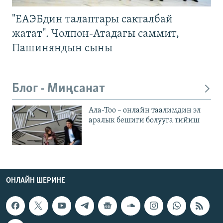
"ЕАЭБдин талаптары сакталбай
жатат". Чолпон-Атадагы саммит,
Пашиняндын сыны
Блог - Миңсанат
Ала-Тоо – онлайн таалимдин эл
аралык бешиги болууга тийиш
ОНЛАЙН ШЕРИНЕ