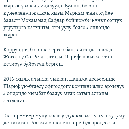
жүргөнү маалымдалууда. Бул иш боюнча
күнөөлөнүп жаткан кызы Мариям жана күйөө
баласы Мохаммад Сафдар бейшемби күнкү соттук
угууларга катышты, эки уулу болсо Лондондо
жүрөт.
Коррупция боюнча тергөө башталганда июлда
Жогорку Сот 67 жаштагы Шарифти кызматтан
кетирүү буйругун берген.
2016-жылы ачыкка чыккан Панама досьесинде
Шариф үй-бүлөсү офшордогу компаниялар аркылуу
Лондондо кымбат баалуу мүлк сатып алганы
айтылган.
Экс-премьер муну коопсуздук кызматынын кутуму
деп атаган. Ал эми оппоненттери бул процессти