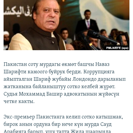
ОНЛАЙН ШЕРИНЕ
ЭЖЕ-СИҢДИЛЕР
АЗАТТЫК+
ЫҢГАЙСЫЗ СУРООЛОР
ЭЕ/АРнун бардык сайттары
Пакистан соту мурдагы өкмөт башчы Наваз
Шарифти камоого буйрук берди. Коррупцияга
айыпталган Шариф жубайы Лондондо дарыланып
жатканына байланыштуу сотко келбей жүрөт.
Судья Мохаммад Башир адвокатынын жүйөсүн
четке какты.
Экс-премьер Пакистанга келип сотко катышмак,
бирок анын ордуна бир нече күн мурда Сауд
Арабияга барып, ушу тапта Жида шаарында