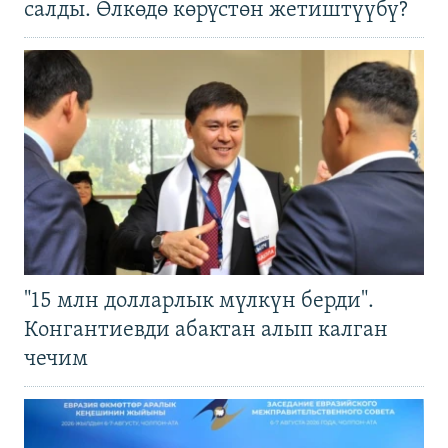
салды. Өлкөдө көрүстөн жетиштүүбү?
"15 млн долларлык мүлкүн берди".
Конгантиевди абактан алып калган
чечим