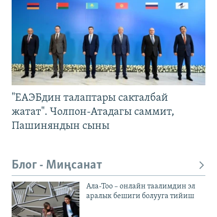
"ЕАЭБдин талаптары сакталбай
жатат". Чолпон-Атадагы саммит,
Пашиняндын сыны
Блог - Миңсанат
Ала-Тоо – онлайн таалимдин эл
аралык бешиги болууга тийиш