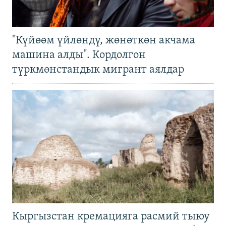
"Күйөөм үйлөндү, жөнөткөн акчама
машина алды". Кордолгон
түркмөнстандык мигрант аялдар
Кыргызстан кремацияга расмий тыюу