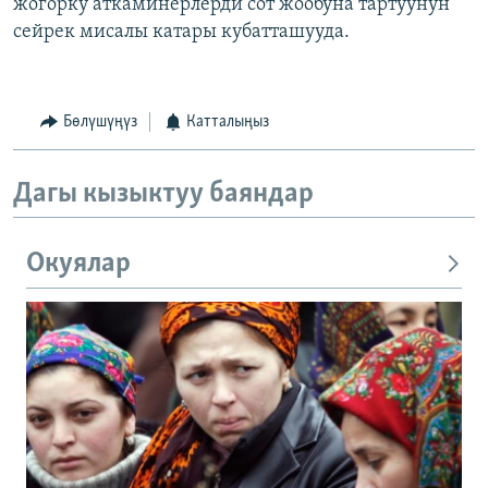
жогорку аткаминерлерди сот жообуна тартуунун
сейрек мисалы катары кубатташууда.
Бөлүшүңүз
Катталыңыз
Дагы кызыктуу баяндар
Окуялар