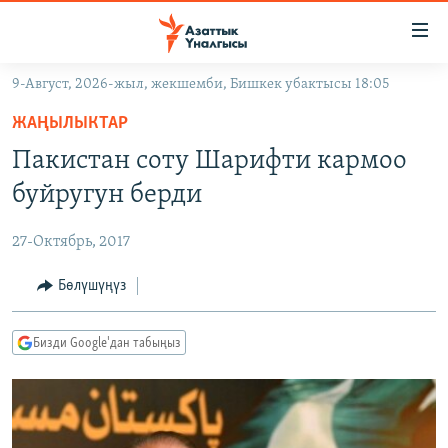
Линктер
Мазмунга
өтүңүз
9-Август, 2026-жыл, жекшемби, Бишкек убактысы 18:05
Навигацияга
ЖАҢЫЛЫКТАР
өтүңүз
ЖАҢЫЛЫКТАР
КЫРГЫЗСТАН
Издөөгө
Пакистан соту Шарифти кармоо
салыңыз
ДҮЙНӨ
КЫРГЫЗСТАН
буйругун берди
УКРАИНА
САЯСАТ
ДҮЙНӨ
27-Октябрь, 2017
АТАЙЫН ИЛИКТӨӨ
ЭКОНОМИКА
БОРБОР АЗИЯ
ТВ ПРОГРАММАЛАР
Бөлүшүңүз
МАДАНИЯТ
ПОДКАСТ
БҮГҮН АЗАТТЫКТА
Бизди Google'дан табыңыз
ӨЗГӨЧӨ ПИКИР
ЭКСПЕРТТЕР ТАЛДАЙТ
БИЗ ЖАНА ДҮЙНӨ
Русский
ДАНИСТЕ