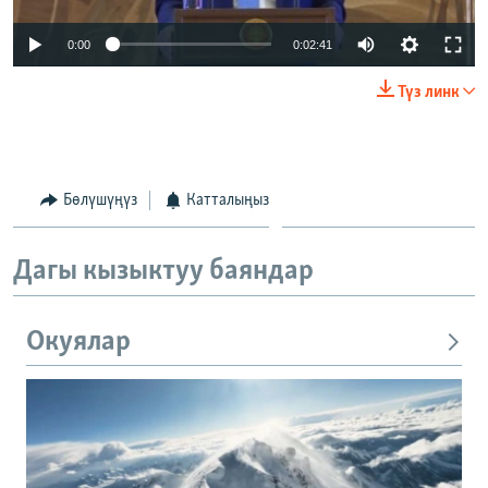
0:00
0:02:41
Түз линк
Бөлүшүңүз
Катталыңыз
Дагы кызыктуу баяндар
Окуялар