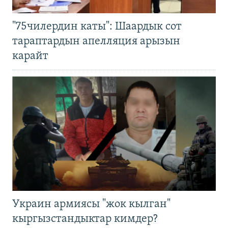
"75чилердин каты": Шаардык сот
тараптардын апелляция арызын
карайт
Украин армиясы "жок кылган"
кыргызстандыктар кимдер?