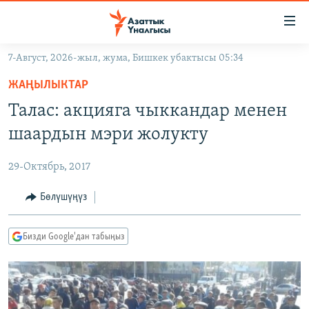
Линктер
Мазмунга
өтүңүз
7-Август, 2026-жыл, жума, Бишкек убактысы 05:34
Навигацияга
ЖАҢЫЛЫКТАР
өтүңүз
ЖАҢЫЛЫКТАР
КЫРГЫЗСТАН
Издөөгө
Талас: акцияга чыккандар менен
салыңыз
ДҮЙНӨ
КЫРГЫЗСТАН
шаардын мэри жолукту
УКРАИНА
САЯСАТ
ДҮЙНӨ
29-Октябрь, 2017
АТАЙЫН ИЛИКТӨӨ
ЭКОНОМИКА
БОРБОР АЗИЯ
ТВ ПРОГРАММАЛАР
Бөлүшүңүз
МАДАНИЯТ
ПОДКАСТ
БҮГҮН АЗАТТЫКТА
Бизди Google'дан табыңыз
ӨЗГӨЧӨ ПИКИР
ЭКСПЕРТТЕР ТАЛДАЙТ
БИЗ ЖАНА ДҮЙНӨ
Русский
ДАНИСТЕ