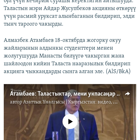
бул үчүн кечирим сурашы керектигин айтышууда.
Таластын мэри Айдар Жусупбеков акцияны өткөрүү
үчүн расмий уруксат алынбаганын билдирип, элди
тынч тароого чакырды.
Алмазбек Атамбаев 18-октябрда жогорку окуу
жайларынын алдынкы студенттери менен
жолугушууда Манасты билүүгө чакырган жана
шайлоодон кийин Таласта нааразылык билдирип
акцияга чыккандарды сынга алган эле. (AlS/BkA)
Атамбаев: Таластыктар, мени укпасаңар да, Манасты уккула
автор
Азаттык Үналгысы | Кыргызстан: видео, фото, кабарлар
No media source currently available