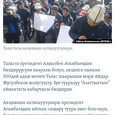
ОНЛАЙН ШЕРИНЕ
ЭЖЕ-СИҢДИЛЕР
АЗАТТЫК+
ЫҢГАЙСЫЗ СУРООЛОР
ЭЕ/АРнун бардык сайттары
Таластагы акциянын катышуучулары.
Таласта президент Алмазбек Атамбаевдин
билдирүүсүнө нааразы болуп, акцияга чыккан
300дөй адам менен Талас шаарынын мэри Айдар
Жусупбеков жолугушту. Бул тууралуу “Азаттыктын”
аймактагы кабарчысы билдирди.
Акциянын катышуучулары президент
Атамбаевдин айткан сөздөрү туура эмес болгонун,