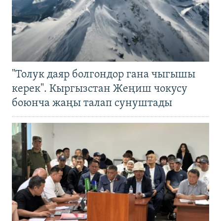
"Толук даяр болгондор гана чыгышы
керек". Кыргызстан Жеңиш чокусу
боюнча жаңы талап сунуштады