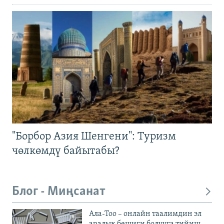
"Борбор Азия Шенгени": Туризм
чөлкөмдү байытабы?
Блог - Миңсанат
Ала-Тоо – онлайн таалимдин эл
аралык бешиги болууга тийиш