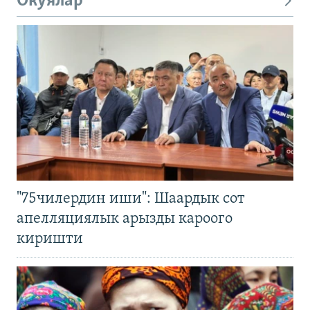
Окуялар
"75чилердин иши": Шаардык сот
апелляциялык арызды кароого
киришти