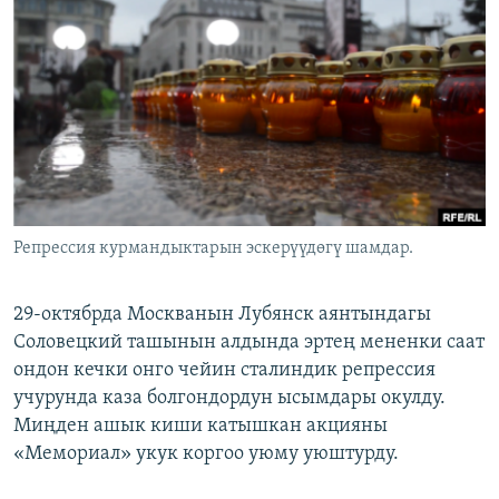
ОНЛАЙН ШЕРИНЕ
ЭЖЕ-СИҢДИЛЕР
АЗАТТЫК+
ЫҢГАЙСЫЗ СУРООЛОР
ЭЕ/АРнун бардык сайттары
Репрессия курмандыктарын эскерүүдөгү шамдар.
29-октябрда Москванын Лубянск аянтындагы
Соловецкий ташынын алдында эртең мененки саат
ондон кечки онго чейин сталиндик репрессия
учурунда каза болгондордун ысымдары окулду.
Миңден ашык киши катышкан акцияны
«Мемориал» укук коргоо уюму уюштурду.