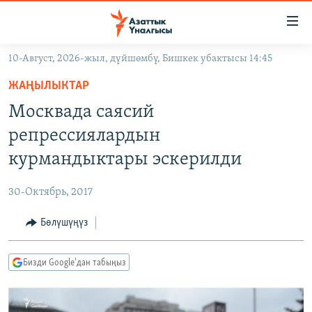
Линктер
Мазмунга
өтүңүз
10-Август, 2026-жыл, дүйшөмбү, Бишкек убактысы 14:45
Навигацияга
ЖАҢЫЛЫКТАР
өтүңүз
ЖАҢЫЛЫКТАР
КЫРГЫЗСТАН
Издөөгө
Москвада саясий
салыңыз
ДҮЙНӨ
КЫРГЫЗСТАН
репрессиялардын
УКРАИНА
САЯСАТ
ДҮЙНӨ
курмандыктары эскерилди
АТАЙЫН ИЛИКТӨӨ
ЭКОНОМИКА
БОРБОР АЗИЯ
30-Октябрь, 2017
ТВ ПРОГРАММАЛАР
МАДАНИЯТ
Бөлүшүңүз
ПОДКАСТ
БҮГҮН АЗАТТЫКТА
ӨЗГӨЧӨ ПИКИР
ЭКСПЕРТТЕР ТАЛДАЙТ
Бизди Google'дан табыңыз
БИЗ ЖАНА ДҮЙНӨ
Русский
ДАНИСТЕ