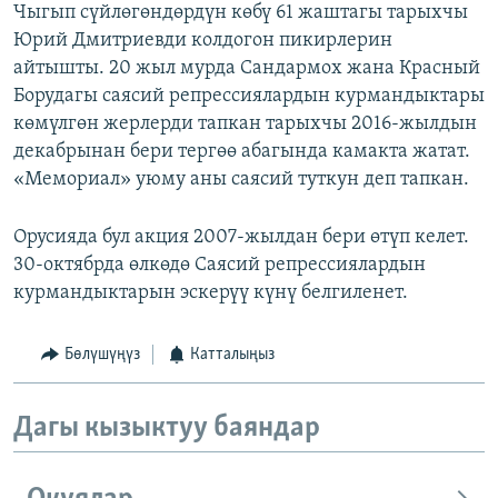
Чыгып сүйлөгөндөрдүн көбү 61 жаштагы тарыхчы
Юрий Дмитриевди колдогон пикирлерин
айтышты. 20 жыл мурда Сандармох жана Красный
Борудагы саясий репрессиялардын курмандыктары
көмүлгөн жерлерди тапкан тарыхчы 2016-жылдын
декабрынан бери тергөө абагында камакта жатат.
«Мемориал» уюму аны саясий туткун деп тапкан.
Орусияда бул акция 2007-жылдан бери өтүп келет.
30-октябрда өлкөдө Саясий репрессиялардын
курмандыктарын эскерүү күнү белгиленет.
Бөлүшүңүз
Катталыңыз
Дагы кызыктуу баяндар