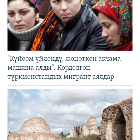
"Күйөөм үйлөндү, жөнөткөн акчама
машина алды". Кордолгон
түркмөнстандык мигрант аялдар