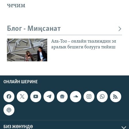
чечим
Блог - Миңсанат
Ала-Тоо – онлайн таалимдин эл
аралык бешиги болууга тийиш
ОНЛАЙН ШЕРИНЕ
БИЗ ЖӨНҮНДӨ