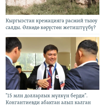
Кыргызстан кремацияга расмий тыюу
салды. Өлкөдө көрүстөн жетиштүүбү?
"15 млн долларлык мүлкүн берди".
Конгантиевди абактан алып калган