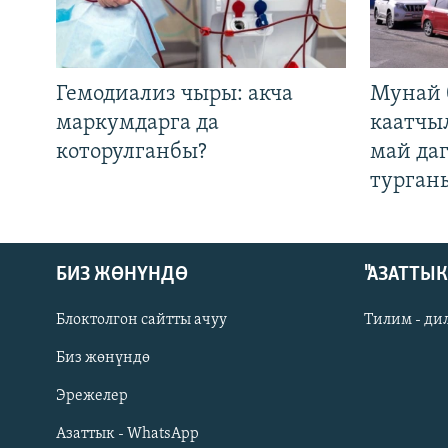
Гемодиализ чыры: акча
Мунай 
маркумдарга да
каатчы
которулганбы?
май да
турган
БИЗ ЖӨНҮНДӨ
"АЗАТТЫ
Блоктолгон сайтты ачуу
Тилим - ди
Биз жөнүндө
Русский
Эрежелер
Азаттык - WhatsApp
ОНЛАЙН ШЕРИНЕ