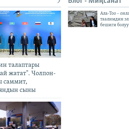
Блог - Миңсанат
Ала-Тоо – онл
таалимдин эл
бешиги болуу
ин талаптары
ай жатат". Чолпон-
ы саммит,
яндын сыны