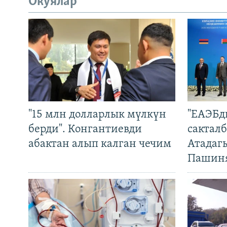
Окуялар
"15 млн долларлык мүлкүн
"ЕАЭБд
берди". Конгантиевди
сакталб
абактан алып калган чечим
Атадаг
Пашин