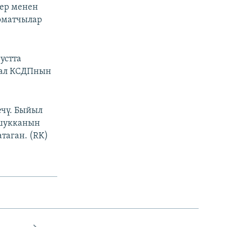
ер менен
оматчылар
устта
 ал КСДПнын
чү. Быйыл
ушукканын
таган. (RK)