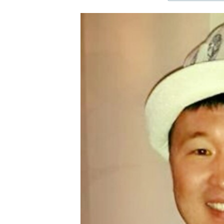
ЭЖЕ-СИҢДИЛЕР
АЗАТТЫК+
ЫҢГАЙСЫЗ СУРООЛОР