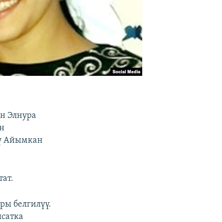
н Элнура
н
лү Айымкан
тат.
ы белгилүү.
ясатка