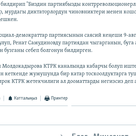
билдирип "Биздин партиябызды контрреволюционерл
р, мурдагы диктаторлордун чиновниктери менен кош
дешкен.
оциал-демократтар партиясынын саясий кеңеши 9-авг
луп, Ренат Самудиновду партиядан чыгарганын, буга
н бузганы себеп болгонун билдирген.
 Молдокадырова КТРК каналында кабарчы болуп иште
ен кеткенде жумушунда бир катар тоскоолдуктарга т
ирок КТРК жетекчилиги ал дооматтарды негизсиз деп а
з
Катталыңыз
Принтер