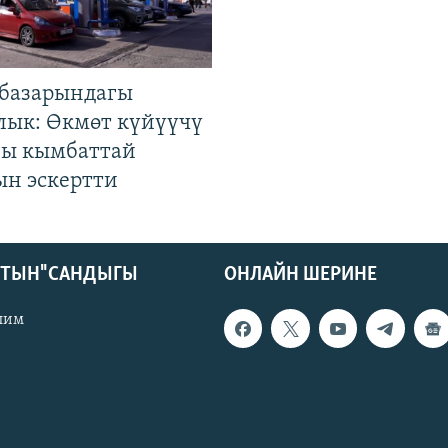
базарындагы
лык: Өкмөт күйүүчү
гы кымбаттай
ын эскертти
КТЫН" САНДЫГЫ
ОНЛАЙН ШЕРИНЕ
лим