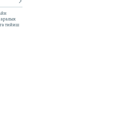
айн
 аралык
га тийиш