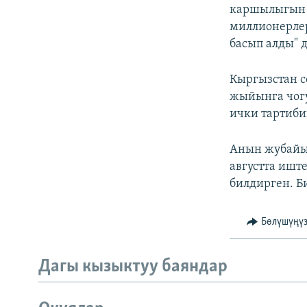
каршылыгын 
миллионерле
басып алды" 
Кыргызстан с
жыйынга чогу
ички тартиби
Анын жубайы
августта ишт
билдирген. Б
Бөлүшүңү
Дагы кызыктуу баяндар