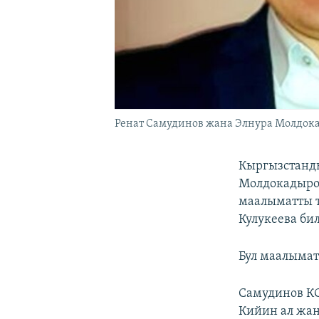
Ренат Самудинов жана Элнура Молдок
Кыргызстанд
Молдокадыро
маалыматты т
Кулукеева би
Бул маалымат
Самудинов К
Кийин ал жан