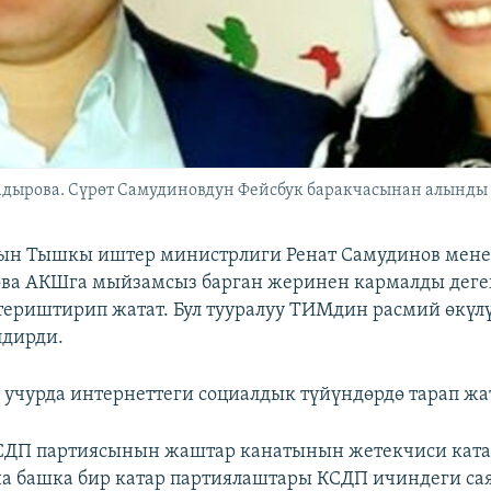
адырова. Сүрөт Самудиновдун Фейсбук баракчасынан алынды
ын Тышкы иштер министрлиги Ренат Самудинов мене
ва АКШга мыйзамсыз барган жеринен кармалды деге
ериштирип жатат. Бул тууралуу ТИМдин расмий өкү
лдирди.
 учурда интернеттеги социалдык түйүндөрдө тарап жа
СДП партиясынын жаштар канатынын жетекчиси катар
а башка бир катар партиялаштары КСДП ичиндеги са