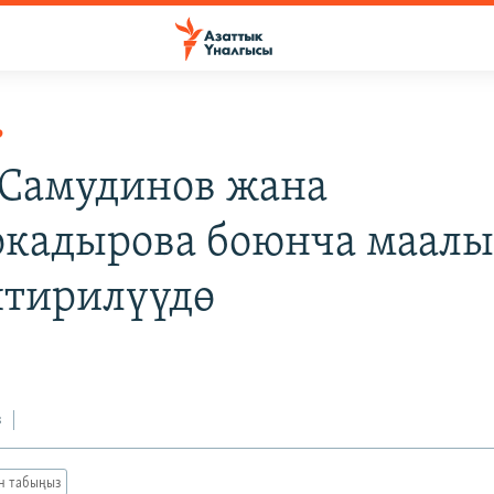
Р
Самудинов жана
кадырова боюнча маал
тирилүүдө
з
ан табыңыз