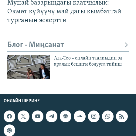
Мунай базарындагы каатчылык:
Өкмөт күйүүчү май дагы кымбаттай
турганын эскертти
Блог - Миңсанат
Ала-Тоо – онлайн таалимдин эл
аралык бешиги болууга тийиш
ОНЛАЙН ШЕРИНЕ