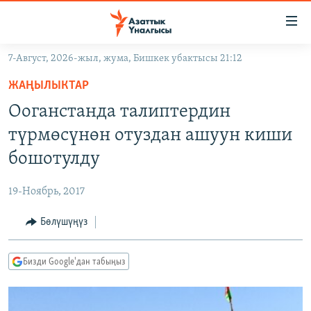
Линктер
Мазмунга
өтүңүз
7-Август, 2026-жыл, жума, Бишкек убактысы 21:12
Навигацияга
ЖАҢЫЛЫКТАР
өтүңүз
ЖАҢЫЛЫКТАР
КЫРГЫЗСТАН
Издөөгө
Ооганстанда талиптердин
салыңыз
ДҮЙНӨ
КЫРГЫЗСТАН
түрмөсүнөн отуздан ашуун киши
УКРАИНА
САЯСАТ
ДҮЙНӨ
бошотулду
АТАЙЫН ИЛИКТӨӨ
ЭКОНОМИКА
БОРБОР АЗИЯ
19-Ноябрь, 2017
ТВ ПРОГРАММАЛАР
МАДАНИЯТ
Бөлүшүңүз
ПОДКАСТ
БҮГҮН АЗАТТЫКТА
ӨЗГӨЧӨ ПИКИР
ЭКСПЕРТТЕР ТАЛДАЙТ
Бизди Google'дан табыңыз
БИЗ ЖАНА ДҮЙНӨ
Русский
ДАНИСТЕ