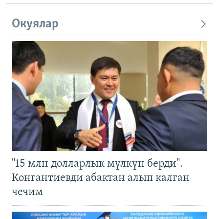
Окуялар
"15 млн долларлык мүлкүн берди".
Конгантиевди абактан алып калган
чечим