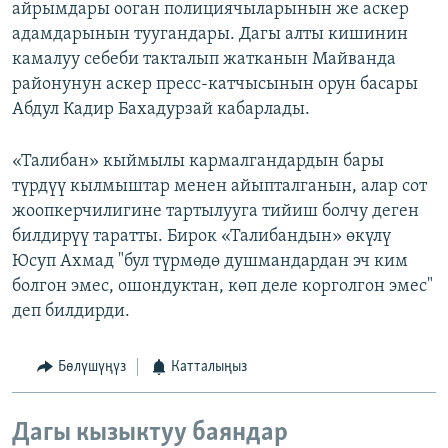
айрымдары ооган полициячыларынын же аскер
адамдарынын туугандары. Дагы алты кишинин
камалуу себеби такталып жатканын Майванда
районунун аскер пресс-катчысынын орун басары
Абдул Кадир Бахадурзай кабарлады.
«Талибан» кыймылы кармалгандардын бары
түрдүү кылмыштар менен айыпталганын, алар сот
жоопкерчилигине тартылууга тийиш болчу деген
билдирүү таратты. Бирок «Талибандын» өкүлү
Юсуп Ахмад "бул түрмөдө душмандардан эч ким
болгон эмес, ошондуктан, көп деле корголгон эмес"
деп билдирди.
Бөлүшүңүз
Катталыңыз
Дагы кызыктуу баяндар