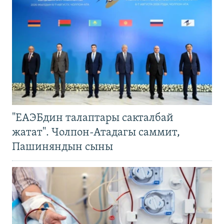
"ЕАЭБдин талаптары сакталбай
жатат". Чолпон-Атадагы саммит,
Пашиняндын сыны