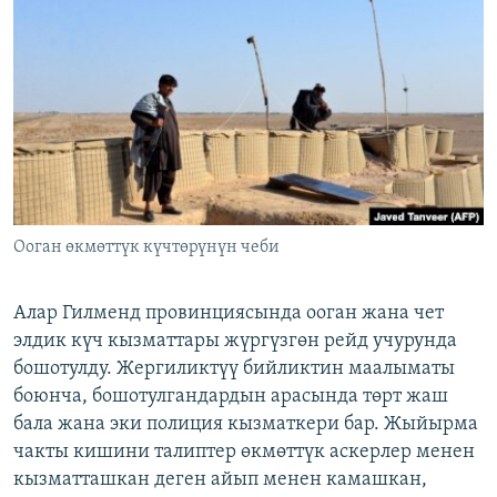
ОНЛАЙН ШЕРИНЕ
ЭЖЕ-СИҢДИЛЕР
АЗАТТЫК+
ЫҢГАЙСЫЗ СУРООЛОР
ЭЕ/АРнун бардык сайттары
Ооган өкмөттүк күчтөрүнүн чеби
Алар Гилменд провинциясында ооган жана чет
элдик күч кызматтары жүргүзгөн рейд учурунда
бошотулду. Жергиликтүү бийликтин маалыматы
боюнча, бошотулгандардын арасында төрт жаш
бала жана эки полиция кызматкери бар. Жыйырма
чакты кишини талиптер өкмөттүк аскерлер менен
кызматташкан деген айып менен камашкан,