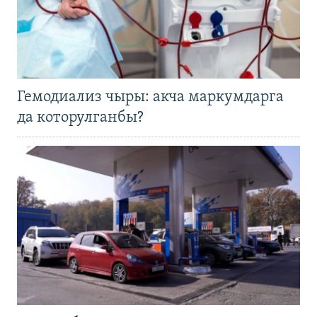
Гемодиализ чыры: акча маркумдарга
да которулганбы?