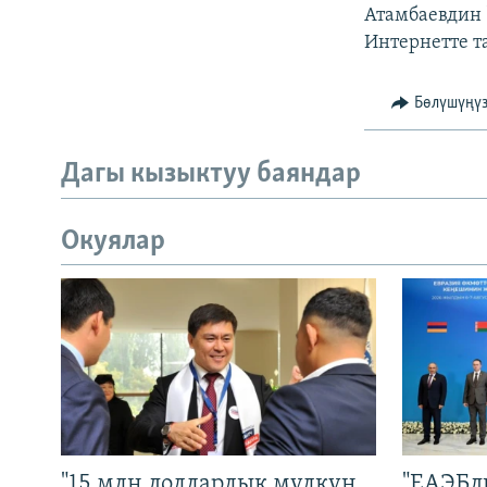
Атамбаевдин 
Интернетте та
Бөлүшүңү
Дагы кызыктуу баяндар
Окуялар
"15 млн долларлык мүлкүн
"ЕАЭБд