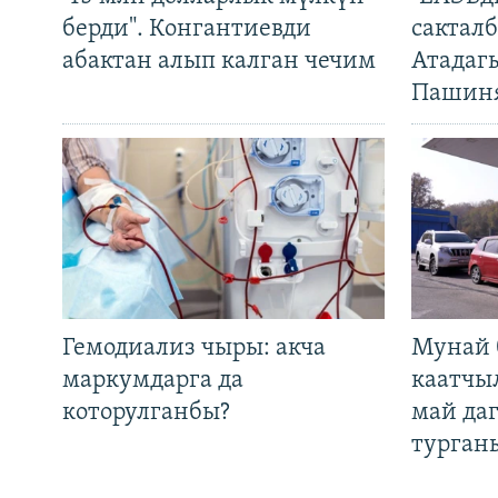
берди". Конгантиевди
сакталб
абактан алып калган чечим
Атадаг
Пашин
Гемодиализ чыры: акча
Мунай 
маркумдарга да
каатчы
которулганбы?
май да
турган