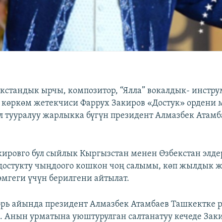
екстандык ырчы, композитор, “Ялла” вокалдык- инстр
көркөм жетекчиси Фаррух Закиров «Достук» ордени 
л тууралуу жарлыкка бүгүн президент Алмазбек Атамб
ировго бул сыйлык Кыргызстан менен Өзбекстан элд
достукту чыңдоого кошкон чоң салымы, көп жылдык ж
мгеги үчүн берилгени айтылат.
рь айында президент Алмазбек Атамбаев Ташкектке 
. Анын урматына уюштурулган салтанатуу кечеде Зак