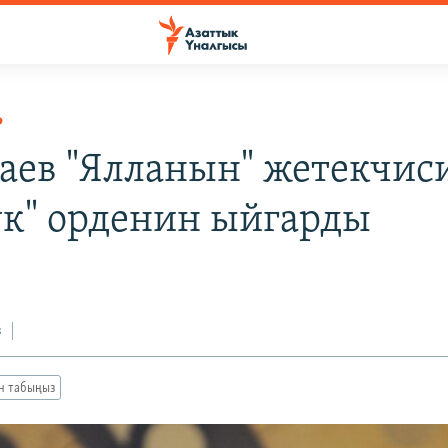
Р
аев "Ялланын" жетекчис
ук" орденин ыйгарды
з
ан табыңыз