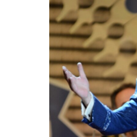
ЭЖЕ-СИҢДИЛЕР
АЗАТТЫК+
ЫҢГАЙСЫЗ СУРООЛОР