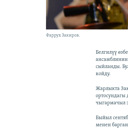
Фаррух Закиров.
Белгилүү өзб
ансамблинин 
сыйланды. Бу
койду.
Жарлыкта Зак
ортосундагы 
чыгармачыл э
Быйыл сентяб
менен барган