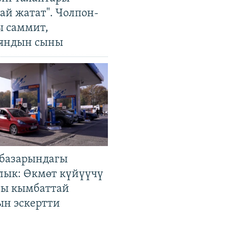
ай жатат". Чолпон-
ы саммит,
яндын сыны
базарындагы
лык: Өкмөт күйүүчү
гы кымбаттай
ын эскертти