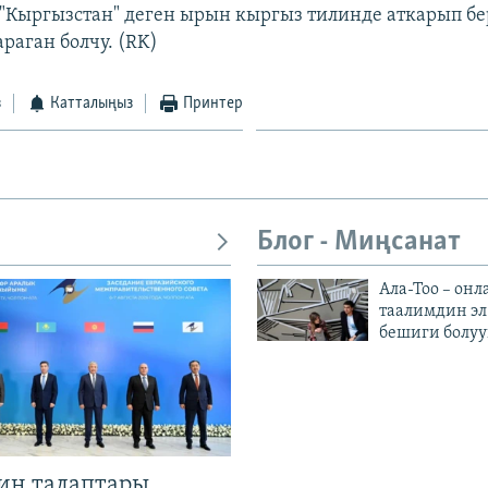
"Кыргызстан" деген ырын кыргыз тилинде аткарып бе
раган болчу. (RK)
з
Катталыңыз
Принтер
Блог - Миңсанат
Ала-Тоо – онл
таалимдин эл
бешиги болуу
ин талаптары