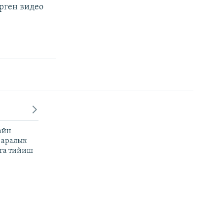
рген видео
айн
 аралык
га тийиш