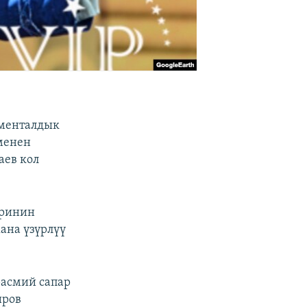
ументалдык
менен
аев кол
еринин
ана үзүрлүү
расмий сапар
иров