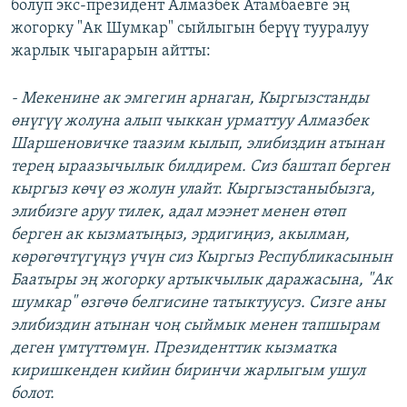
болуп экс-президент Алмазбек Атамбаевге эң
жогорку "Ак Шумкар" сыйлыгын берүү тууралуу
жарлык чыгарарын айтты:
- Мекенине ак эмгегин арнаган, Кыргызстанды
өнүгүү жолуна алып чыккан урматтуу Алмазбек
Шаршеновичке таазим кылып, элибиздин атынан
терең ыраазычылык билдирем. Сиз баштап берген
кыргыз көчү өз жолун улайт. Кыргызстаныбызга,
элибизге аруу тилек, адал мээнет менен өтөп
берген ак кызматыңыз, эрдигиңиз, акылман,
көрөгөчтүгүңүз үчүн сиз Кыргыз Республикасынын
Баатыры эң жогорку артыкчылык даражасына, "Ак
шумкар" өзгөчө белгисине татыктуусуз. Сизге аны
элибиздин атынан чоң сыймык менен тапшырам
деген үмтүттөмүн. Президенттик кызматка
киришкенден кийин биринчи жарлыгым ушул
болот.