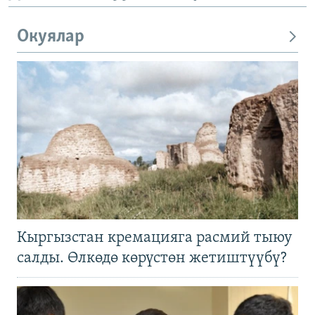
Окуялар
Кыргызстан кремацияга расмий тыюу
салды. Өлкөдө көрүстөн жетиштүүбү?