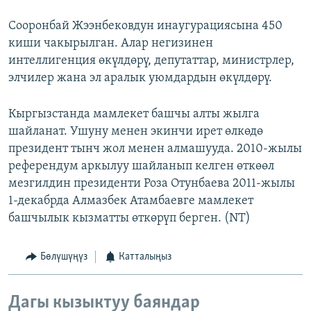
Сооронбай Жээнбековдун инаугурациясына 450
киши чакырылган. Алар негизинен
интеллигенция өкүлдөрү, депутаттар, министрлер,
элчилер жана эл аралык уюмдардын өкүлдөрү.
Кыргызстанда мамлекет башчы алты жылга
шайланат. Ушуну менен экинчи ирет өлкөдө
президент тынч жол менен алмашууда. 2010-жылы
референдум аркылуу шайланып келген өткөөл
мезгилдин президенти Роза Отунбаева 2011-жылы
1-декабрда Алмазбек Атамбаевге мамлекет
башчылык кызматты өткөрүп берген. (NT)
Бөлүшүңүз
Катталыңыз
Дагы кызыктуу баяндар