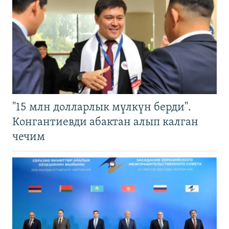
"15 млн долларлык мүлкүн берди".
Конгантиевди абактан алып калган
чечим