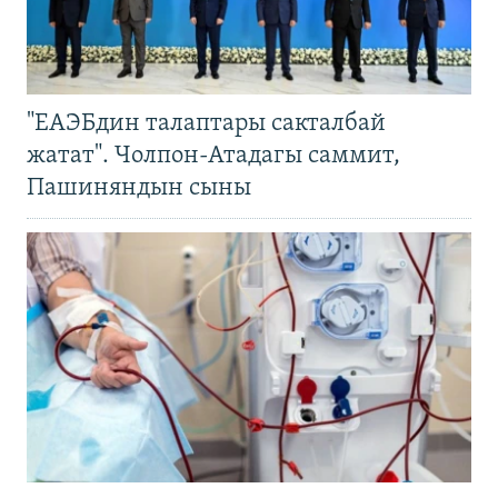
"ЕАЭБдин талаптары сакталбай
жатат". Чолпон-Атадагы саммит,
Пашиняндын сыны