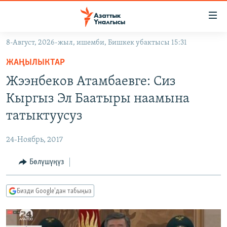
Линктер
Мазмунга
өтүңүз
8-Август, 2026-жыл, ишемби, Бишкек убактысы 15:31
Навигацияга
ЖАҢЫЛЫКТАР
өтүңүз
ЖАҢЫЛЫКТАР
КЫРГЫЗСТАН
Издөөгө
Жээнбеков Атамбаевге: Сиз
салыңыз
ДҮЙНӨ
КЫРГЫЗСТАН
Кыргыз Эл Баатыры наамына
УКРАИНА
САЯСАТ
ДҮЙНӨ
татыктуусуз
АТАЙЫН ИЛИКТӨӨ
ЭКОНОМИКА
БОРБОР АЗИЯ
24-Ноябрь, 2017
ТВ ПРОГРАММАЛАР
МАДАНИЯТ
Бөлүшүңүз
ПОДКАСТ
БҮГҮН АЗАТТЫКТА
ӨЗГӨЧӨ ПИКИР
ЭКСПЕРТТЕР ТАЛДАЙТ
Бизди Google'дан табыңыз
БИЗ ЖАНА ДҮЙНӨ
Русский
ДАНИСТЕ