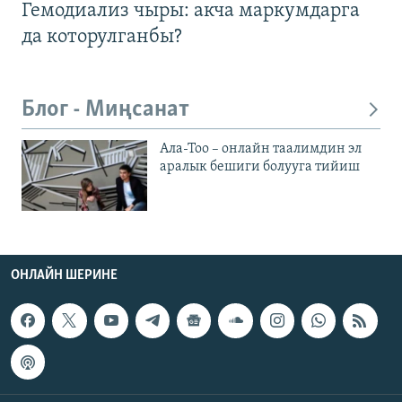
Гемодиализ чыры: акча маркумдарга
да которулганбы?
Блог - Миңсанат
Ала-Тоо – онлайн таалимдин эл
аралык бешиги болууга тийиш
ОНЛАЙН ШЕРИНЕ