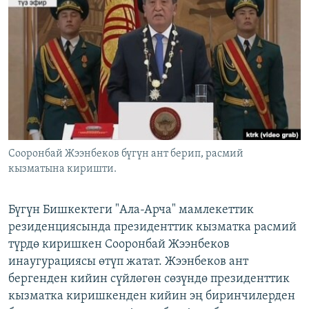
ОНЛАЙН ШЕРИНЕ
ЭЖЕ-СИҢДИЛЕР
АЗАТТЫК+
ЫҢГАЙСЫЗ СУРООЛОР
ЭЕ/АРнун бардык сайттары
Сооронбай Жээнбеков бүгүн ант берип, расмий
кызматына киришти.
Бүгүн Бишкектеги "Ала-Арча" мамлекеттик
резиденциясында президенттик кызматка расмий
түрдө киришкен Сооронбай Жээнбеков
инаугурациясы өтүп жатат. Жээнбеков ант
бергенден кийин сүйлөгөн сөзүндө президенттик
кызматка киришкенден кийин эң биринчилерден