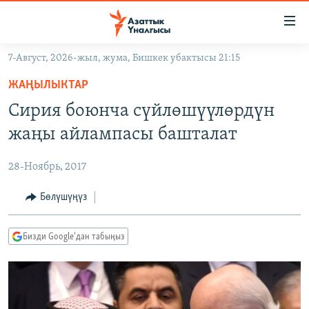
Линктер
Мазмунга
өтүңүз
7-Август, 2026-жыл, жума, Бишкек убактысы 21:15
Навигацияга
ЖАҢЫЛЫКТАР
өтүңүз
ЖАҢЫЛЫКТАР
КЫРГЫЗСТАН
Издөөгө
Сирия боюнча сүйлөшүүлөрдүн
салыңыз
ДҮЙНӨ
КЫРГЫЗСТАН
жаңы айлампасы башталат
УКРАИНА
САЯСАТ
ДҮЙНӨ
28-Ноябрь, 2017
АТАЙЫН ИЛИКТӨӨ
ЭКОНОМИКА
БОРБОР АЗИЯ
ТВ ПРОГРАММАЛАР
Бөлүшүңүз
МАДАНИЯТ
ПОДКАСТ
БҮГҮН АЗАТТЫКТА
Бизди Google'дан табыңыз
ӨЗГӨЧӨ ПИКИР
ЭКСПЕРТТЕР ТАЛДАЙТ
БИЗ ЖАНА ДҮЙНӨ
Русский
ДАНИСТЕ