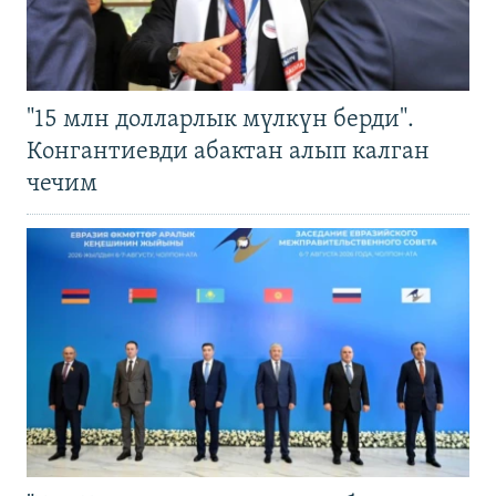
"15 млн долларлык мүлкүн берди".
Конгантиевди абактан алып калган
чечим