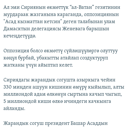
Ал эми Сириянын өкмөттүк “ал-Ватан” гезитинин
мурдараак жазганына караганда, оппозициянын
"Асад кызматтан кетсин" деген талабынан улам
Дамасктын делегациясы Женевага барышын
кечеңдетүүдө.
Оппозиция болсо өкмөттү сүйлөшүүлөргө олуттуу
көңүл бурбай, убакытты атайлап создуктуруп
жатканы үчүн айыптап келет.
Сириядагы жарандык согушта азыркыга чейин
330 миңден ашуун кишинин өмүрү кыйылып, алты
миллиондой адам өлкөнүн сыртына качып чыгып,
5 миллиондой киши өлкө ичиндеги качкынга
айланды.
Жарандык согуш президент Башар Асаддын