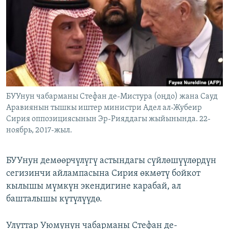
ОНЛАЙН ШЕРИНЕ
ЭЖЕ-СИҢДИЛЕР
АЗАТТЫК+
ЫҢГАЙСЫЗ СУРООЛОР
ЭЕ/АРнун бардык сайттары
БУУнун чабарманы Стефан де-Мистура (оңдо) жана Сауд
Аравиянын тышкы иштер министри Адел ал-Жубеир
Сирия оппозициясынын Эр-Рияддагы жыйынында. 22-
ноябрь, 2017-жыл.
БУУнун демөөрчүлүгү астындагы сүйлөшүүлөрдүн
сегизинчи айлампасына Сирия өкмөтү бойкот
кылышы мүмкүн экендигине карабай, ал
башталышы күтүлүүдө.
Улуттар Уюмунун чабарманы Стефан де-