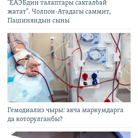
"ЕАЭБдин талаптары сакталбай
жатат". Чолпон-Атадагы саммит,
Пашиняндын сыны
Гемодиализ чыры: акча маркумдарга
да которулганбы?