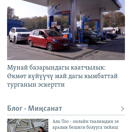
Мунай базарындагы каатчылык:
Өкмөт күйүүчү май дагы кымбаттай
турганын эскертти
Блог - Миңсанат
Ала-Тоо – онлайн таалимдин эл
аралык бешиги болууга тийиш