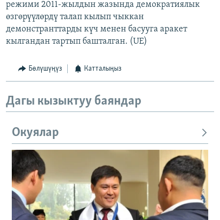
режими 2011-жылдын жазында демократиялык
өзгөрүүлөрдү талап кылып чыккан
демонстранттарды күч менен басууга аракет
кылгандан тартып башталган. (UE)
Бөлүшүңүз
Катталыңыз
Дагы кызыктуу баяндар
Окуялар