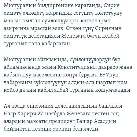
Мистуранын билдиргенине караганда, Сирия
өкмөтү өлкөдөгү жарандык согушту токтотууну
максат кылган сүйлөшүүлөргө катышарын
азырынча ырастай элек. Өткөн түнү Сириянын
өкмөттүк делегациясы Женевага бүгүн келбей
турганын гана кабарлаган.
Мистуранын айтымында, сүйлөшүүлөрдүн бул
айлампасында жаңы Конституцияны даярдоо жана
кабыл алуу маселесине көңүл бурулат. БУУнун
чабарманы сүйлөшүүнүн алдын-ала шартын ким
койсо да аны кабыл албай турганын кошумчалады.
Ал арада оппозиция делегациясынын башчысы
Наср Харири 27-ноябрда Женевага келген соң
алардын максаты президент Башар Асаддын
бийликтен кетиши экенин белгиледи.