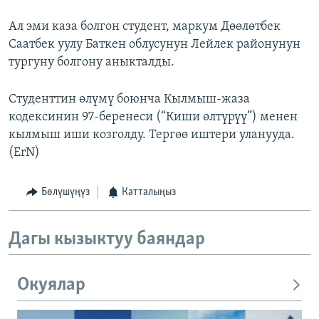
Ал эми каза болгон студент, маркум Дөөлөтбек
Саатбек уулу Баткен облусунун Лейлек районунун
тургуну болгону аныкталды.
Студенттин өлүмү боюнча Кылмыш-жаза
кодексинин 97-беренеси (“Киши өлтүрүү”) менен
кылмыш иши козголду. Тергөө иштери уланууда.
(ErN)
Бөлүшүңүз
Катталыңыз
Дагы кызыктуу баяндар
Окуялар