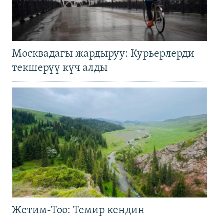
Москвадагы жардыруу: Курьерлерди
текшерүү күч алды
Жетим-Тоо: Темир кендин