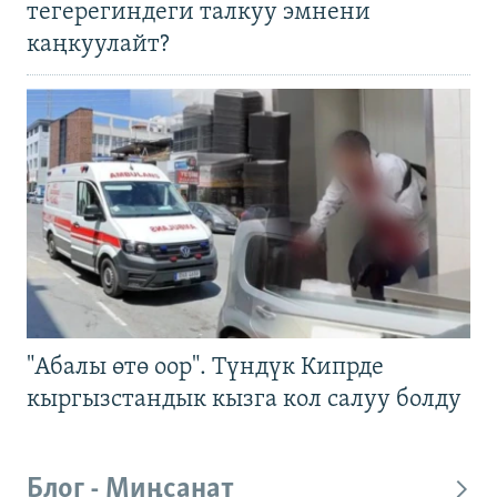
тегерегиндеги талкуу эмнени
каңкуулайт?
"Абалы өтө оор". Түндүк Кипрде
кыргызстандык кызга кол салуу болду
Блог - Миңсанат