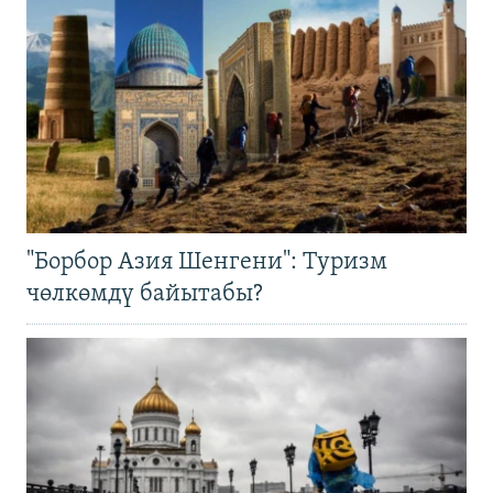
"Борбор Азия Шенгени": Туризм
чөлкөмдү байытабы?