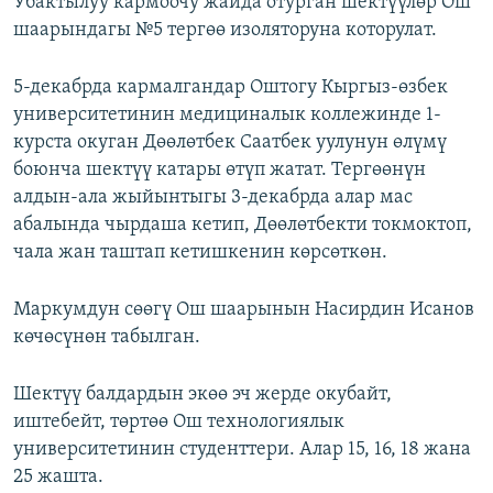
Убактылуу кармоочу жайда отурган шектүүлөр Ош
шаарындагы №5 тергөө изоляторуна которулат.
5-декабрда кармалгандар Оштогу Кыргыз-өзбек
университетинин медициналык коллежинде 1-
курста окуган Дөөлөтбек Саатбек уулунун өлүмү
боюнча шектүү катары өтүп жатат. Тергөөнүн
алдын-ала жыйынтыгы 3-декабрда алар мас
абалында чырдаша кетип, Дөөлөтбекти токмоктоп,
чала жан таштап кетишкенин көрсөткөн.
Маркумдун сөөгү Ош шаарынын Насирдин Исанов
көчөсүнөн табылган.
Шектүү балдардын экөө эч жерде окубайт,
иштебейт, төртөө Ош технологиялык
университетинин студенттери. Алар 15, 16, 18 жана
25 жашта.