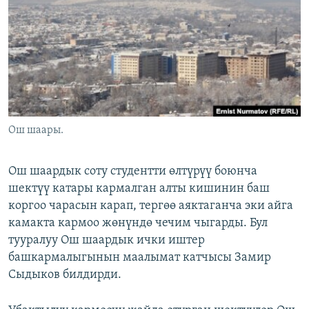
ОНЛАЙН ШЕРИНЕ
ЭЖЕ-СИҢДИЛЕР
АЗАТТЫК+
ЫҢГАЙСЫЗ СУРООЛОР
ЭЕ/АРнун бардык сайттары
Ош шаары.
Ош шаардык соту студентти өлтүрүү боюнча
шектүү катары кармалган алты кишинин баш
коргоо чарасын карап, тергөө аяктаганча эки айга
камакта кармоо жөнүндө чечим чыгарды. Бул
тууралуу Ош шаардык ички иштер
башкармалыгынын маалымат катчысы Замир
Сыдыков билдирди.