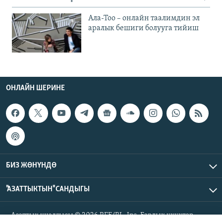
Ала-Тоо – онлайн таалимдин эл
аралык бешиги болууга тийиш
ОНЛАЙН ШЕРИНЕ
БИЗ ЖӨНҮНДӨ
"АЗАТТЫКТЫН" САНДЫГЫ
Азаттык үналгысы © 2026 RFE/RL, Inc. Бардык укуктар