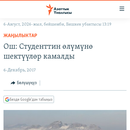
Линктер
Мазмунга
өтүңүз
6-Август, 2026-жыл, бейшемби, Бишкек убактысы 13:19
Навигацияга
ЖАҢЫЛЫКТАР
өтүңүз
ЖАҢЫЛЫКТАР
КЫРГЫЗСТАН
Издөөгө
Ош: Студенттин өлүмүнө
салыңыз
ДҮЙНӨ
КЫРГЫЗСТАН
шектүүлөр камалды
УКРАИНА
САЯСАТ
ДҮЙНӨ
6-Декабрь, 2017
АТАЙЫН ИЛИКТӨӨ
ЭКОНОМИКА
БОРБОР АЗИЯ
ТВ ПРОГРАММАЛАР
Бөлүшүңүз
МАДАНИЯТ
ПОДКАСТ
БҮГҮН АЗАТТЫКТА
Бизди Google'дан табыңыз
ӨЗГӨЧӨ ПИКИР
ЭКСПЕРТТЕР ТАЛДАЙТ
БИЗ ЖАНА ДҮЙНӨ
Русский
ДАНИСТЕ