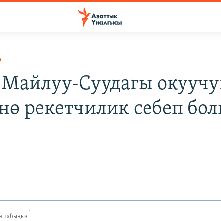
Р
Майлуу-Суудагы окууч
нө рекетчилик себеп бол
з
ан табыңыз