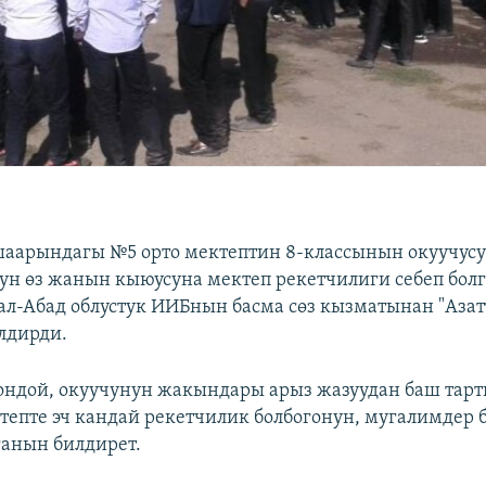
аарындагы №5 орто мектептин 8-классынын окуучус
ун өз жанын кыюусуна мектеп рекетчилиги себеп болго
ал-Абад облустук ИИБнын басма сөз кызматынан "Азат
лдирди.
ондой, окуучунун жакындары арыз жазуудан баш тар
епте эч кандай рекетчилик болбогонун, мугалимдер 
ганын билдирет.