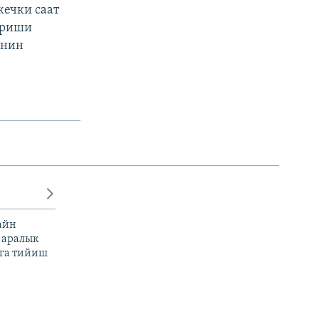
кечки саат
ириши
енин
айн
 аралык
га тийиш