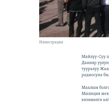
Иллюстрация
Майлуу-Суу ш
Данияр уулун
тууралуу Жал
радиосуна би
Маалым болг
Милиция мект
көзөмөлгө ал