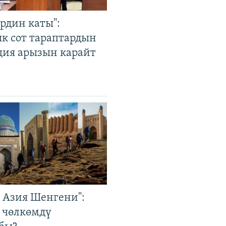
рдин каты":
к сот тараптардын
ция арызын карайт
р Азия Шенгени":
 чөлкөмдү