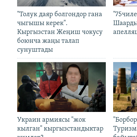
"Толук даяр болгондор гана
"75чиле
чыгышы керек".
Шаарды
Кыргызстан Жеңиш чокусу
апелля
боюнча жаңы талап
сунуштады
Украин армиясы "жок
"Борбо
кылган" кыргызстандыктар
Туризм