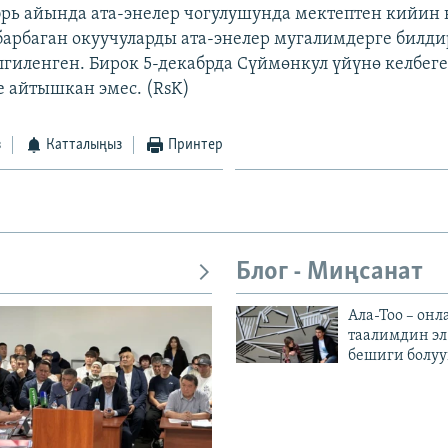
рь айында ата-энелер чогулушунда мектептен кийин 
барбаган окуучуларды ата-энелер мугалимдерге билд
лгиленген. Бирок 5-декабрда Сүймөнкул үйүнө келбег
 айтышкан эмес. (RsK)
з
Катталыңыз
Принтер
Блог - Миңсанат
Ала-Тоо – онл
таалимдин эл
бешиги болуу