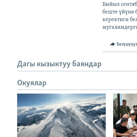
Быйыл сентяб
беште үйүнө 
керектиги бе
мугалимдерге
Бөлүшүңү
Дагы кызыктуу баяндар
Окуялар