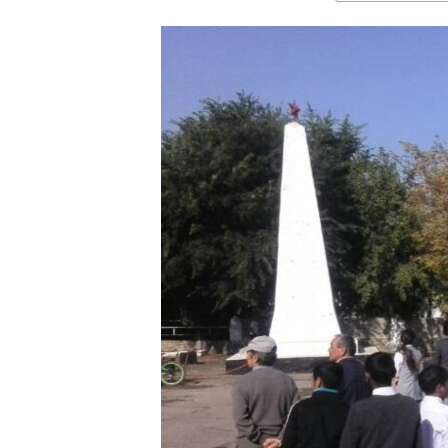
ЭЖЕ-СИҢДИЛЕР
АЗАТТЫК+
ЫҢГАЙСЫЗ СУРООЛОР