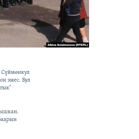
у Сүймөнкул
н эмес. Бул
тык"
тышкан.
баарын