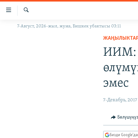
Линктер
Мазмунга
өтүңүз
Издөө
7-Август, 2026-жыл, жума, Бишкек убактысы 03:11
ЖАҢЫЛЫКТАР
Навигацияга
өтүңүз
ЖАҢЫЛЫКТА
КЫРГЫЗСТАН
Издөөгө
ИИМ: 
ДҮЙНӨ
КЫРГЫЗСТАН
салыңыз
УКРАИНА
САЯСАТ
ДҮЙНӨ
өлүмү
АТАЙЫН ИЛИКТӨӨ
ЭКОНОМИКА
БОРБОР АЗИЯ
эмес
ТВ ПРОГРАММАЛАР
МАДАНИЯТ
ПОДКАСТ
БҮГҮН АЗАТТЫКТА
7-Декабрь, 2017
ӨЗГӨЧӨ ПИКИР
ЭКСПЕРТТЕР ТАЛДАЙТ
БИЗ ЖАНА ДҮЙНӨ
Бөлүшүңү
ДАНИСТЕ
Бизди Google'д