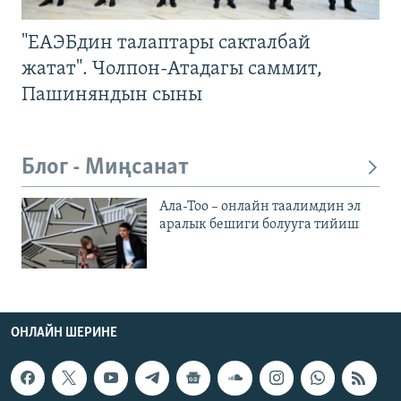
"ЕАЭБдин талаптары сакталбай
жатат". Чолпон-Атадагы саммит,
Пашиняндын сыны
Блог - Миңсанат
Ала-Тоо – онлайн таалимдин эл
аралык бешиги болууга тийиш
ОНЛАЙН ШЕРИНЕ