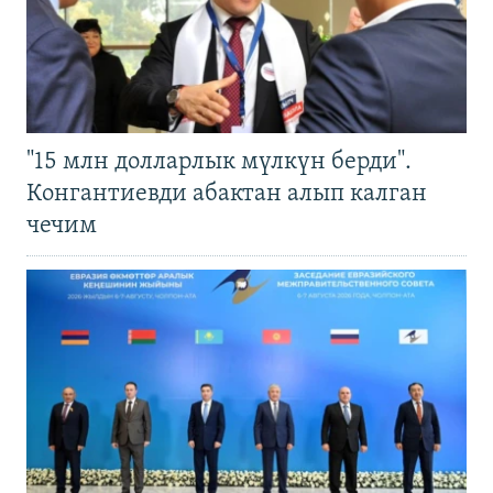
"15 млн долларлык мүлкүн берди".
Конгантиевди абактан алып калган
чечим