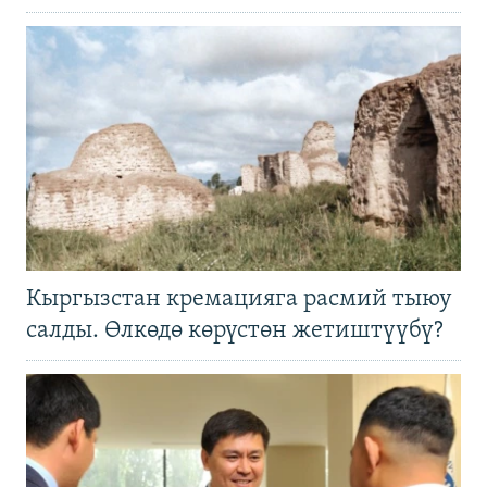
Кыргызстан кремацияга расмий тыюу
салды. Өлкөдө көрүстөн жетиштүүбү?