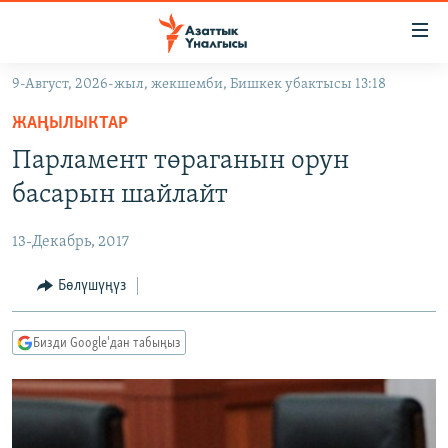
Линктер
Мазмунга
өтүңүз
9-Август, 2026-жыл, жекшемби, Бишкек убактысы 13:18
Навигацияга
ЖАҢЫЛЫКТАР
өтүңүз
ЖАҢЫЛЫКТАР
КЫРГЫЗСТАН
Издөөгө
Парламент төраганын орун
салыңыз
ДҮЙНӨ
КЫРГЫЗСТАН
басарын шайлайт
УКРАИНА
САЯСАТ
ДҮЙНӨ
13-Декабрь, 2017
АТАЙЫН ИЛИКТӨӨ
ЭКОНОМИКА
БОРБОР АЗИЯ
ТВ ПРОГРАММАЛАР
Бөлүшүңүз
МАДАНИЯТ
ПОДКАСТ
БҮГҮН АЗАТТЫКТА
Бизди Google'дан табыңыз
ӨЗГӨЧӨ ПИКИР
ЭКСПЕРТТЕР ТАЛДАЙТ
БИЗ ЖАНА ДҮЙНӨ
Русский
ДАНИСТЕ