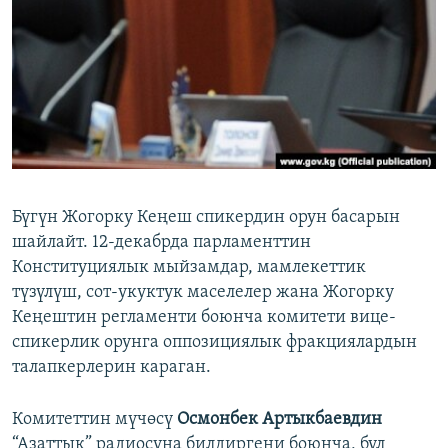
ОНЛАЙН ШЕРИНЕ
ЭЖЕ-СИҢДИЛЕР
АЗАТТЫК+
ЫҢГАЙСЫЗ СУРООЛОР
ЭЕ/АРнун бардык сайттары
Бүгүн Жогорку Кеңеш спикердин орун басарын
шайлайт. 12-декабрда парламенттин
Конституциялык мыйзамдар, мамлекеттик
түзүлүш, сот-укуктук маселелер жана Жогорку
Кеңештин регламенти боюнча комитети вице-
спикерлик орунга оппозициялык фракциялардын
талапкерлерин караган.
Комитеттин мүчөсү
Осмонбек Артыкбаевдин
“Азаттык” радиосуна билдиргени боюнча, бул