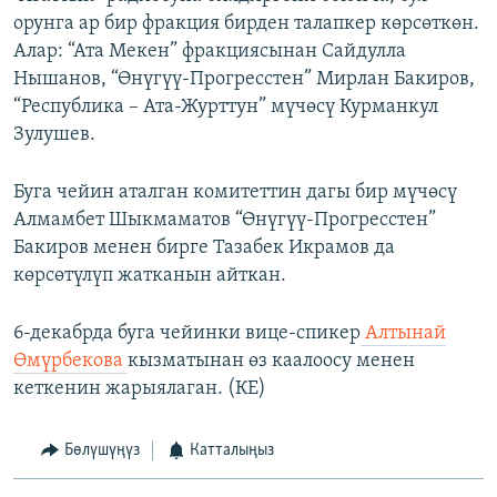
орунга ар бир фракция бирден талапкер көрсөткөн.
Алар: “Ата Мекен” фракциясынан Сайдулла
Нышанов, “Өнүгүү-Прогресстен” Мирлан Бакиров,
“Республика – Ата-Журттун” мүчөсү Курманкул
Зулушев.
Буга чейин аталган комитеттин дагы бир мүчөсү
Алмамбет Шыкмаматов “Өнүгүү-Прогресстен”
Бакиров менен бирге Тазабек Икрамов да
көрсөтүлүп жатканын айткан.
6-декабрда буга чейинки вице-спикер
Алтынай
Өмүрбекова
кызматынан өз каалоосу менен
кеткенин жарыялаган. (КЕ)
Бөлүшүңүз
Катталыңыз