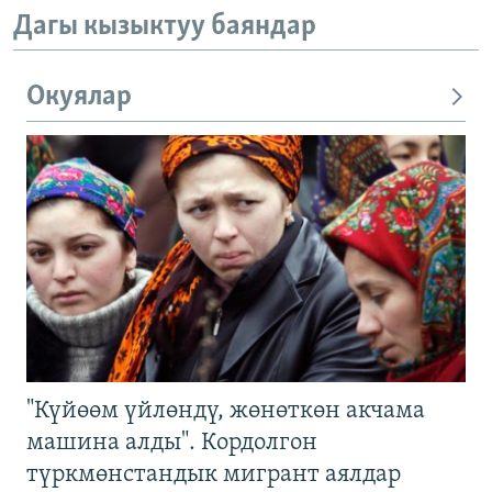
Дагы кызыктуу баяндар
Окуялар
"Күйөөм үйлөндү, жөнөткөн акчама
машина алды". Кордолгон
түркмөнстандык мигрант аялдар