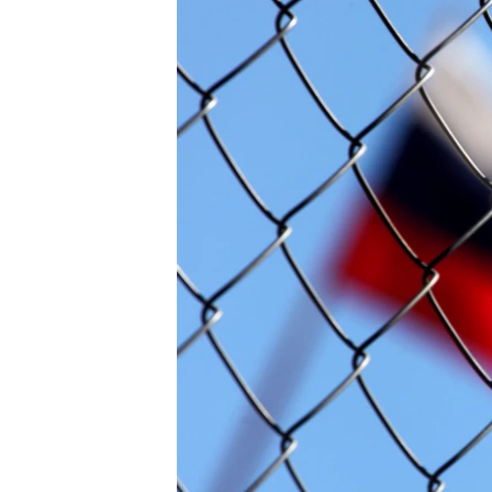
ЭЖЕ-СИҢДИЛЕР
АЗАТТЫК+
ЫҢГАЙСЫЗ СУРООЛОР