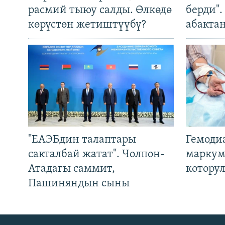
расмий тыюу салды. Өлкөдө
берди"
көрүстөн жетиштүүбү?
абакта
"ЕАЭБдин талаптары
Гемоди
сакталбай жатат". Чолпон-
маркум
Атадагы саммит,
котору
Пашиняндын сыны