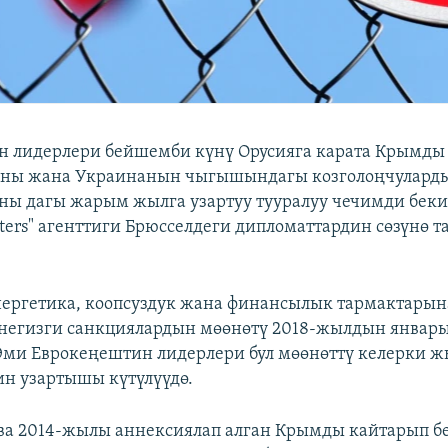
н лидерлери бейшемби күнү Орусияга карата Крымды
аны жана Украинанын чыгышындагы козголоңчуларды
ны дагы жарым жылга узартуу тууралуу чечимди бекит
uters" агенттиги Брюсселдеги дипломаттардин сөзүнө 
ергетика, коопсуздук жана финансылык тармактарын
негизги санкциялардын мөөнөтү 2018-жылдын январ
 Эми Еврокеңештин лидерлери бул мөөнөттү келерки 
ин узартышы күтүлүүдө.
ва 2014-жылы аннексиялап алган Крымды кайтарып б