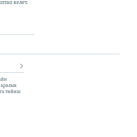
птап келет.
айн
 аралык
га тийиш