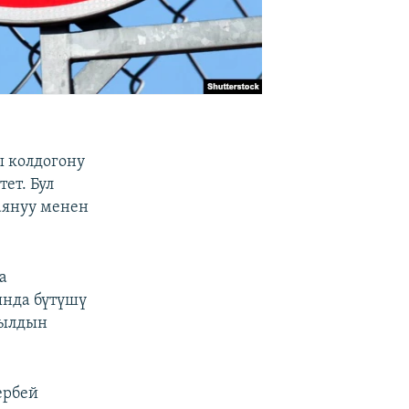
 колдогону
ет. Бул
таянуу менен
а
ында бүтүшү
жылдын
ербей