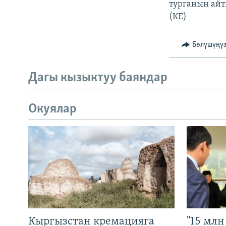
турганын айт
(КЕ)
Бөлүшүңү
Дагы кызыктуу баяндар
Окуялар
Кыргызстан кремацияга
"15 мл