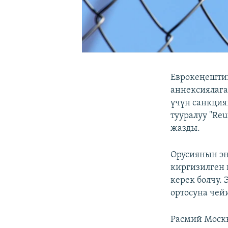
Еврокеңешти
аннексиялаг
үчүн санкция
тууралуу "Re
жазды.
Орусиянын эн
киргизилген 
керек болчу.
ортосуна чей
Расмий Моск