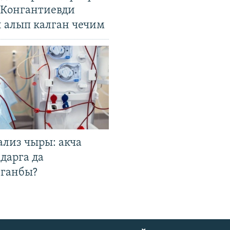
. Конгантиевди
н алып калган чечим
ализ чыры: акча
дарга да
лганбы?