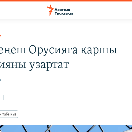
Р
еңеш Орусияга каршы
ияны узартат
7
з
ан табыңыз