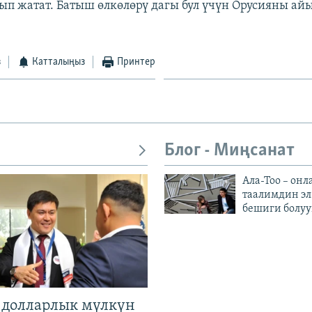
ып жатат. Батыш өлкөлөрү дагы бул үчүн Орусияны айы
з
Катталыңыз
Принтер
Блог - Миңсанат
Ала-Тоо – онл
таалимдин эл
бешиги болуу
н долларлык мүлкүн