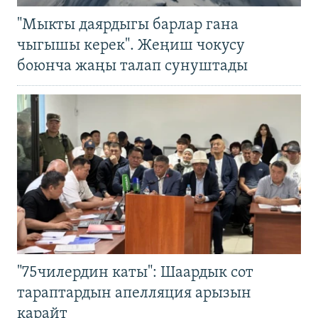
"Мыкты даярдыгы барлар гана
чыгышы керек". Жеңиш чокусу
боюнча жаңы талап сунуштады
"75чилердин каты": Шаардык сот
тараптардын апелляция арызын
карайт