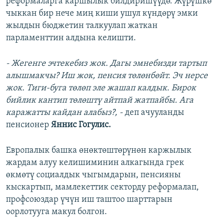
реформаларга каршылык билдиришүүдө. Жүрүшкө
чыккан бир нече миң киши ушул күндөрү эмки
жылдын бюджетин талкуулап жаткан
парламенттин алдына келишти.
- Жегенге эчтекебиз жок. Дагы эмнебизди тартып
алышмакчы? Иш жок, пенсия төлөнбөйт. Эч нерсе
жок. Тиги-буга төлөп эле жашап калдык. Бирок
бийлик кантип төлөштү айтпай жатпайбы. Ага
каражатты кайдан алабыз?, -
деп ачууланды
пенсионер
Яннис Гогулис.
Европалык башка өнөктөштөрүнөн каржылык
жардам алуу келишиминин алкагында грек
өкмөтү социалдык чыгымдарын, пенсияны
кыскартып, мамлекеттик секторду реформалап,
профсоюздар үчүн иш таштоо шарттарын
оорлотууга макул болгон.