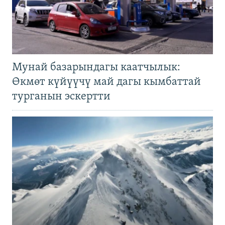
Мунай базарындагы каатчылык:
Өкмөт күйүүчү май дагы кымбаттай
турганын эскертти