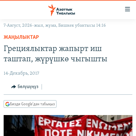
Линктер
Мазмунга
өтүңүз
7-Август, 2026-жыл, жума, Бишкек убактысы 14:16
Навигацияга
ЖАҢЫЛЫКТАР
өтүңүз
ЖАҢЫЛЫКТАР
КЫРГЫЗСТАН
Издөөгө
Грециялыктар жапырт иш
салыңыз
ДҮЙНӨ
КЫРГЫЗСТАН
таштап, жүрүшкө чыгышты
УКРАИНА
САЯСАТ
ДҮЙНӨ
14-Декабрь, 2017
АТАЙЫН ИЛИКТӨӨ
ЭКОНОМИКА
БОРБОР АЗИЯ
ТВ ПРОГРАММАЛАР
Бөлүшүңүз
МАДАНИЯТ
ПОДКАСТ
БҮГҮН АЗАТТЫКТА
Бизди Google'дан табыңыз
ӨЗГӨЧӨ ПИКИР
ЭКСПЕРТТЕР ТАЛДАЙТ
БИЗ ЖАНА ДҮЙНӨ
Русский
ДАНИСТЕ