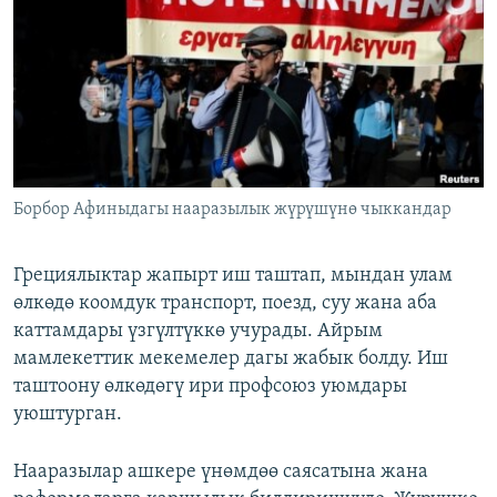
ОНЛАЙН ШЕРИНЕ
ЭЖЕ-СИҢДИЛЕР
АЗАТТЫК+
ЫҢГАЙСЫЗ СУРООЛОР
ЭЕ/АРнун бардык сайттары
Борбор Афиныдагы нааразылык жүрүшүнө чыккандар
Грециялыктар жапырт иш таштап, мындан улам
өлкөдө коомдук транспорт, поезд, суу жана аба
каттамдары үзгүлтүккө учурады. Айрым
мамлекеттик мекемелер дагы жабык болду. Иш
таштоону өлкөдөгү ири профсоюз уюмдары
уюштурган.
Нааразылар ашкере үнөмдөө саясатына жана