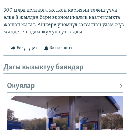
300 млрд долларга жеткен карызын төлөш үчүн
өлкө 8 жылдан бери экономикалык каатчылыкта
жашап жатат. Ашкере үнөмчүл саясаттан улам жүз
миңдеген адам жумушсуз калды.
Бөлүшүңүз
Катталыңыз
Дагы кызыктуу баяндар
Окуялар