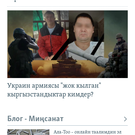
Украин армиясы "жок кылган"
кыргызстандыктар кимдер?
Блог - Миңсанат
Ала-Тоо – онлайн таалимдин эл