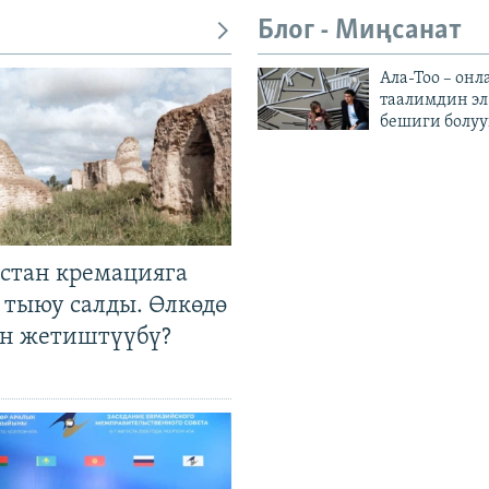
Блог - Миңсанат
Ала-Тоо – онл
таалимдин эл
бешиги болуу
стан кремацияга
 тыюу салды. Өлкөдө
өн жетиштүүбү?