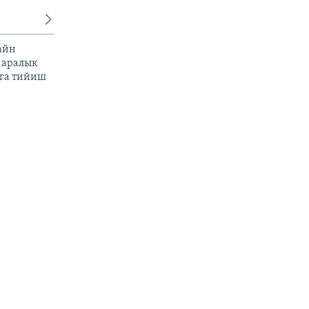
айн
 аралык
га тийиш