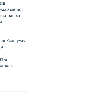
дын
улар менен
н таанышып
лиги
ак Үсөн уулу
и.
LTD»
еканалы