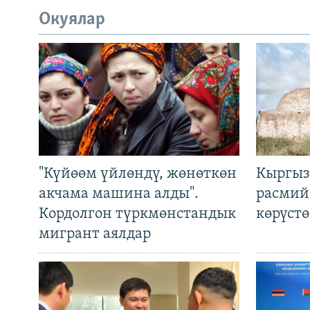
Окуялар
"Күйөөм үйлөндү, жөнөткөн
Кыргыз
акчама машина алды".
расмий
Кордолгон түркмөнстандык
көрүст
мигрант аялдар