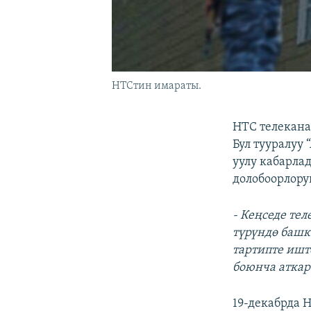
НТСтин имараты.
НТС телекан
Бул тууралуу
уулу кабарл
долобоорлору
- Кеңседе те
түрүндө башк
тартипте ишт
боюнча аткар
19-декабрда 