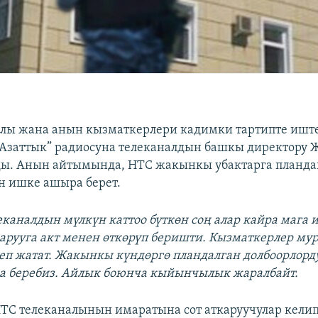
алы жана анын кызматкерлери кадимки тартипте ишт
 “Азаттык” радиосуна телеканалдын башкы директору 
ады. Анын айтымында, НТС жакынкы убактарга планд
н ишке ашыра берет.
леканалдын мүлкүн каттоо бүткөн соң алар кайра мага
арууга акт менен өткөрүп беришти. Кызматкерлер му
еп жатат. Жакынкы күндөргө пландалган долбоорлорд
а беребиз. Айлык боюнча кыйынчылык жаралбайт.
НТС телеканалынын имаратына сот аткаруучулар келип