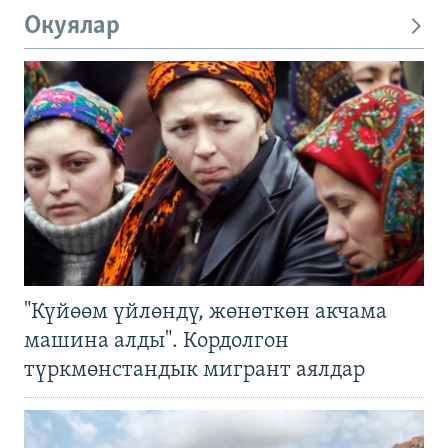
Окуялар
"Күйөөм үйлөндү, жөнөткөн акчама
машина алды". Кордолгон
түркмөнстандык мигрант аялдар