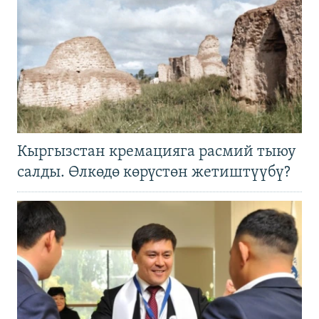
Кыргызстан кремацияга расмий тыюу
салды. Өлкөдө көрүстөн жетиштүүбү?