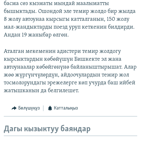
басма сөз кызматы мындай маалыматты
бышыктады. Ошондой эле темир жолдо бир жылда
8 жолу автоунаа кырсыгы катталганын, 150 жолу
мал-жандыктарды поезд уруп кеткенин билдирди.
Андан 19 жаныбар өлгөн.
Аталган мекеменин адистери темир жолдогу
кырсыктардын көбөйүшүн Бишкекте эл жана
автоунаалар көбөйгөнүнө байланыштырышат. Алар
жөө жүргүнчүлөрдүн, айдоочулардын темир жол
тосмолорундагы эрежелерге көп учурда баш ийбей
жатышканын да белгилешет.
Бөлүшүңүз
Катталыңыз
Дагы кызыктуу баяндар