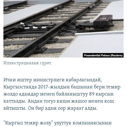
ОНЛАЙН ШЕРИНЕ
ЭЖЕ-СИҢДИЛЕР
АЗАТТЫК+
ЫҢГАЙСЫЗ СУРООЛОР
ЭЕ/АРнун бардык сайттары
Иллюстрациялык сүрөт.
Ички иштер министрлиги кабарлагандай,
Кыргызстанда 2017-жылдын башынан бери темир
жолдо адамдар менен байланыштуу 89 кырсык
катталды. Андан тогуз киши жашоо менен кош
айтышты. Он бир адам оор жараат алды.
"Кыргыз темир жолу" улуттук компаниясынын