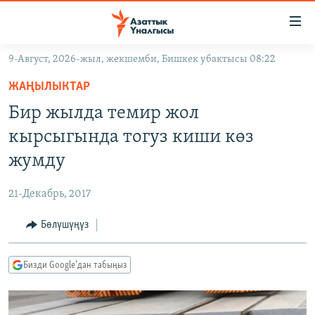
Линктер
Мазмунга
өтүңүз
9-Август, 2026-жыл, жекшемби, Бишкек убактысы 08:22
Навигацияга
ЖАҢЫЛЫКТАР
өтүңүз
ЖАҢЫЛЫКТАР
КЫРГЫЗСТАН
Издөөгө
Бир жылда темир жол
салыңыз
ДҮЙНӨ
КЫРГЫЗСТАН
кырсыгында тогуз киши көз
УКРАИНА
САЯСАТ
ДҮЙНӨ
жумду
АТАЙЫН ИЛИКТӨӨ
ЭКОНОМИКА
БОРБОР АЗИЯ
21-Декабрь, 2017
ТВ ПРОГРАММАЛАР
МАДАНИЯТ
Бөлүшүңүз
ПОДКАСТ
БҮГҮН АЗАТТЫКТА
ӨЗГӨЧӨ ПИКИР
ЭКСПЕРТТЕР ТАЛДАЙТ
Бизди Google'дан табыңыз
БИЗ ЖАНА ДҮЙНӨ
Русский
ДАНИСТЕ