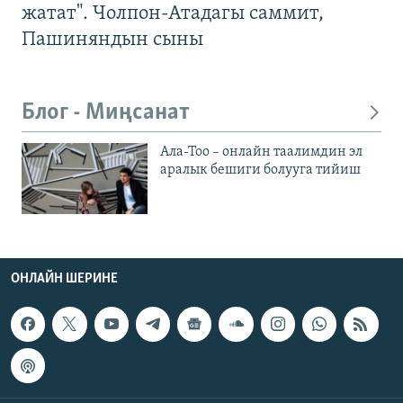
жатат". Чолпон-Атадагы саммит,
Пашиняндын сыны
Блог - Миңсанат
Ала-Тоо – онлайн таалимдин эл
аралык бешиги болууга тийиш
ОНЛАЙН ШЕРИНЕ