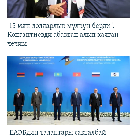
"15 млн долларлык мүлкүн берди".
Конгантиевди абактан алып калган
чечим
"ЕАЭБдин талаптары сакталбай