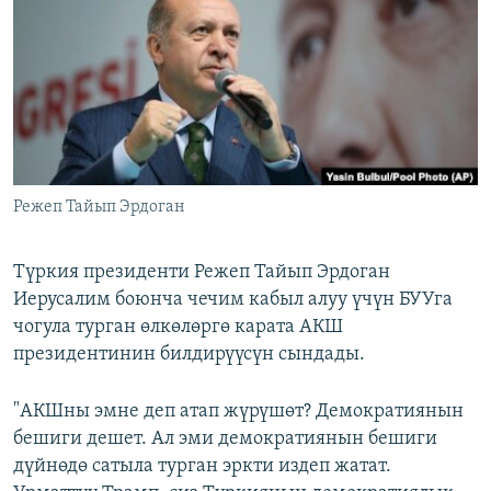
ОНЛАЙН ШЕРИНЕ
ЭЖЕ-СИҢДИЛЕР
АЗАТТЫК+
ЫҢГАЙСЫЗ СУРООЛОР
ЭЕ/АРнун бардык сайттары
Режеп Тайып Эрдоган
Түркия президенти Режеп Тайып Эрдоган
Иерусалим боюнча чечим кабыл алуу үчүн БУУга
чогула турган өлкөлөргө карата АКШ
президентинин билдирүүсүн сындады.
"АКШны эмне деп атап жүрүшөт? Демократиянын
бешиги дешет. Ал эми демократиянын бешиги
дүйнөдө сатыла турган эркти издеп жатат.