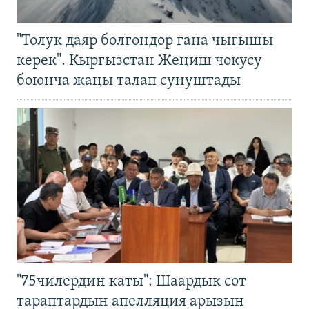
"Толук даяр болгондор гана чыгышы
керек". Кыргызстан Жеңиш чокусу
боюнча жаңы талап сунуштады
"75чилердин каты": Шаардык сот
тараптардын апелляция арызын