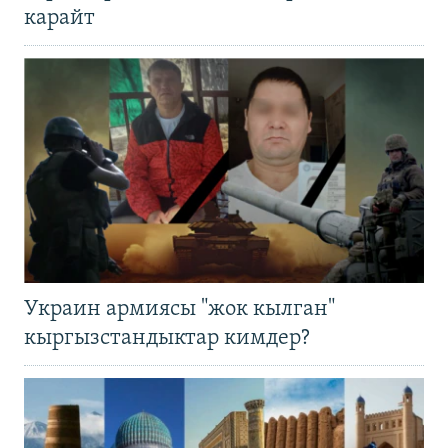
карайт
Украин армиясы "жок кылган"
кыргызстандыктар кимдер?