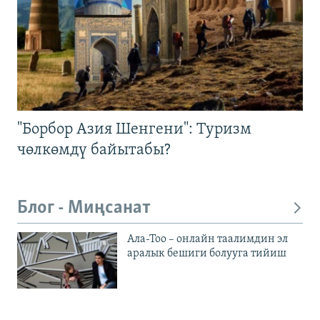
"Борбор Азия Шенгени": Туризм
чөлкөмдү байытабы?
Блог - Миңсанат
Ала-Тоо – онлайн таалимдин эл
аралык бешиги болууга тийиш