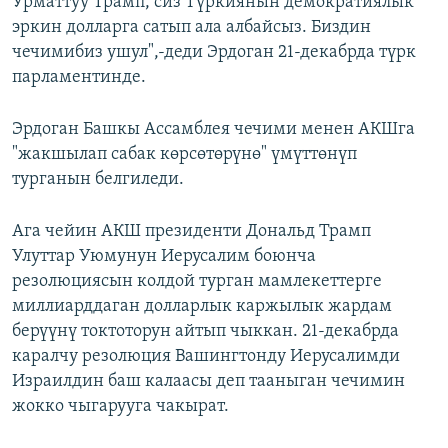
Урматтуу Трамп, сиз Түркиянын демократиялык
эркин долларга сатып ала албайсыз. Биздин
чечимибиз ушул",-деди Эрдоган 21-декабрда түрк
парламентинде.
Эрдоган Башкы Ассамблея чечими менен АКШга
"жакшылап сабак көрсөтөрүнө" үмүттөнүп
турганын белгиледи.
Ага чейин АКШ президенти Дональд Трамп
Улуттар Уюмунун Иерусалим боюнча
резолюциясын колдой турган мамлекеттерге
миллиарддаган долларлык каржылык жардам
берүүнү токтоторун айтып чыккан. 21-декабрда
каралчу резолюция Вашингтонду Иерусалимди
Израилдин баш калаасы деп тааныган чечимин
жокко чыгарууга чакырат.