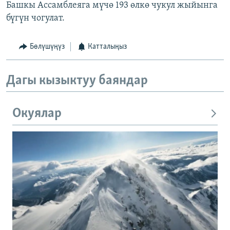
Башкы Ассамблеяга мүчө 193 өлкө чукул жыйынга
бүгүн чогулат.
Бөлүшүңүз
Катталыңыз
Дагы кызыктуу баяндар
Окуялар