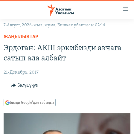
Линктер
Мазмунга
өтүңүз
7-Август, 2026-жыл, жума, Бишкек убактысы 02:14
Навигацияга
ЖАҢЫЛЫКТАР
өтүңүз
ЖАҢЫЛЫКТАР
КЫРГЫЗСТАН
Издөөгө
Эрдоган: АКШ эркибизди акчага
салыңыз
ДҮЙНӨ
КЫРГЫЗСТАН
сатып ала албайт
УКРАИНА
САЯСАТ
ДҮЙНӨ
21-Декабрь, 2017
АТАЙЫН ИЛИКТӨӨ
ЭКОНОМИКА
БОРБОР АЗИЯ
ТВ ПРОГРАММАЛАР
Бөлүшүңүз
МАДАНИЯТ
ПОДКАСТ
БҮГҮН АЗАТТЫКТА
Бизди Google'дан табыңыз
ӨЗГӨЧӨ ПИКИР
ЭКСПЕРТТЕР ТАЛДАЙТ
БИЗ ЖАНА ДҮЙНӨ
Русский
ДАНИСТЕ