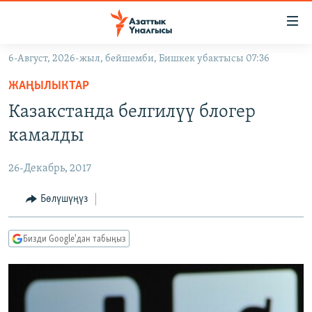
Линктер
Мазмунга
өтүңүз
6-Август, 2026-жыл, бейшемби, Бишкек убактысы 07:36
Навигацияга
ЖАҢЫЛЫКТАР
өтүңүз
ЖАҢЫЛЫКТАР
КЫРГЫЗСТАН
Издөөгө
Казакстанда белгилүү блогер
салыңыз
ДҮЙНӨ
КЫРГЫЗСТАН
камалды
УКРАИНА
САЯСАТ
ДҮЙНӨ
26-Декабрь, 2017
АТАЙЫН ИЛИКТӨӨ
ЭКОНОМИКА
БОРБОР АЗИЯ
ТВ ПРОГРАММАЛАР
Бөлүшүңүз
МАДАНИЯТ
ПОДКАСТ
БҮГҮН АЗАТТЫКТА
Бизди Google'дан табыңыз
ӨЗГӨЧӨ ПИКИР
ЭКСПЕРТТЕР ТАЛДАЙТ
БИЗ ЖАНА ДҮЙНӨ
Русский
ДАНИСТЕ