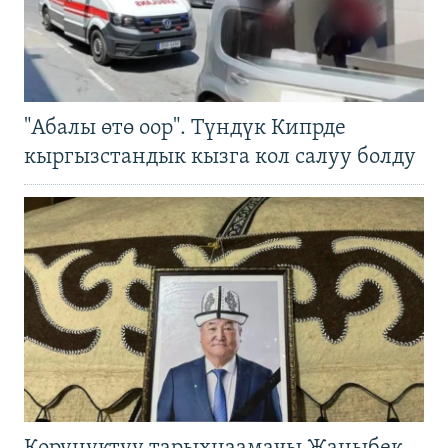
"Абалы өтө оор". Түндүк Кипрде
кыргызстандык кызга кол салуу болду