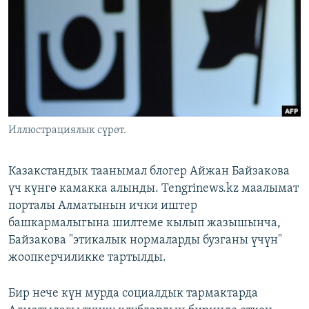
ОНЛАЙН ШЕРИНЕ
ЭЖЕ-СИҢДИЛЕР
АЗАТТЫК+
ЫҢГАЙСЫЗ СУРООЛОР
ЭЕ/АРнун бардык сайттары
Иллюстрациялык сүрөт.
Казакстандык таанымал блогер Айжан Байзакова
үч күнгө камакка алынды. Tengrinews.kz маалымат
порталы Алматынын ички иштер
башкармалыгына шилтеме кылып жазышынча,
Байзакова "этикалык нормаларды бузганы үчүн"
жоопкерчиликке тартылды.
Бир нече күн мурда социалдык тармактарда