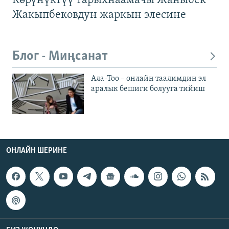
Көрүнүктүү тарыхнаамачы Жаныбек
Жакыпбековдун жаркын элесине
Блог - Миңсанат
Ала-Тоо – онлайн таалимдин эл
аралык бешиги болууга тийиш
ОНЛАЙН ШЕРИНЕ