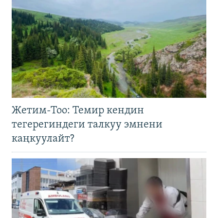
Жетим-Тоо: Темир кендин
тегерегиндеги талкуу эмнени
каңкуулайт?