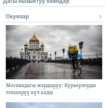
Дагы кызыктуу баяндар
Окуялар
Москвадагы жардыруу: Курьерлерди
текшерүү күч алды