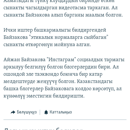
Алматыдагы түнкү клубдардын биринде өткөн
сынакты чагылдырган видеотасма таркаган. Ал
сынакты Байзакова алып барганы маалым болгон.
Ички иштер башкармалыгы билдиргендей
Байзакова "этикалык нормаларга сыйбаган"
сынакты өткөргөнүн мойнуна алган.
Айжан Байзакова "Инстаграм" социалдык тармагы
аркылуу белгилүү болгон блогерлердин бири. Ал
ошондой эле таэквондо боюнча бир катар
мелдештерде жеңүүчү болгон. Казакстандагы
башка блогерлер Байзаковага колдоо көрсөтүп, ал
күнөөлүү эместигин билдиришти.
Бөлүшүңүз
Катталыңыз