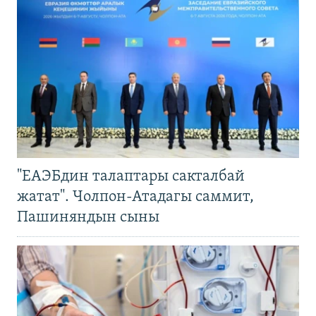
"ЕАЭБдин талаптары сакталбай
жатат". Чолпон-Атадагы саммит,
Пашиняндын сыны