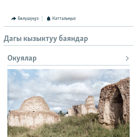
Бөлүшүңүз
Катталыңыз
Дагы кызыктуу баяндар
Окуялар