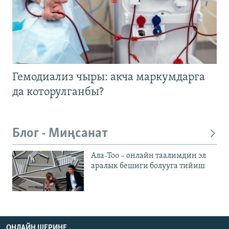
Гемодиализ чыры: акча маркумдарга
да которулганбы?
Блог - Миңсанат
Ала-Тоо – онлайн таалимдин эл
аралык бешиги болууга тийиш
ОНЛАЙН ШЕРИНЕ