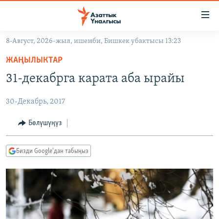
Линктер
Мазмунга
өтүңүз
8-Август, 2026-жыл, ишемби, Бишкек убактысы 13:23
Навигацияга
ЖАҢЫЛЫКТАР
өтүңүз
ЖАҢЫЛЫКТАР
КЫРГЫЗСТАН
Издөөгө
31-декабрга карата аба ырайы
салыңыз
ДҮЙНӨ
КЫРГЫЗСТАН
30-Декабрь, 2017
УКРАИНА
САЯСАТ
ДҮЙНӨ
АТАЙЫН ИЛИКТӨӨ
ЭКОНОМИКА
БОРБОР АЗИЯ
Бөлүшүңүз
ТВ ПРОГРАММАЛАР
МАДАНИЯТ
Бизди Google'дан табыңыз
ПОДКАСТ
БҮГҮН АЗАТТЫКТА
ӨЗГӨЧӨ ПИКИР
ЭКСПЕРТТЕР ТАЛДАЙТ
БИЗ ЖАНА ДҮЙНӨ
Русский
ДАНИСТЕ