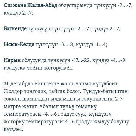
Ош жана Жалал-Абад
облустарында түнкүсүн -2...-7,
күндүз 2...7;
Баткенде
түнкүсүн түнкүсүн -2...-7, күндүз 2...7;
Ысык-Көлдө
түнкүсүн -3...-8, күндүз -1...4;
Нарын
облусунда түнкүсүн -17...-22, күндүз -4...-9
градуска чейин жогорулайт.
31-декабрда Бишкекте жаан-чачын күтүлбөйт.
Жолдор тоңголок, тайгак болот. Түндүк-батыштан
соккон шамалдын ылдамдыгы секундасына 2-7
метрге жетет. Абанын түнкү төмөнкү
температурасы -4…-6 градус суук, күндүзгү
жогорку температурасы 4…6 градус жылуу болушу
күтүлөт.