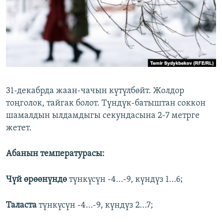
ОНЛАЙН ШЕРИНЕ
ЭЖЕ-СИҢДИЛЕР
АЗАТТЫК+
ЫҢГАЙСЫЗ СУРООЛОР
ЭЕ/АРнун бардык сайттары
31-декабрда жаан-чачын күтүлбөйт. Жолдор
тоңголок, тайгак болот. Түндүк-батыштан соккон
шамалдын ылдамдыгы секундасына 2-7 метрге
жетет.
Абанын температурасы:
Чүй өрөөнүндө
түнкүсүн -4...-9, күндүз 1...6;
Таласта
түнкүсүн -4...-9, күндүз 2...7;