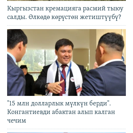
Кыргызстан кремацияга расмий тыюу
салды. Өлкөдө көрүстөн жетиштүүбү?
"15 млн долларлык мүлкүн берди".
Конгантиевди абактан алып калган
чечим