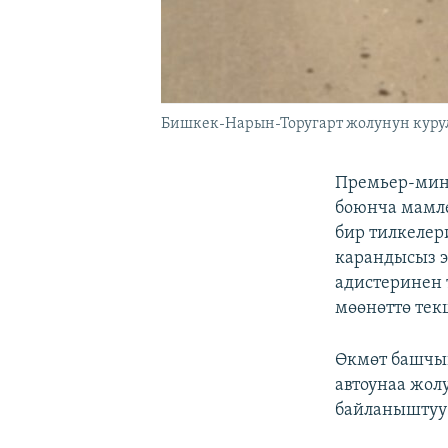
Бишкек-Нарын-Торугарт жолунун курул
Премьер-мини
боюнча мамле
бир тилкелер
карандысыз э
адистеринен 
мөөнөттө тек
Өкмөт башчы
автоунаа жол
байланыштуу