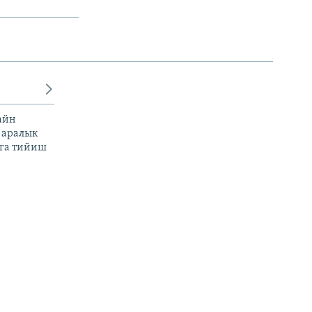
айн
 аралык
га тийиш