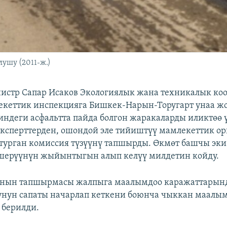
ушу (2011-ж.)
стр Сапар Исаков Экологиялык жана техникалык коо
кеттик инспекцияга Бишкек-Нарын-Торугарт унаа жо
индеги асфальтта пайда болгон жаракаларды иликтөө 
ксперттерден, ошондой эле тийиштүү мамлекеттик о
турган комиссия түзүүнү тапшырды. Өкмөт башчы эк
шерүүнүн жыйынтыгын алып келүү милдетин койду.
нын тапшырмасы жалпыга маалымдоо каражаттарынд
унун сапаты начарлап кеткени боюнча чыккан маалым
 берилди.