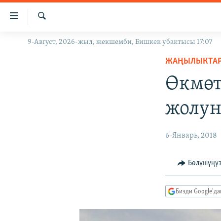
Линктер
Мазмунга
өтүңүз
Издөө
9-Август, 2026-жыл, жекшемби, Бишкек убактысы 17:07
ЖАҢЫЛЫКТАР
Навигацияга
өтүңүз
ЖАҢЫЛЫКТА
КЫРГЫЗСТАН
Издөөгө
Өкмөт
ДҮЙНӨ
КЫРГЫЗСТАН
салыңыз
УКРАИНА
САЯСАТ
ДҮЙНӨ
жолун
АТАЙЫН ИЛИКТӨӨ
ЭКОНОМИКА
БОРБОР АЗИЯ
ТВ ПРОГРАММАЛАР
МАДАНИЯТ
6-Январь, 2018
ПОДКАСТ
БҮГҮН АЗАТТЫКТА
Бөлүшүңү
ӨЗГӨЧӨ ПИКИР
ЭКСПЕРТТЕР ТАЛДАЙТ
БИЗ ЖАНА ДҮЙНӨ
Бизди Google'д
ДАНИСТЕ