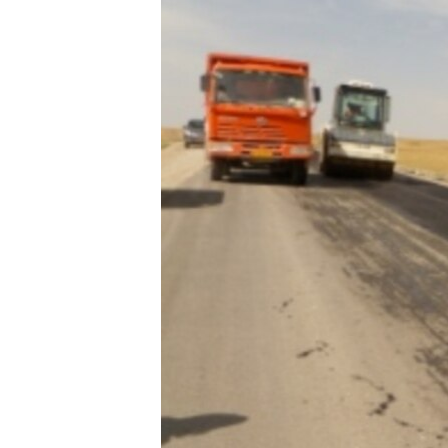
ЭЖЕ-СИҢДИЛЕР
АЗАТТЫК+
ЫҢГАЙСЫЗ СУРООЛОР