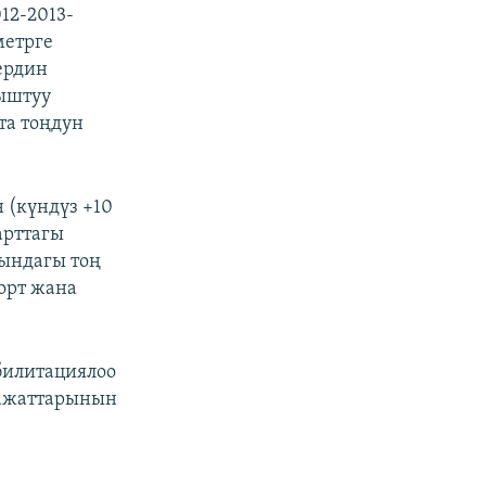
12-2013-
метрге
ердин
ныштуу
та тоңдун
 (күндүз +10
арттагы
ындагы тоң
орт жана
билитациялоо
ражаттарынын