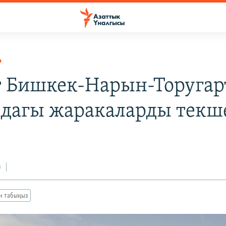
Р
 Бишкек-Нарын-Торугар
дагы жаракаларды текш
з
ан табыңыз