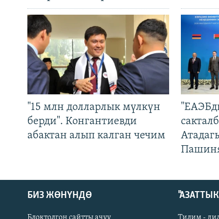
"15 млн долларлык мүлкүн
"ЕАЭБд
берди". Конгантиевди
сакталб
абактан алып калган чечим
Атадаг
Пашин
БИЗ ЖӨНҮНДӨ
"АЗАТТЫ
Блоктолгон сайтты ачуу
Тилим - ди