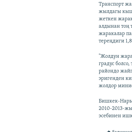
Транспорт жа
жылдагы кышт
жеткен жарак
алдынан тоң 
жаракалар па
тереңдиги 1,8
"Жолдун жара
градус болсо,
райондо жай
эригенден ки
жолдор мини
Бишкек-Нарын
2010-2013-ж
эсебинен ишк