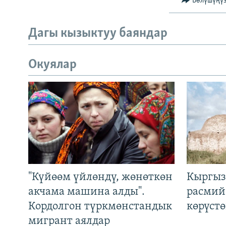
Бөлүшүңү
Дагы кызыктуу баяндар
Окуялар
"Күйөөм үйлөндү, жөнөткөн
Кыргыз
акчама машина алды".
расмий
Кордолгон түркмөнстандык
көрүст
мигрант аялдар