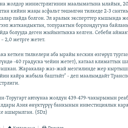
на жолдор министрлигинин маалыматына ылайык, 20
ан кийин жаңы асфальт төшөлгөн тилкеде 2-3 санти
алар пайда болгон. Эл аралык эксперттер кышында ж
тээп жаткандыктан, топурактын борпоңдугуна байла
йда болууда деген жыйынтыкка келген. Себеби аймак
 – 2,0 метрге жетет.
ка кеткен тилкелери аба ырайы кескин өзгөрүп турган
 түндө -40 градуска чейин жетет), катаал климаттык ш
гашкан. Жаракалар жаз-жай мезгилинде жер кыртыш
йин кайра жабыла баштайт" - деп маалымдайт Трансп
стрлиги.
-Торугарт автоунаа жолдун 439-479-чакырымын реа
ылдары Азия өнүктүрүү банкынын инвестициялык ка
е ашырылган. (SDz)