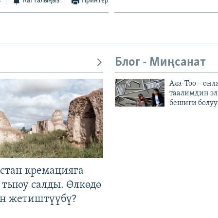
з
Катталыңыз
Принтер
Блог - Миңсанат
Ала-Тоо – онл
таалимдин эл
бешиги болуу
стан кремацияга
 тыюу салды. Өлкөдө
өн жетиштүүбү?