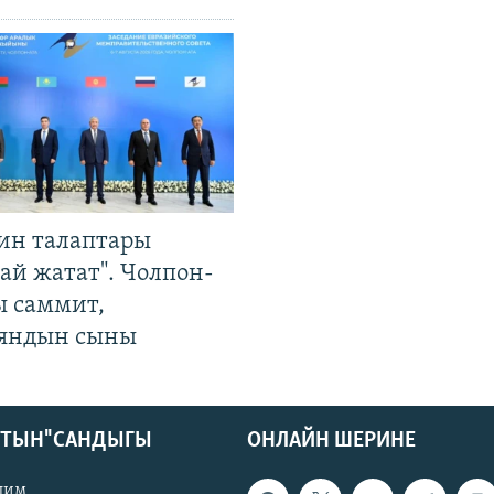
ин талаптары
ай жатат". Чолпон-
ы саммит,
яндын сыны
КТЫН" САНДЫГЫ
ОНЛАЙН ШЕРИНЕ
лим