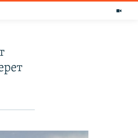
т
ерет