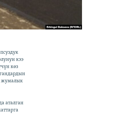
псуздук
лунун кээ
үчүн көз
ргандардын
и жумалык
а аталган
аттарга