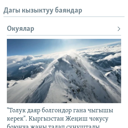
Дагы кызыктуу баяндар
Окуялар
"Толук даяр болгондор гана чыгышы
керек". Кыргызстан Жеңиш чокусу
боюнча жаңы талап сунуштады