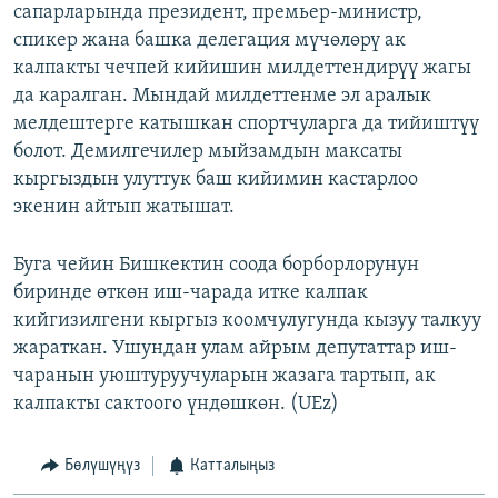
сапарларында президент, премьер-министр,
спикер жана башка делегация мүчөлөрү ак
калпакты чечпей кийишин милдеттендирүү жагы
да каралган. Мындай милдеттенме эл аралык
мелдештерге катышкан спортчуларга да тийиштүү
болот. Демилгечилер мыйзамдын максаты
кыргыздын улуттук баш кийимин кастарлоо
экенин айтып жатышат.
Буга чейин Бишкектин соода борборлорунун
биринде өткөн иш-чарада итке калпак
кийгизилгени кыргыз коомчулугунда кызуу талкуу
жараткан. Ушундан улам айрым депутаттар иш-
чаранын уюштуруучуларын жазага тартып, ак
калпакты сактоого үндөшкөн. (UEz)
Бөлүшүңүз
Катталыңыз