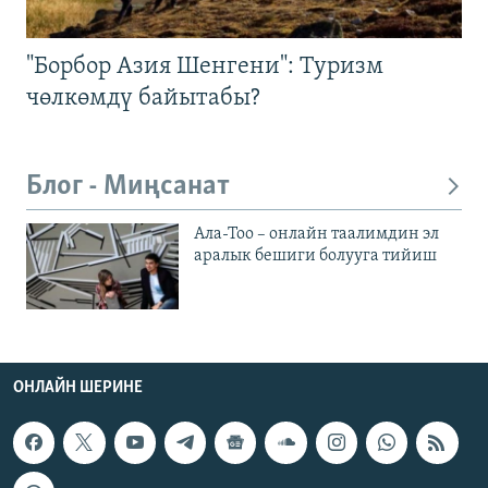
"Борбор Азия Шенгени": Туризм
чөлкөмдү байытабы?
Блог - Миңсанат
Ала-Тоо – онлайн таалимдин эл
аралык бешиги болууга тийиш
ОНЛАЙН ШЕРИНЕ