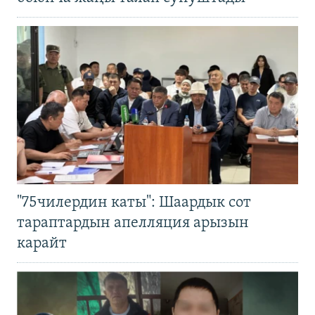
"75чилердин каты": Шаардык сот
тараптардын апелляция арызын
карайт