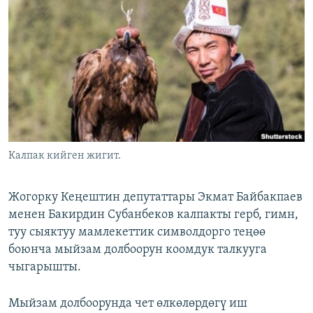
ОНЛАЙН ШЕРИНЕ
ЭЖЕ-СИҢДИЛЕР
АЗАТТЫК+
ЫҢГАЙСЫЗ СУРООЛОР
ЭЕ/АРнун бардык сайттары
Калпак кийген жигит.
Жогорку Кеңештин депутаттары Экмат Байбакпаев
менен Бакирдин Субанбеков калпакты герб, гимн,
туу сыяктуу мамлекеттик символдорго теңөө
боюнча мыйзам долбоорун коомдук талкууга
чыгарышты.
Мыйзам долбоорунда чет өлкөлөрдөгү иш