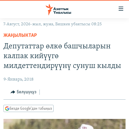
Линктер
Мазмунга
өтүңүз
7-Август, 2026-жыл, жума, Бишкек убактысы 08:25
Навигацияга
ЖАҢЫЛЫКТАР
өтүңүз
ЖАҢЫЛЫКТАР
КЫРГЫЗСТАН
Издөөгө
Депутаттар өлкө башчыларын
салыңыз
ДҮЙНӨ
КЫРГЫЗСТАН
калпак кийүүгө
УКРАИНА
САЯСАТ
ДҮЙНӨ
милдеттендирүүнү сунуш кылды
АТАЙЫН ИЛИКТӨӨ
ЭКОНОМИКА
БОРБОР АЗИЯ
9-Январь, 2018
ТВ ПРОГРАММАЛАР
МАДАНИЯТ
Бөлүшүңүз
ПОДКАСТ
БҮГҮН АЗАТТЫКТА
ӨЗГӨЧӨ ПИКИР
ЭКСПЕРТТЕР ТАЛДАЙТ
Бизди Google'дан табыңыз
БИЗ ЖАНА ДҮЙНӨ
Русский
ДАНИСТЕ