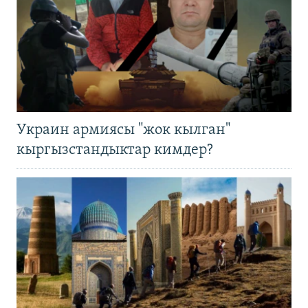
Украин армиясы "жок кылган"
кыргызстандыктар кимдер?