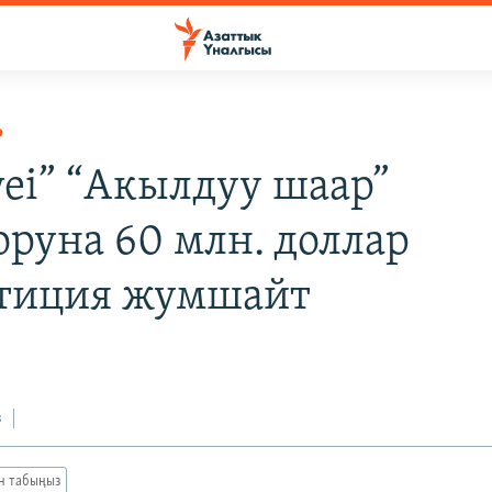
Р
ei” “Акылдуу шаар”
оруна 60 млн. доллар
тиция жумшайт
з
ан табыңыз