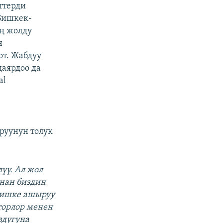
ттерди
Бишкек-
оң жолду
н
өт. Жабдуу
аярдоо да
al
руунун толук
үү. Ал жол
унан биздин
у ишке ашыруу
торлор менен
здугуна