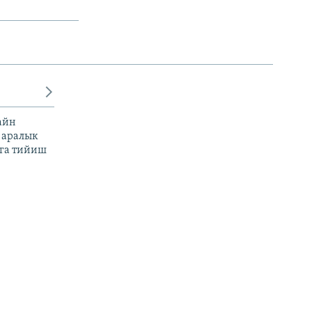
айн
 аралык
га тийиш