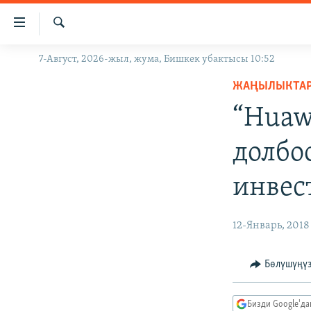
Линктер
Мазмунга
өтүңүз
Издөө
7-Август, 2026-жыл, жума, Бишкек убактысы 10:52
ЖАҢЫЛЫКТАР
Навигацияга
өтүңүз
ЖАҢЫЛЫКТА
КЫРГЫЗСТАН
Издөөгө
“Huaw
ДҮЙНӨ
КЫРГЫЗСТАН
салыңыз
УКРАИНА
САЯСАТ
ДҮЙНӨ
долбо
АТАЙЫН ИЛИКТӨӨ
ЭКОНОМИКА
БОРБОР АЗИЯ
инвес
ТВ ПРОГРАММАЛАР
МАДАНИЯТ
ПОДКАСТ
БҮГҮН АЗАТТЫКТА
12-Январь, 2018
ӨЗГӨЧӨ ПИКИР
ЭКСПЕРТТЕР ТАЛДАЙТ
БИЗ ЖАНА ДҮЙНӨ
Бөлүшүңү
ДАНИСТЕ
Бизди Google'д