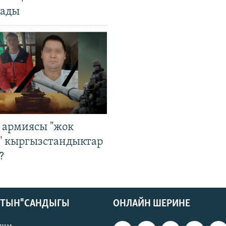
ады
 армиясы "жок
" кыргызстандыктар
?
КТЫН" САНДЫГЫ
ОНЛАЙН ШЕРИНЕ