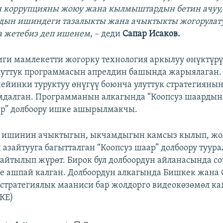
 коррупцияны жоюу жана кылмыштардын бетин ачуу,
дын ишиндеги тазалыкты жана ачыктыкты жогорулат
а жетебиз деп ишенем
, – деди
Сапар Исаков.
ги мамлекетти жогорку технология аркылуу өнүктүрү
улуттук программасын апрелдин башында жарыялаган. 
ейинки туруктуу өнүгүү боюнча улуттук стратегиянын
далган. Программанын алкагында “Коопсуз шаардын
ар” долбоору ишке ашырылмакчы.
ишинин ачыктыгын, ыкчамдыгын камсыз кылып, жо
азайтууга багытталган “Коопсуз шаар” долбоору туура
айтылып жүрөт. Бирок бул долбоордун айланасында с
ке ашпай калган. Долбоордун алкагында Бишкек жана
стратегиялык мааниси бар жолдорго видеокөзөмөл к
(КЕ)