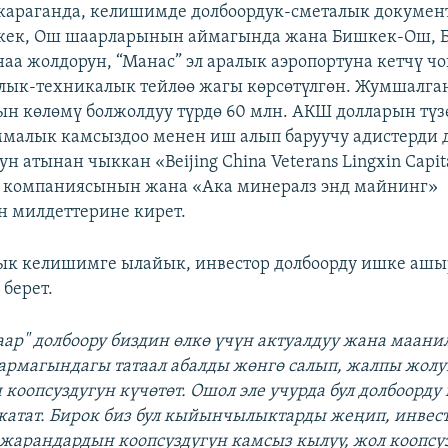
караганда, келишимде долбоордук-сметалык докумен
шкек, Ош шаарларынын аймагында жана Бишкек-Ош, 
наа жолдорун, “Манас” эл аралык аэропортуна кетчү ч
лык-техникалык тейлөө жагы көрсөтүлгөн. Жумшалга
н көлөмү болжолдуу түрдө 60 млн. АКШ долларын түз
малык камсыздоо менен иш алып баруучу адистерди д
н атынан чыккан «Beijing China Veterans Lingxin Capit
 компаниясынын жана «Ака минералз энд майнинг»
 милдеттерине кирет.
к келишимге ылайык, инвестор долбоорду ишке ашы
 берет.
аар" долбоору биздин өлкө үчүн актуалдуу жана маанил
тармагындагы татаал абалды жөнгө салып, жалпы жол
коопсуздугун күчөтөт. Ошол эле учурда бул долбоорд
 жатат. Бирок биз бул кыйынчылыктарды жеңип, инвес
 жарандардын коопсуздугун камсыз кылуу, жол коопсу