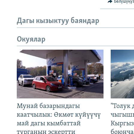
Бөлүшүңү
Дагы кызыктуу баяндар
Окуялар
Мунай базарындагы
"Толук 
каатчылык: Өкмөт күйүүчү
чыгышы
май дагы кымбаттай
Кыргыз
турганын эскертти
боюнча