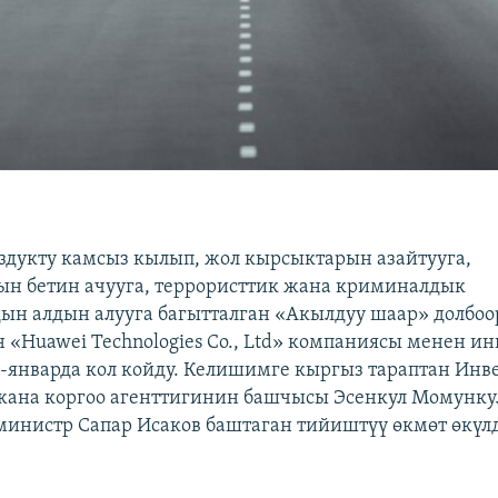
здукту камсыз кылып, жол кырсыктарын азайтууга,
н бетин ачууга, террористтик жана криминалдык
ын алдын алууга багытталган «Акылдуу шаар» долбо
«Huawei Technologies Co., Ltd» компаниясы менен и
-январда кол койду. Келишимге кыргыз тараптан Инв
жана коргоо агенттигинин башчысы Эсенкул Момункул
министр Сапар Исаков баштаган тийиштүү өкмөт өкүл