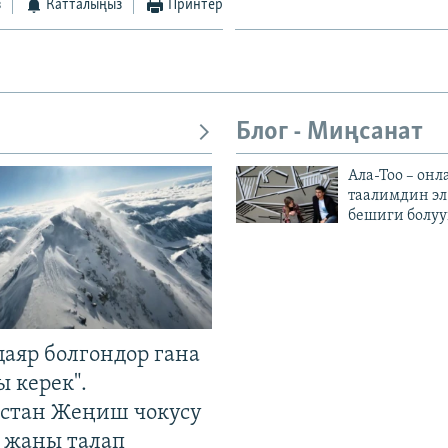
з
Катталыңыз
Принтер
Блог - Миңсанат
Ала-Тоо – онл
таалимдин эл
бешиги болуу
даяр болгондор гана
 керек".
стан Жеңиш чокусу
 жаңы талап