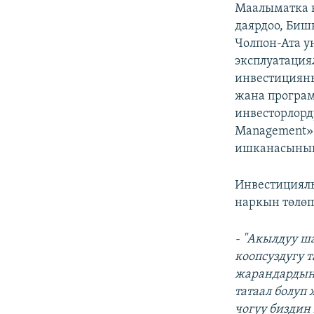
Маалыматка 
даярдоо, Би
Чолпон-Ата у
эксплуатация
инвестицияны
жана програм
инвесторлорду
Management»
ишканасынын
Инвестициялы
наркын төлөп
- "Акылдуу ш
коопсуздугу 
жарандардын 
татаал болуп
чогуу биздин