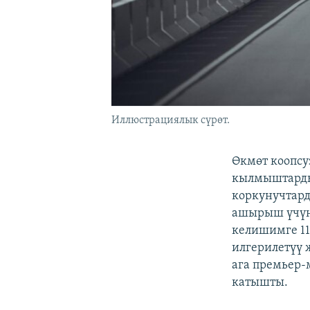
Иллюстрациялык сүрөт.
Өкмөт коопсу
кылмыштарды
коркунучтард
ашырыш үчүн 
келишимге 11
илгерилетүү 
ага премьер-
катышты.