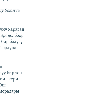
уу боюнча
үнү караган
Бул долбоор
 бир бөлүгү
” ордуна
л
луу бир топ
от иштери
 Ош
амералары