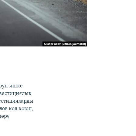
орун ишке
нвестициялык
естицияларды
ов кол коюп,
дөрү