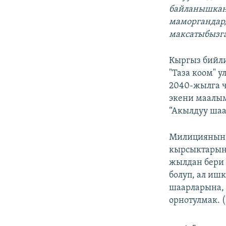
байланышкан
маморгандар
максатыбызг
Кыргыз бийли
"Таза коом" 
2040-жылга ч
экени маалым
“Акылдуу ша
Милициянын 
кырсыктарын 
жылдан бери 
болуп, ал иш
шаарларына, 
орнотулмак. 