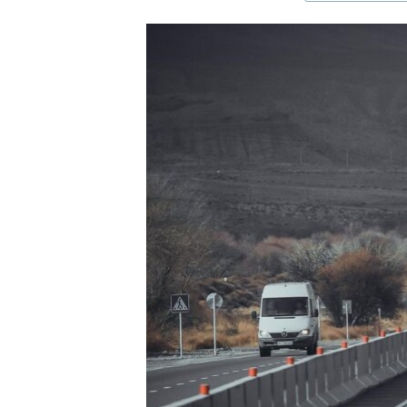
ЭЖЕ-СИҢДИЛЕР
АЗАТТЫК+
ЫҢГАЙСЫЗ СУРООЛОР