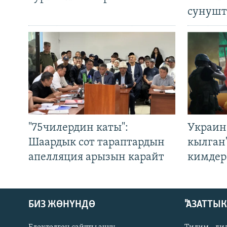
сунушт
"75чилердин каты":
Украин
Шаардык сот тараптардын
кылган
апелляция арызын карайт
кимдер
БИЗ ЖӨНҮНДӨ
"АЗАТТЫ