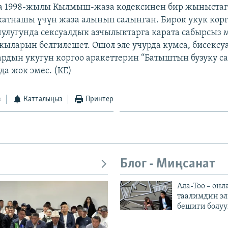
а 1998-жылы Кылмыш-жаза кодексинен бир жыныста
атнашы үчүн жаза алынып салынган. Бирок укук корг
улугунда сексуалдык азчылыктарга карата сабырсыз 
кыларын белгилешет. Ошол эле учурда кумса, бисексу
рдын укугун коргоо аракеттерин “Батыштын бузуку са
да жок эмес. (КЕ)
з
Катталыңыз
Принтер
Блог - Миңсанат
Ала-Тоо – онл
таалимдин эл
бешиги болуу