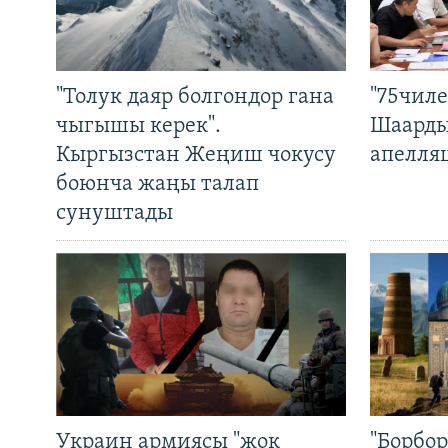
"Толук даяр болгондор гана
"75чиле
чыгышы керек".
Шаарды
Кыргызстан Жеңиш чокусу
апелля
боюнча жаңы талап
сунуштады
Украин армиясы "жок
"Борбо