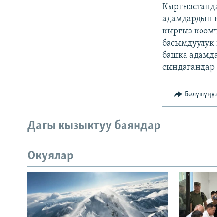
Кыргызстанд
адамдардын к
кыргыз коомч
басымдуулук 
башка адамда
сындагандар 
Бөлүшүңү
Дагы кызыктуу баяндар
Окуялар