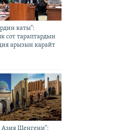
рдин каты":
к сот тараптардын
ция арызын карайт
р Азия Шенгени":