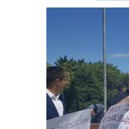
ЭЖЕ-СИҢДИЛЕР
АЗАТТЫК+
ЫҢГАЙСЫЗ СУРООЛОР