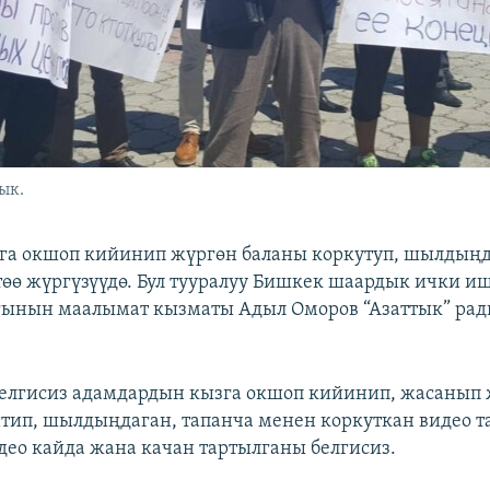
ык.
га окшоп кийинип жүргөн баланы коркутуп, шылдыңд
өө жүргүзүүдө. Бул тууралуу Бишкек шаардык ички и
ынын маалымат кызматы Адыл Оморов “Азаттык” рад
елгисиз адамдардын кызга окшоп кийинип, жасанып
тип, шылдыңдаган, тапанча менен коркуткан видео т
ео кайда жана качан тартылганы белгисиз.