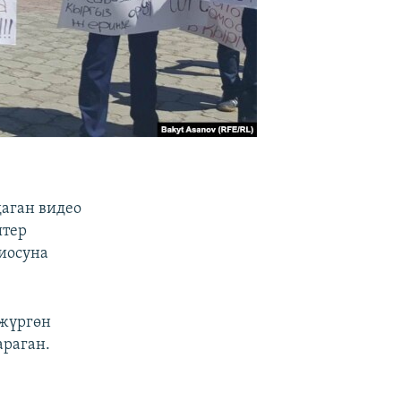
аган видео
штер
иосуна
 жүргөн
араган.