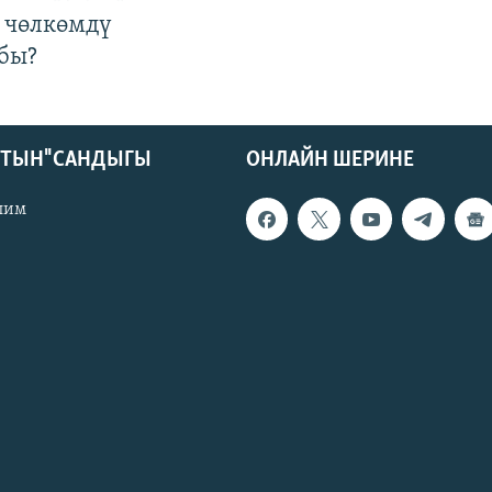
 чөлкөмдү
бы?
КТЫН" САНДЫГЫ
ОНЛАЙН ШЕРИНЕ
лим