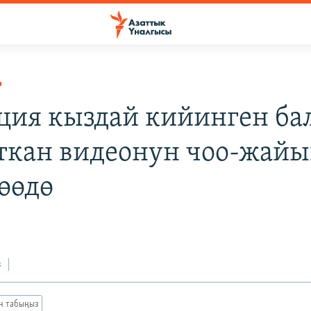
Р
ия кыздай кийинген ба
ткан видеонун чоо-жай
өөдө
з
ан табыңыз