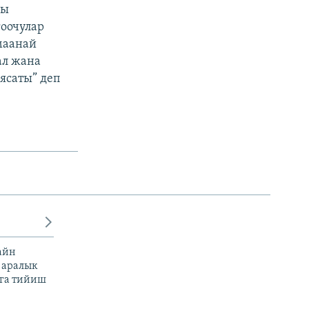
гы
оочулар
маанай
ал жана
ясаты” деп
айн
 аралык
га тийиш