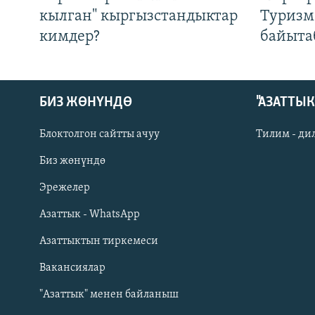
кылган" кыргызстандыктар
Туризм
кимдер?
байыта
БИЗ ЖӨНҮНДӨ
"АЗАТТЫ
Блоктолгон сайтты ачуу
Тилим - ди
Биз жөнүндө
Русский
Эрежелер
Азаттык - WhatsApp
ОНЛАЙН ШЕРИНЕ
Азаттыктын тиркемеси
Вакансиялар
"Азаттык" менен байланыш