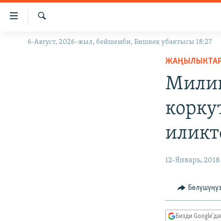
Линктер
Мазмунга
өтүңүз
Издөө
6-Август, 2026-жыл, бейшемби, Бишкек убактысы 18:27
ЖАҢЫЛЫКТАР
Навигацияга
өтүңүз
ЖАҢЫЛЫКТА
КЫРГЫЗСТАН
Издөөгө
Милиц
ДҮЙНӨ
КЫРГЫЗСТАН
салыңыз
УКРАИНА
САЯСАТ
ДҮЙНӨ
корку
АТАЙЫН ИЛИКТӨӨ
ЭКОНОМИКА
БОРБОР АЗИЯ
иликт
ТВ ПРОГРАММАЛАР
МАДАНИЯТ
ПОДКАСТ
БҮГҮН АЗАТТЫКТА
12-Январь, 2018
ӨЗГӨЧӨ ПИКИР
ЭКСПЕРТТЕР ТАЛДАЙТ
БИЗ ЖАНА ДҮЙНӨ
Бөлүшүңү
ДАНИСТЕ
Бизди Google'д