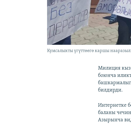
Кумсалыкты үгүттөөгө каршы нааразыл
Милиция кыз
боюнча иликт
башкармалыг
билдирди.
Интернетке б
баланы чечин
Азырынча вид